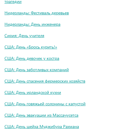
трагедии
Нидерланды: Фестиваль деревьев
Нидерланды: День инженера
Сирия: День учителя
США: День «Брось курить!»
США: День девочек у костра
США: День заботливых компаний
США: День спасения фермерских хозяйств
США: День ирландской кухни
США: День говяжьей солонины с капустой
США: День эвакуации из Массачусетса
США: День шейха Муджибура Рахмана