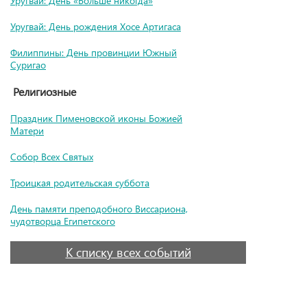
Уругвай: День «Больше никогда»
Уругвай: День рождения Хосе Артигаса
Филиппины: День провинции Южный
Суригао
Религиозные
Праздник Пименовской иконы Божией
Матери
Собор Всех Святых
Троицкая родительская суббота
День памяти преподобного Виссариона,
чудотворца Египетского
К списку всех событий