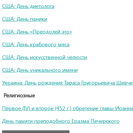
США: День диетолога
США: День паники
США: День «Преодолей это»
США: День крабового мяса
США: День искусственной челюсти
США: День уникального имени
Украина: День рождения Тараса Григорьевича Шевч
Религиозные
Первое (IV) и второе (452 г.) обретение главы Иоанн
День памяти преподобного Еразма Печерского