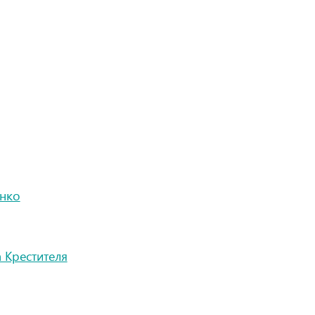
енко
а Крестителя