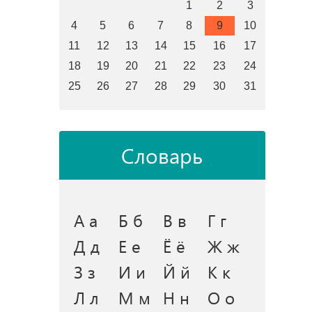
1
2
3
4
5
6
7
8
9
10
11
12
13
14
15
16
17
18
19
20
21
22
23
24
25
26
27
28
29
30
31
Словарь
А а
Б б
В в
Г г
Д д
Е е
Ё ё
Ж ж
З з
И и
Й й
К к
Л л
М м
Н н
О о