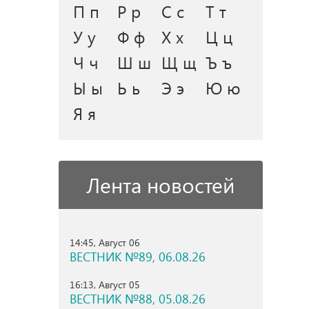
П п
Р р
С с
Т т
У у
Ф ф
Х х
Ц ц
Ч ч
Ш ш
Щ щ
Ъ ъ
Ы ы
Ь ь
Э э
Ю ю
Я я
Лента новостей
14:45, Август 06
ВЕСТНИК №89, 06.08.26
16:13, Август 05
ВЕСТНИК №88, 05.08.26