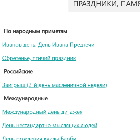
ПРАЗДНИКИ, ПАМ
По народным приметам
Иванов день, День Ивана Предтечи
Обретенье, птичий праздник
Российские
Заигрыш (2-й день масленичной недели)
Международные
Международный день ди-джея
День нестандартно мыслящих людей
День рождения куклы Барби