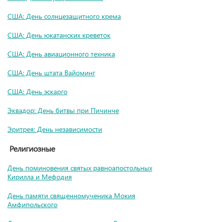
США: День солнцезащитного крема
США: День юкатанских креветок
США: День авиационного техника
США: День штата Вайоминг
США: День эскарго
Эквадор: День битвы при Пичинче
Эритрея: День независимости
Религиозные
День поминовения святых равноапостольных
Кирилла и Мефодия
День памяти священномученика Мокия
Амфипольского