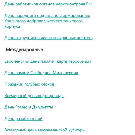
День работников органов наркоконтроля РФ
День народного подвига по формированию
Уральского добровольческого танкового
корпуса
День сотрудников частных охранных агентств
Международные
Европейский день памяти жертв терроризма
День памяти Слободана Милошевича
Праздник голубых слонов
Всемирный день водопровода
День Ромео и Джульетты
День разоблачений
Всемирный день мусульманской культуры,