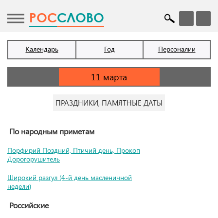
POC
СЛОВО
Календарь
Год
Персоналии
ПРАЗДНИКИ, ПАМЯТНЫЕ ДАТЫ
По народным приметам
Порфирий Поздний, Птичий день, Прокоп
Дорогорушитель
Широкий разгул (4-й день масленичной
недели)
Российские