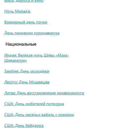
мира, диалога и кино
Ночь Мирадж
Всемирный день почки
День пандемии коронавируса
Национальные
Индия: Великая ночь Шивы «Маха-
Шиваратри»
Замбия: День молодёжи
Лесото: День Мошвешве
Литва: День восстановления независимости
США: День любителей попкорна
США: День овсяных вафель с орехами
США: День бейджика