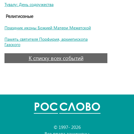
Тувалу: День содружества
Религиозные
Праздник иконы Божией Матери Межетской
Память святителя Порфирия, архиепископа
Газского
К списку всех событий
POC
СЛОВО
© 1997- 2026
Все права защищены