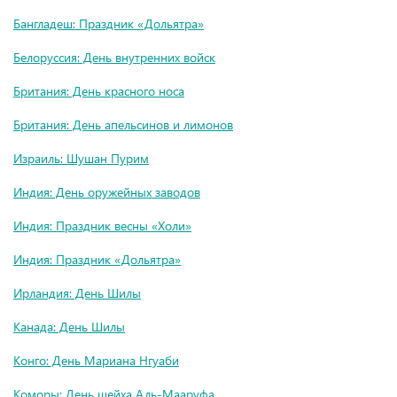
Бангладеш: Праздник «Дольятра»
Белоруссия: День внутренних войск
Британия: День красного носа
Британия: День апельсинов и лимонов
Израиль: Шушан Пурим
Индия: День оружейных заводов
Индия: Праздник весны «Холи»
Индия: Праздник «Дольятра»
Ирландия: День Шилы
Канада: День Шилы
Конго: День Мариана Нгуаби
Коморы: День шейха Аль-Мааруфа