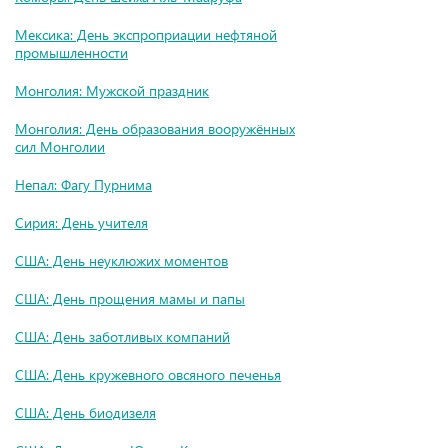
Мексика: День экспроприации нефтяной
промышленности
Монголия: Мужской праздник
Монголия: День образования вооружённых
сил Монголии
Непал: Фагу Пурнима
Сирия: День учителя
США: День неуклюжих моментов
США: День прощения мамы и папы
США: День заботливых компаний
США: День кружевного овсяного печенья
США: День биодизеля