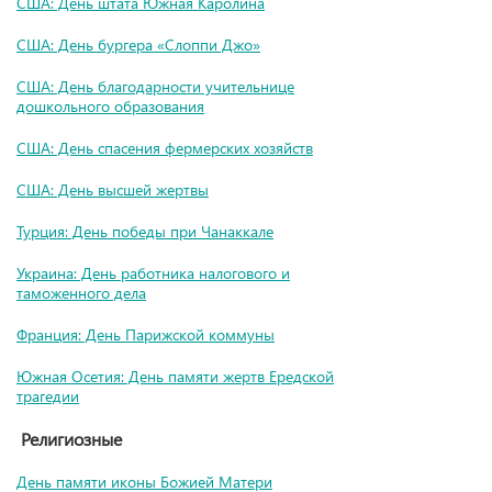
США: День штата Южная Каролина
США: День бургера «Слоппи Джо»
США: День благодарности учительнице
дошкольного образования
США: День спасения фермерских хозяйств
США: День высшей жертвы
Турция: День победы при Чанаккале
Украина: День работника налогового и
таможенного дела
Франция: День Парижской коммуны
Южная Осетия: День памяти жертв Ередской
трагедии
Религиозные
День памяти иконы Божией Матери