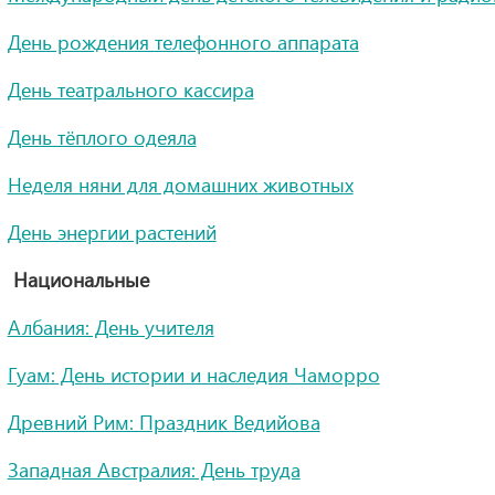
День рождения телефонного аппарата
День театрального кассира
День тёплого одеяла
Неделя няни для домашних животных
День энергии растений
Национальные
Албания: День учителя
Гуам: День истории и наследия Чаморро
Древний Рим: Праздник Ведийова
Западная Австралия: День труда