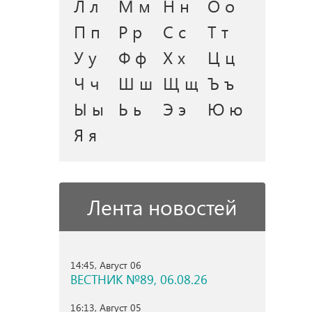
Л л
М м
Н н
О о
П п
Р р
С с
Т т
У у
Ф ф
Х х
Ц ц
Ч ч
Ш ш
Щ щ
Ъ ъ
Ы ы
Ь ь
Э э
Ю ю
Я я
Лента новостей
14:45, Август 06
ВЕСТНИК №89, 06.08.26
16:13, Август 05