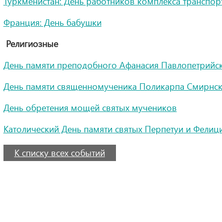
Туркменистан: День работников комплекса транспорт
Франция: День бабушки
Религиозные
День памяти преподобного Афанасия Павлопетрийс
День памяти священномученика Поликарпа Смирнс
День обретения мощей святых мучеников
Католический День памяти святых Перпетуи и Фелиц
К списку всех событий