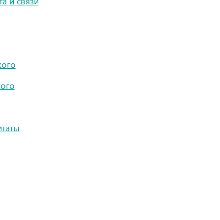
а и связи
кого
кого
итаты