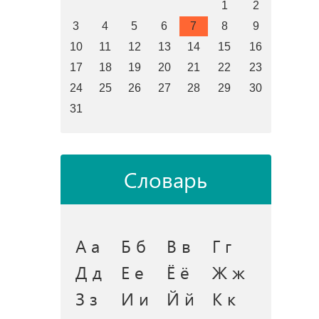
1
2
3
4
5
6
7
8
9
10
11
12
13
14
15
16
17
18
19
20
21
22
23
24
25
26
27
28
29
30
31
Словарь
А а
Б б
В в
Г г
Д д
Е е
Ё ё
Ж ж
З з
И и
Й й
К к