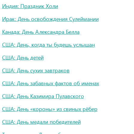
Индия: Праздник Холи
Ирак: День освобождения Сулеймании
Канада: День Александра Белла
США: День, когда ты будешь услышан
США: День детей
США: День сухих завтраков
США: День забавных фактов об именах
США: День Казимира Пулавского
США: День «короны» из свиных рёбер
США: День медали победителей