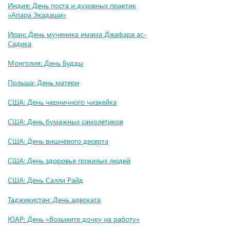
Индия: День поста и духовных практик
«Апара Экадаши»
Иран: День мученика имама Джафара ас-
Садика
Монголия: День Будды
Польша: День матери
США: День черничного чизкейка
США: День бумажных самолётиков
США: День вишнёвого десерта
США: День здоровья пожилых людей
США: День Салли Райд
Таджикистан: День адвоката
ЮАР: День «Возьмите дочку на работу»