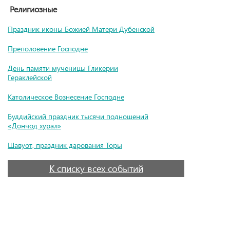
Религиозные
Праздник иконы Божией Матери Дубенской
Преполовение Господне
День памяти мученицы Гликерии
Гераклейской
Католическое Вознесение Господне
Буддийский праздник тысячи подношений
«Дончод хурал»
Шавуот, праздник дарования Торы
К списку всех событий