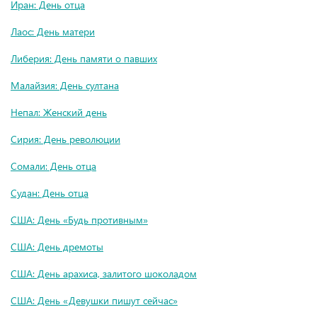
Иран: День отца
Лаос: День матери
Либерия: День памяти о павших
Малайзия: День султана
Непал: Женский день
Сирия: День революции
Сомали: День отца
Судан: День отца
США: День «Будь противным»
США: День дремоты
США: День арахиса, залитого шоколадом
США: День «Девушки пишут сейчас»