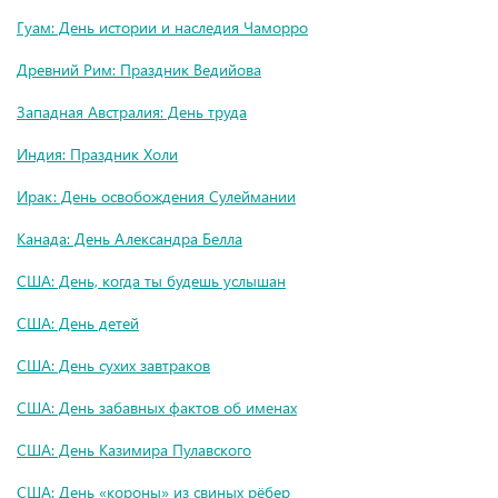
Гуам: День истории и наследия Чаморро
Древний Рим: Праздник Ведийова
Западная Австралия: День труда
Индия: Праздник Холи
Ирак: День освобождения Сулеймании
Канада: День Александра Белла
США: День, когда ты будешь услышан
США: День детей
США: День сухих завтраков
США: День забавных фактов об именах
США: День Казимира Пулавского
США: День «короны» из свиных рёбер