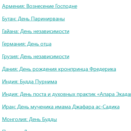
Армения: Вознесение Господне
Бутан: День Паринирваны
Гайана: День независимости
Германия: День отца
Грузия: День независимости
Дания: День рождения кронпринца Фредерика
Индия: Будда Пурнима
Индия: День поста и духовных практик «Апара Экад
Иран: День мученика имама Джафара ас-Садика
Монголия: День Будды