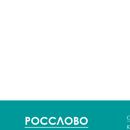
POC
СЛОВО
С
К