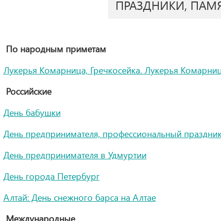
ПРАЗДНИКИ, ПАМ
По народным приметам
Лукерья Комарница, Гречкосейка. Лукерья Комарни
Российские
День бабушки
День предпринимателя, профессиональный праздник
День предпринимателя в Удмуртии
День города Петербург
Алтай: День снежного барса на Алтае
Международные