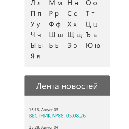
Л л
М м
Н н
О о
П п
Р р
С с
Т т
У у
Ф ф
Х х
Ц ц
Ч ч
Ш ш
Щ щ
Ъ ъ
Ы ы
Ь ь
Э э
Ю ю
Я я
Лента новостей
16:13, Август 05
ВЕСТНИК №88, 05.08.26
15:28, Август 04