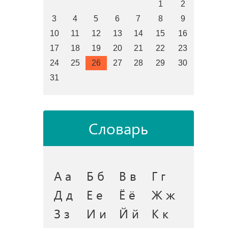
1
2
3
4
5
6
7
8
9
10
11
12
13
14
15
16
17
18
19
20
21
22
23
24
25
26
27
28
29
30
31
Словарь
А а
Б б
В в
Г г
Д д
Е е
Ё ё
Ж ж
З з
И и
Й й
К к