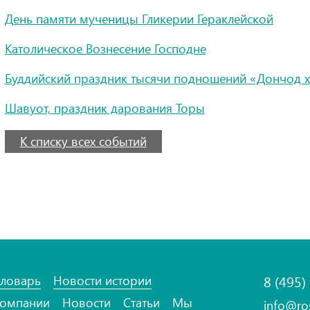
День памяти мученицы Гликерии Гераклейской
Католическое Вознесение Господне
Буддийский праздник тысячи подношений «Дончод х
Шавуот, праздник дарования Торы
К списку всех событий
ловарь
Новости истории
8 (495)
омпании
Новости
Статьи
Мы
info@ro