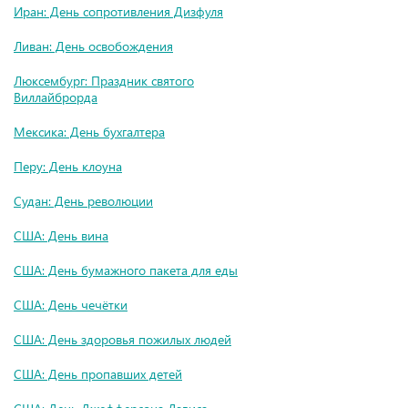
Иран: День сопротивления Дизфуля
Ливан: День освобождения
Люксембург: Праздник святого
Виллайброрда
Мексика: День бухгалтера
Перу: День клоуна
Судан: День революции
США: День вина
США: День бумажного пакета для еды
США: День чечётки
США: День здоровья пожилых людей
США: День пропавших детей