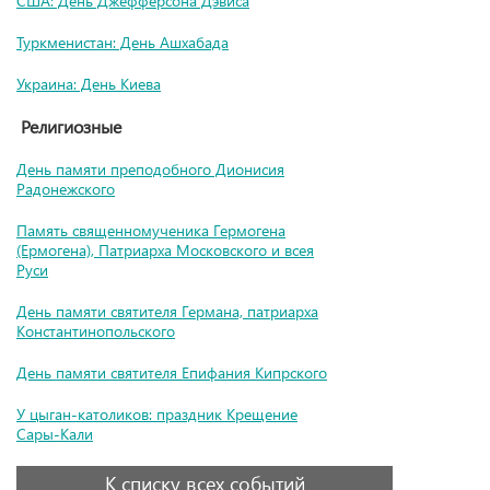
США: День Джефферсона Дэвиса
Туркменистан: День Ашхабада
Украина: День Киева
Религиозные
День памяти преподобного Дионисия
Радонежского
Память священномученика Гермогена
(Ермогена), Патриарха Московского и всея
Руси
День памяти святителя Германа, патриарха
Константинопольского
День памяти святителя Епифания Кипрского
У цыган-католиков: праздник Крещение
Сары-Кали
К списку всех событий