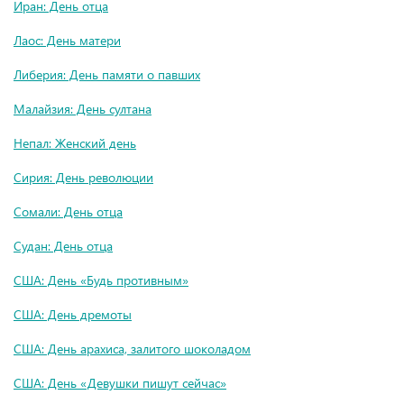
Иран: День отца
Лаос: День матери
Либерия: День памяти о павших
Малайзия: День султана
Непал: Женский день
Сирия: День революции
Сомали: День отца
Судан: День отца
США: День «Будь противным»
США: День дремоты
США: День арахиса, залитого шоколадом
США: День «Девушки пишут сейчас»