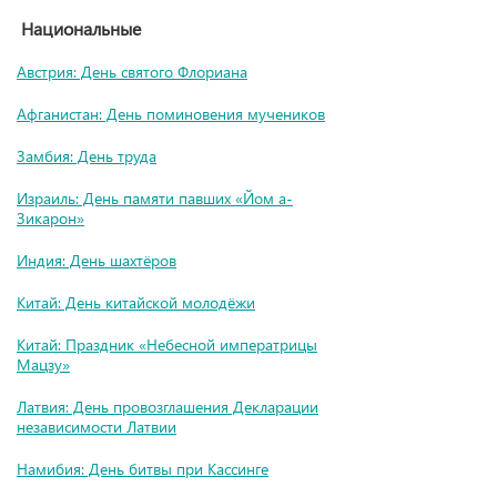
Национальные
Австрия: День святого Флориана
Афганистан: День поминовения мучеников
Замбия: День труда
Израиль: День памяти павших «Йом а-
Зикарон»
Индия: День шахтёров
Китай: День китайской молодёжи
Китай: Праздник «Небесной императрицы
Мацзу»
Латвия: День провозглашения Декларации
независимости Латвии
Намибия: День битвы при Кассинге