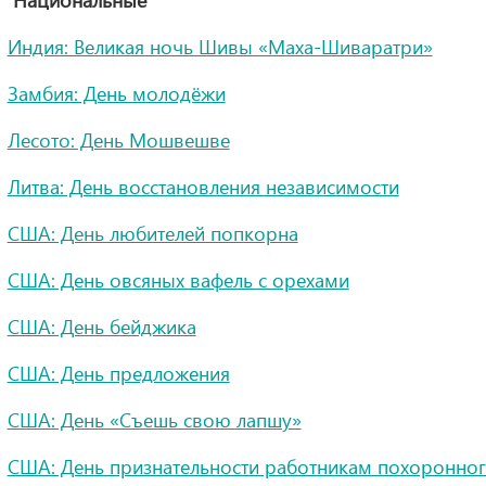
Национальные
Индия: Великая ночь Шивы «Маха-Шиваратри»
Замбия: День молодёжи
Лесото: День Мошвешве
Литва: День восстановления независимости
США: День любителей попкорна
США: День овсяных вафель с орехами
США: День бейджика
США: День предложения
США: День «Съешь свою лапшу»
США: День признательности работникам похоронно