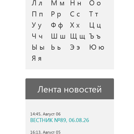
Л л
М м
Н н
О о
П п
Р р
С с
Т т
У у
Ф ф
Х х
Ц ц
Ч ч
Ш ш
Щ щ
Ъ ъ
Ы ы
Ь ь
Э э
Ю ю
Я я
Лента новостей
14:45, Август 06
ВЕСТНИК №89, 06.08.26
16:13, Август 05