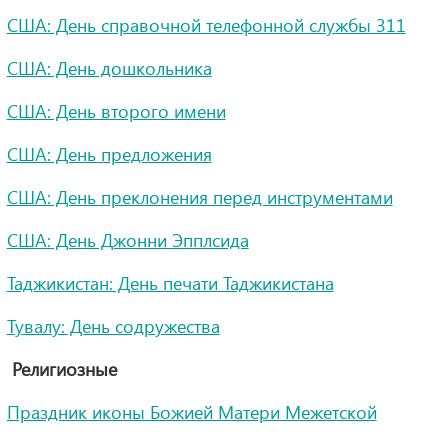
США: День справочной телефонной службы 311
США: День дошкольника
США: День второго имени
США: День предложения
США: День преклонения перед инструментами
США: День Джонни Эпплсида
Таджикистан: День печати Таджикистана
Тувалу: День содружества
Религиозные
Праздник иконы Божией Матери Межетской