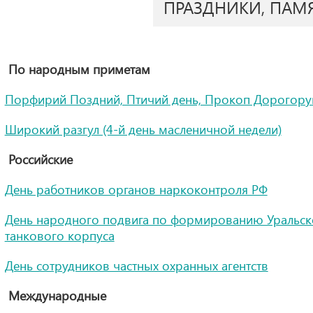
ПРАЗДНИКИ, ПАМ
По народным приметам
Порфирий Поздний, Птичий день, Прокоп Дорогору
Широкий разгул (4-й день масленичной недели)
Российские
День работников органов наркоконтроля РФ
День народного подвига по формированию Уральск
танкового корпуса
День сотрудников частных охранных агентств
Международные