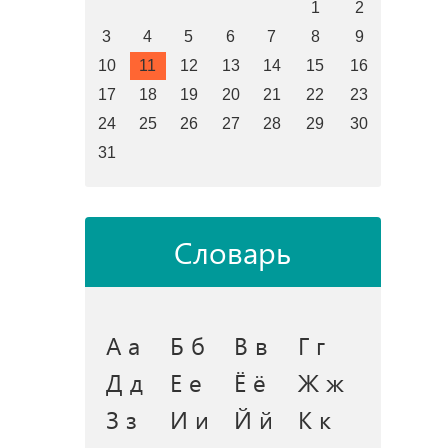
1
2
3
4
5
6
7
8
9
10
11
12
13
14
15
16
17
18
19
20
21
22
23
24
25
26
27
28
29
30
31
Словарь
А а
Б б
В в
Г г
Д д
Е е
Ё ё
Ж ж
З з
И и
Й й
К к