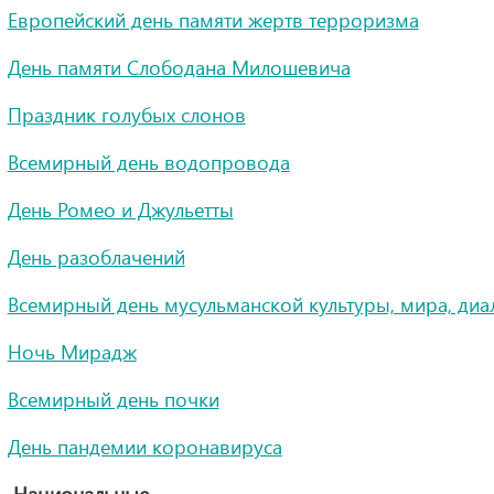
Европейский день памяти жертв терроризма
День памяти Слободана Милошевича
Праздник голубых слонов
Всемирный день водопровода
День Ромео и Джульетты
День разоблачений
Всемирный день мусульманской культуры, мира, диа
Ночь Мирадж
Всемирный день почки
День пандемии коронавируса