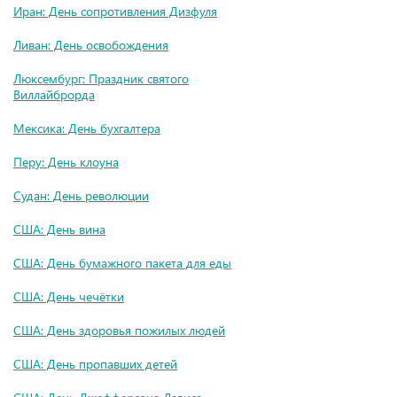
Иран: День сопротивления Дизфуля
Ливан: День освобождения
Люксембург: Праздник святого
Виллайброрда
Мексика: День бухгалтера
Перу: День клоуна
Судан: День революции
США: День вина
США: День бумажного пакета для еды
США: День чечётки
США: День здоровья пожилых людей
США: День пропавших детей