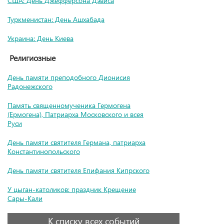
США: День Джефферсона Дэвиса
Туркменистан: День Ашхабада
Украина: День Киева
Религиозные
День памяти преподобного Дионисия
Радонежского
Память священномученика Гермогена
(Ермогена), Патриарха Московского и всея
Руси
День памяти святителя Германа, патриарха
Константинопольского
День памяти святителя Епифания Кипрского
У цыган-католиков: праздник Крещение
Сары-Кали
К списку всех событий