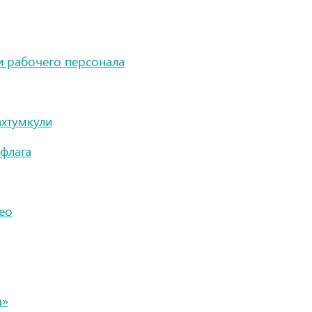
и рабочего персонала
ахтумкули
 флага
ео
а»