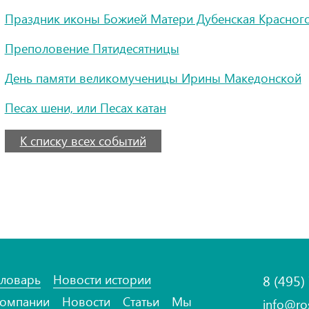
Праздник иконы Божией Матери Дубенская Красног
Преполовение Пятидесятницы
День памяти великомученицы Ирины Македонской
Песах шени, или Песах катан
К списку всех событий
ловарь
Новости истории
8 (495)
омпании
Новости
Статьи
Мы
info@ro