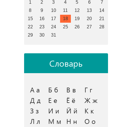
1
2
3
4
5
6
7
8
9
10
11
12
13
14
15
16
17
18
19
20
21
22
23
24
25
26
27
28
29
30
31
Словарь
А а
Б б
В в
Г г
Д д
Е е
Ё ё
Ж ж
З з
И и
Й й
К к
Л л
М м
Н н
О о