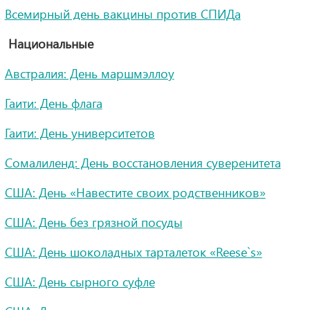
Всемирный день вакцины против СПИДа
Национальные
Австралия: День маршмэллоу
Гаити: День флага
Гаити: День университетов
Сомалиленд: День восстановления суверенитета
США: День «Навестите своих родственников»
США: День без грязной посуды
США: День шоколадных тарталеток «Reese`s»
США: День сырного суфле