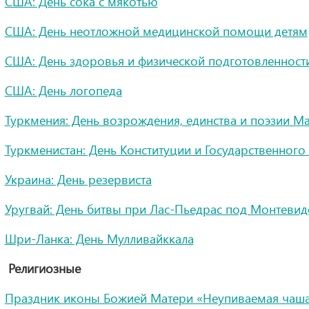
США: День сока с мякотью
США: День неотложной медицинской помощи детям
США: День здоровья и физической подготовленност
США: День логопеда
Туркмения: День возрождения, единства и поэзии М
Туркменистан: День Конституции и Государственного
Украина: День резервиста
Уругвай: День битвы при Лас-Пьедрас под Монтевид
Шри-Ланка: День Мулливайккала
Религиозные
Праздник иконы Божией Матери «Неупиваемая чаш