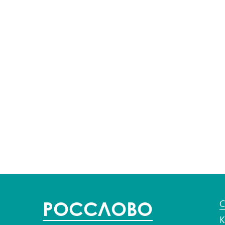
POC
СЛОВО
С
К