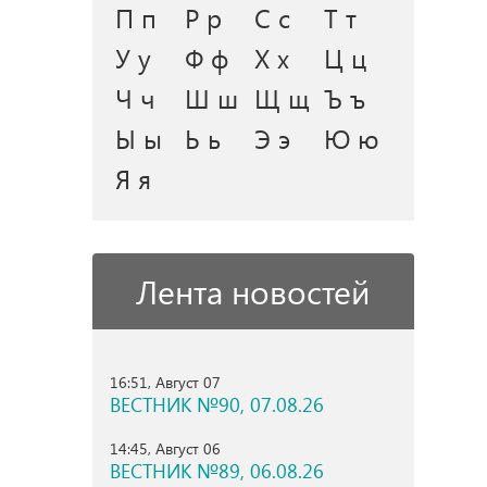
П п
Р р
С с
Т т
У у
Ф ф
Х х
Ц ц
Ч ч
Ш ш
Щ щ
Ъ ъ
Ы ы
Ь ь
Э э
Ю ю
Я я
Лента новостей
16:51, Август 07
ВЕСТНИК №90, 07.08.26
14:45, Август 06
ВЕСТНИК №89, 06.08.26