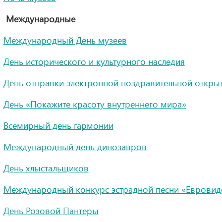
Международные
Международный День музеев
День исторического и культурного наследия
День отправки электронной поздравительной откры
День «Покажите красоту внутреннего мира»
Всемирный день гармонии
Международный день динозавров
День хлыстальщиков
Международный конкурс эстрадной песни «Евровид
День Розовой Пантеры