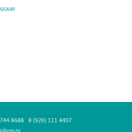
орская
 744 8688
8 (926) 111 4407
sslovo.ru