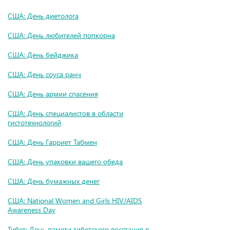
США: День диетолога
США: День любителей попкорна
США: День бейджика
США: День соуса ранч
США: День армии спасения
США: День специалистов в области
гистотехнологий
США: День Гарриет Табмен
США: День упаковки вашего обеда
США: День бумажных денег
США: National Women and Girls HIV/AIDS
Awareness Day
Тибет: День памяти тибетского восстания в