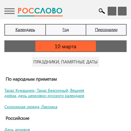
POC
СЛОВО
Календарь
Год
Персоналии
ПРАЗДНИКИ, ПАМЯТНЫЕ ДАТЫ
По народным приметам
Тарас Кумашник; Тарас Безсонный, Вешняя
дрёма, день церковно-русского календаря
Скоромная середа, Лакомка
Российские
День архивов