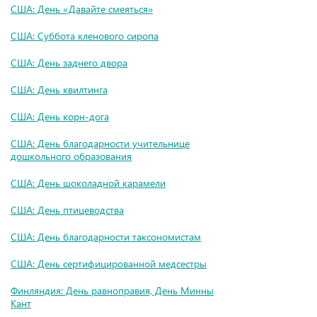
США: День «Давайте смеяться»
США: Суббота кленового сиропа
США: День заднего двора
США: День квилтинга
США: День корн-дога
США: День благодарности учительнице
дошкольного образования
США: День шоколадной карамели
США: День птицеводства
США: День благодарности таксономистам
США: День сертифицированной медсестры
Финляндия: День равноправия, День Минны
Кант