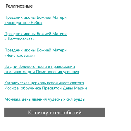
Религиозные
Праздник иконы Божией Матери
«Благодатное Небо»
Праздник иконы Божией Матери
«Шестоковская».
Праздник иконы Божией Матери
«Ченстоховская»
Во дни Великого поста в православии
отмечаются дни Поминовения усопших
Католическая церковь вспоминает святого
Иосифа, обручника Пресвятой Девы Марии
Монлам, день явления чудесных сил Будды
К списку всех событий