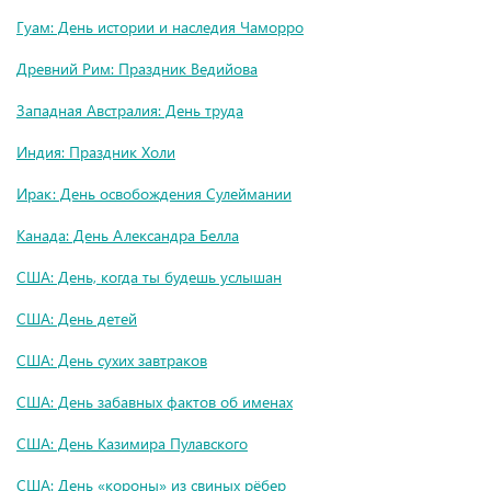
Гуам: День истории и наследия Чаморро
Древний Рим: Праздник Ведийова
Западная Австралия: День труда
Индия: Праздник Холи
Ирак: День освобождения Сулеймании
Канада: День Александра Белла
США: День, когда ты будешь услышан
США: День детей
США: День сухих завтраков
США: День забавных фактов об именах
США: День Казимира Пулавского
США: День «короны» из свиных рёбер