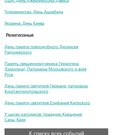
США: День Джефферсона Дэвиса
Туркменистан: День Ашхабада
Украина: День Киева
Религиозные
День памяти преподобного Дионисия
Радонежского
Память священномученика Гермогена
(Ермогена), Патриарха Московского и всея
Руси
День памяти святителя Германа, патриарха
Константинопольского
День памяти святителя Епифания Кипрского
У цыган-католиков: праздник Крещение
Сары-Кали
К списку всех событий