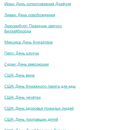
Иран: День сопротивления Дизфуля
Ливан: День освобождения
Люксембург: Праздник святого
Виллайброрда
Мексика: День бухгалтера
Перу: День клоуна
Судан: День революции
США: День вина
США: День бумажного пакета для еды
США: День чечётки
США: День здоровья пожилых людей
США: День пропавших детей