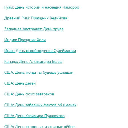
Гуам: День истории и наследия Чаморро
Древний Рим: Праздник Ведийова
Западная Австралия: День труда
Индия: Праздник Холи
Ирак: День освобождения Сулеймании
Канада: День Александра Белла
США: День, когда ты будешь услышан
США: День детей
США: День сухих завтраков
США: День забавных фактов об именах
США: День Казимира Пулавского
США: День «короны» из свиных рёбер