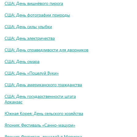
США: День вишнёвого пирога
США: День фотографии природы
США: День силы улыбки
США: День электричества
США: День справедливости для дворников
США: День омара
США: День «Поцелуй Вуки»
США: День американского гражданства
США: День государственности штата
Арканзас
Южная Корея: День сельского хозяйства
Япония: Фестиваль «Санно-мацури»
Япония: Фестиваль лошадей в Мориока