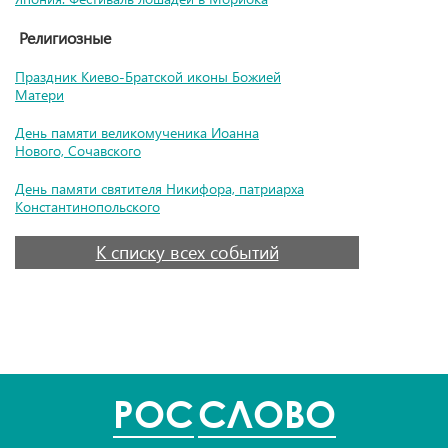
Религиозные
Праздник Киево-Братской иконы Божией
Матери
День памяти великомученика Иоанна
Нового, Сочавского
День памяти святителя Никифора, патриарха
Константинопольского
К списку всех событий
POC
СЛОВО