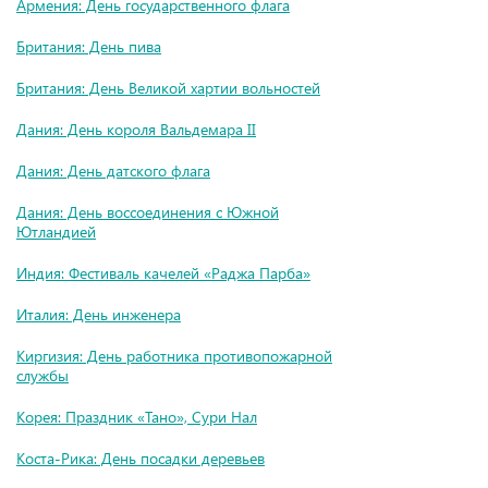
Армения: День государственного флага
Британия: День пива
Британия: День Великой хартии вольностей
Дания: День короля Вальдемара II
Дания: День датского флага
Дания: День воссоединения с Южной
Ютландией
Индия: Фестиваль качелей «Раджа Парба»
Италия: День инженера
Киргизия: День работника противопожарной
службы
Корея: Праздник «Тано», Сури Нал
Коста-Рика: День посадки деревьев