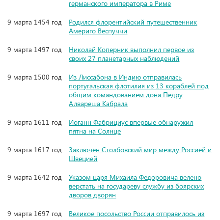
германского императора в Риме
9 марта 1454 год
Родился флорентийский путешественник
Америго Веспуччи
9 марта 1497 год
Николай Коперник выполнил первое из
своих 27 планетарных наблюдений
9 марта 1500 год
Из Лиссабона в Индию отправилась
португальская флотилия из 13 кораблей под
общим командованием дона Педру
Алвареша Кабрала
9 марта 1611 год
Иоганн Фабрициус впервые обнаружил
пятна на Солнце
9 марта 1617 год
Заключён Столбовский мир между Россией и
Швецией
9 марта 1642 год
Указом царя Михаила Федоровича велено
верстать на государеву службу из боярских
дворов дворян
9 марта 1697 год
Великое посольство России отправилось из