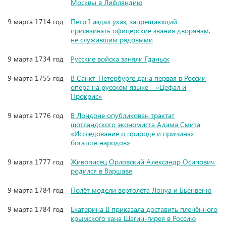
Москвы в Лифляндию
9 марта 1714 год
Пётр I издал указ, запрещающий
присваивать офицерские звания дворянам,
не служившим рядовыми
9 марта 1734 год
Русские войска заняли Гданьск
9 марта 1755 год
В Санкт-Петербурге дана первая в России
опера на русском языке – «Цефал и
Прокрис»
9 марта 1776 год
В Лондоне опубликован трактат
шотландского экономиста Адама Смита
«Исследование о природе и причинах
богатств народов»
9 марта 1777 год
Живописец Орловский Александр Осипович
родился в Варшаве
9 марта 1784 год
Полёт модели вертолёта Лонуа и Бьенвеню
9 марта 1784 год
Екатерина II приказала доставить пленённого
крымского хана Шагин-гирея в Россию