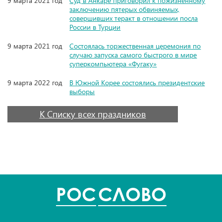
9 марта 2021 год
Суд в Анкаре приговорил к пожизненному
заключению пятерых обвиняемых,
совершивших теракт в отношении посла
России в Турции
9 марта 2021 год
Состоялась торжественная церемония по
случаю запуска самого быстрого в мире
суперкомпьютера «Фугаку»
9 марта 2022 год
В Южной Корее состоялись президентские
выборы
К Списку всех праздников
POC
СЛОВО