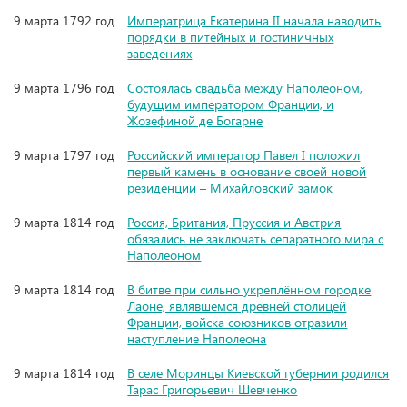
9 марта 1792 год
Императрица Екатерина II начала наводить
порядки в питейных и гостиничных
заведениях
9 марта 1796 год
Состоялась свадьба между Наполеоном,
будущим императором Франции, и
Жозефиной де Богарне
9 марта 1797 год
Российский император Павел I положил
первый камень в основание своей новой
резиденции – Михайловский замок
9 марта 1814 год
Россия, Британия, Пруссия и Австрия
обязались не заключать сепаратного мира с
Наполеоном
9 марта 1814 год
В битве при сильно укреплённом городке
Лаоне, являвшемся древней столицей
Франции, войска союзников отразили
наступление Наполеона
9 марта 1814 год
В селе Моринцы Киевской губернии родился
Тарас Григорьевич Шевченко