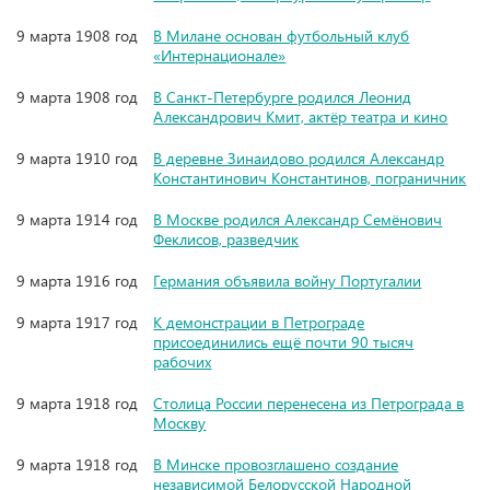
9 марта 1908 год
В Милане основан футбольный клуб
«Интернационале»
9 марта 1908 год
В Санкт-Петербурге родился Леонид
Александрович Кмит, актёр театра и кино
9 марта 1910 год
В деревне Зинаидово родился Александр
Константинович Константинов, пограничник
9 марта 1914 год
В Москве родился Александр Семёнович
Феклисов, разведчик
9 марта 1916 год
Германия объявила войну Португалии
9 марта 1917 год
К демонстрации в Петрограде
присоединились ещё почти 90 тысяч
рабочих
9 марта 1918 год
Столица России перенесена из Петрограда в
Москву
9 марта 1918 год
В Минске провозглашено создание
независимой Белорусской Народной