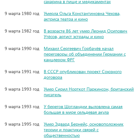
сахарина в пище и медикаментах
9 марта 1980 год
Умерла Ольга Константиновна Чехова,
актриса театра и кино
9 марта 1982 год
В возрасте 86 лет умер Леонид Осипович
Утёсов, артист эстрады и кино
9 марта 1990 год
Михаил Сергеевич Горбачёв начал
переговоры об объединении Германии с
канцлером ФРГ
9 марта 1991 год
В СССР опубликован проект Союзного
договора
9 марта 1993 год
Умер Сирил Норткот Паркинсон, британский
писатель
9 марта 1993 год
У берегов Шотландии выловлена самая
большая в мире сельдевая акула
9 марта 1995 год
Умер Эдвард Бернейс, основоположник
теории и практики связей с
общественностью