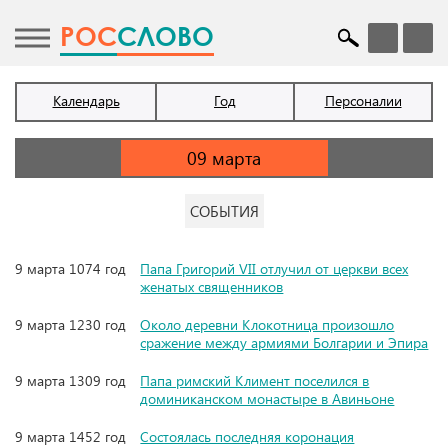
POC
СЛОВО
Календарь
Год
Персоналии
СОБЫТИЯ
9 марта 1074 год
Папа Григорий VII отлучил от церкви всех
женатых священников
9 марта 1230 год
Около деревни Клокотница произошло
сражение между армиями Болгарии и Эпира
9 марта 1309 год
Папа римский Климент поселился в
доминиканском монастыре в Авиньоне
9 марта 1452 год
Состоялась последняя коронация