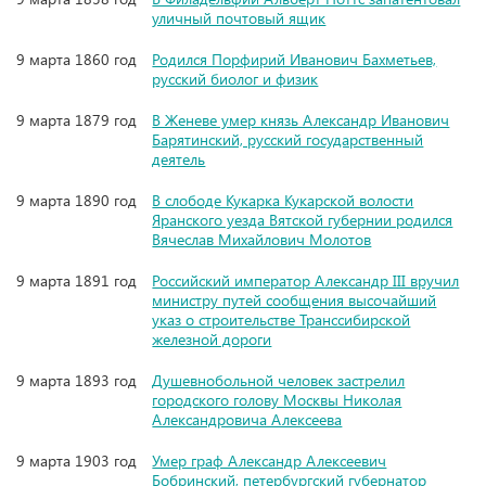
уличный почтовый ящик
9 марта 1860 год
Родился Порфирий Иванович Бахметьев,
русский биолог и физик
9 марта 1879 год
В Женеве умер князь Александр Иванович
Барятинский, русский государственный
деятель
9 марта 1890 год
В слободе Кукарка Кукарской волости
Яранского уезда Вятской губернии родился
Вячеслав Михайлович Молотов
9 марта 1891 год
Российский император Александр III вручил
министру путей сообщения высочайший
указ о строительстве Транссибирской
железной дороги
9 марта 1893 год
Душевнобольной человек застрелил
городского голову Москвы Николая
Александровича Алексеева
9 марта 1903 год
Умер граф Александр Алексеевич
Бобринский, петербургский губернатор