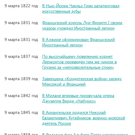
9 марта 1822 год
В Нью-Йорке Чарльз Грэм запатентовал
искусственные зубы
9 марта 1831 год
Французский король Луи-Филипп I своим
указом учредил Иностранный легион
9 марта 1831 год
В Алжире сформирован Французский
Иностранный легион
9 марта 1837 год
По высочайшему повелению корнет
Лермонтов переведён тем же чином в
Грузию за «непозволительные стихи»
9 марта 1839 год
Завершена «Кондитерская война» между
Мексикой и Францией
9 марта 1842 год
В Милане впервые прозвучала опера
Джузеппе Верди «Набукко»
9 марта 1845 год
В Архангельске родился Николай
Евлампиевич Кутейников, военно-морской
деятель России
9 марта 1858 год
В Филадельфии Альберт Поттс запатентовал