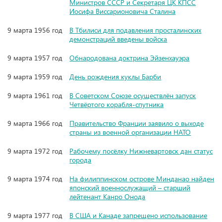
Министров СССР и Секретаря ЦК КПСС
Иосифа Виссарионовича Сталина
9 марта 1956 год
В Тбилиси для подавления просталинских
демонстраций введены войска
9 марта 1957 год
Обнародована доктрина Эйзенхауэра
9 марта 1959 год
День рождения куклы Барби
9 марта 1961 год
В Советском Союзе осуществлён запуск
Четвёртого корабля-спутника
9 марта 1966 год
Правительство Франции заявило о выходе
страны из военной организации НАТО
9 марта 1972 год
Рабочему посёлку Нижневартовск дан статус
города
9 марта 1974 год
На филиппинском острове Минданао найден
японский военнослужащий – старший
лейтенант Канро Онода
9 марта 1977 год
В США и Канаде запрещено использование