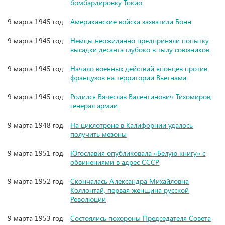
бомбардировку Токио
9 марта 1945 год
Американские войска захватили Бонн
9 марта 1945 год
Немцы неожиданно предприняли попытку
высадки десанта глубоко в тылу союзников
9 марта 1945 год
Начало военных действий японцев против
французов на территории Вьетнама
9 марта 1945 год
Родился Вячеслав Валентинович Тихомиров,
генерал армии
9 марта 1948 год
На циклотроне в Калифорнии удалось
получить мезоны
9 марта 1951 год
Югославия опубликовала «Белую книгу» с
обвинениями в адрес СССР
9 марта 1952 год
Скончалась Александра Михайловна
Коллонтай, первая женщина русской
Революции
9 марта 1953 год
Состоялись похороны Председателя Совета