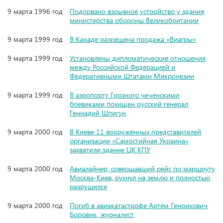
9 марта 1996 год
Подорвано взрывное устройство у здания
министерства обороны Великобритании
9 марта 1999 год
В Канаде разрешена продажа «Виагры»
9 марта 1999 год
Установлены дипломатические отношения
между Российской Федерацией и
Федеративными Штатами Микронезии
9 марта 1999 год
В аэропорту Грозного чеченскими
боевиками похищен русский генерал
Геннадий Шпигун
9 марта 2000 год
В Киеве 11 вооружённых представителей
организации «Самостийная Украина»
захватили здание ЦК КПУ
9 марта 2000 год
Авиалайнер, совершавший рейс по маршруту
Москва-Киев, рухнул на землю и полностью
разрушился
9 марта 2000 год
Погиб в авиакатастрофе Артём Генрихович
Боровик, журналист