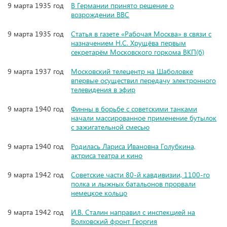
9 марта 1935 год
В Германии принято решение о
возрождении ВВС
9 марта 1935 год
Статья в газете «Рабочая Москва» в связи с
назначением Н.С. Хрущёва первым
секретарём Московского горкома ВКП(б)
9 марта 1937 год
Московский телецентр на Шаболовке
впервые осуществил передачу электронного
телевидения в эфир
9 марта 1940 год
Финны в борьбе с советскими танками
начали массированное применение бутылок
с зажигательной смесью
9 марта 1940 год
Родилась Лариса Ивановна Голубкина,
актриса театра и кино
9 марта 1942 год
Советские части 80-й кавдивизии, 1100-го
полка и лыжных батальонов прорвали
немецкое кольцо
9 марта 1942 год
И.В. Сталин направил с инспекцией на
Волховский фронт Георгия