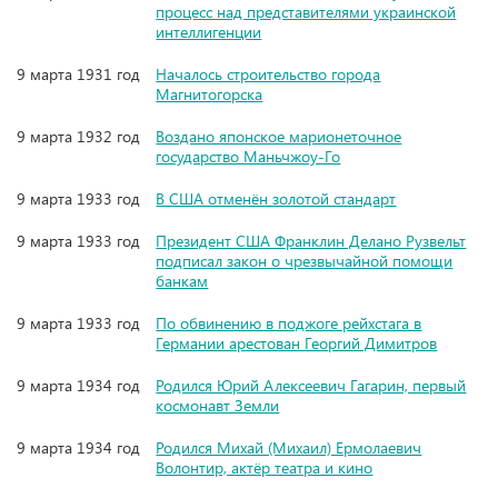
процесс над представителями украинской
интеллигенции
9 марта 1931 год
Началось строительство города
Магнитогорска
9 марта 1932 год
Воздано японское марионеточное
государство Маньчжоу-Го
9 марта 1933 год
В США отменён золотой стандарт
9 марта 1933 год
Президент США Франклин Делано Рузвельт
подписал закон о чрезвычайной помощи
банкам
9 марта 1933 год
По обвинению в поджоге рейхстага в
Германии арестован Георгий Димитров
9 марта 1934 год
Родился Юрий Алексеевич Гагарин, первый
космонавт Земли
9 марта 1934 год
Родился Михай (Михаил) Ермолаевич
Волонтир, актёр театра и кино