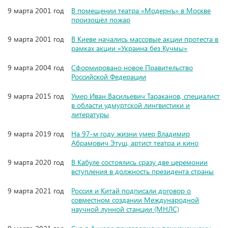
9 марта 2001 год
В помещении театра «Модернъ» в Москве
произошёл пожар
9 марта 2001 год
В Киеве начались массовые акции протеста в
рамках акции «Украина без Кучмы»
9 марта 2004 год
Сформировано новое Правительство
Российской Федерации
9 марта 2015 год
Умер Иван Васильевич Тараканов, специалист
в области удмуртской лингвистики и
литературы
9 марта 2019 год
На 97-м году жизни умер Владимир
Абрамович Этуш, артист театра и кино
9 марта 2020 год
В Кабуле состоялись сразу две церемонии
вступления в должность президента страны
9 марта 2021 год
Россия и Китай подписали договор о
совместном создании Международной
научной лунной станции (МНЛС)