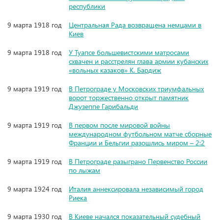
республики
9 марта 1918 год
Центральная Рада возвращена немцами в
Киев
9 марта 1918 год
У Туапсе большевистскими матросами
схвачен и расстрелян глава армии кубанских
«вольных казаков» К. Бардиж
9 марта 1919 год
В Петрограде у Московских триумфальных
ворот торжественно открыт памятник
Джузеппе Гарибальди
9 марта 1919 год
В первом после мировой войны
международном футбольном матче сборные
Франции и Бельгии разошлись миром – 2:2
9 марта 1919 год
В Петрограде разыграно Первенство России
по лыжам
9 марта 1924 год
Италия аннексировала независимый город
Риека
9 марта 1930 год
В Киеве начался показательный судебный