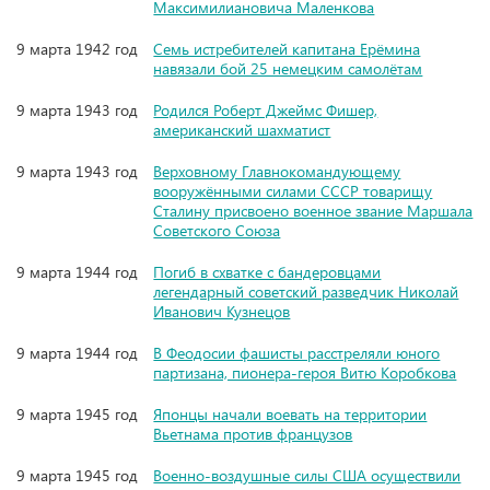
Максимилиановича Маленкова
9 марта 1942 год
Семь истребителей капитана Ерёмина
навязали бой 25 немецким самолётам
9 марта 1943 год
Родился Роберт Джеймс Фишер,
американский шахматист
9 марта 1943 год
Верховному Главнокомандующему
вооружёнными силами СССР товарищу
Сталину присвоено военное звание Маршала
Советского Союза
9 марта 1944 год
Погиб в схватке с бандеровцами
легендарный советский разведчик Николай
Иванович Кузнецов
9 марта 1944 год
В Феодосии фашисты расстреляли юного
партизана, пионера-героя Витю Коробкова
9 марта 1945 год
Японцы начали воевать на территории
Вьетнама против французов
9 марта 1945 год
Военно-воздушные силы США осуществили