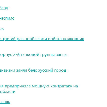
баву
нтспилс
ок
в третий раз повёл свои войска полковник
рпус 2-й танковой группы занял
дивизии занял белорусский город
зия предприняла мощную контратаку на
области
мышль