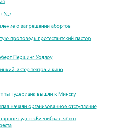
ия
н-Удэ
вление о запрещении абортов
тую проповедь протестантский пастор
оберт Першинг Уодлоу
цкий, актёр театра и кино
уппы Гудериана вышли к Минску
епая начали организованное отступление
тарное судно «Виениба» с чётко
реста