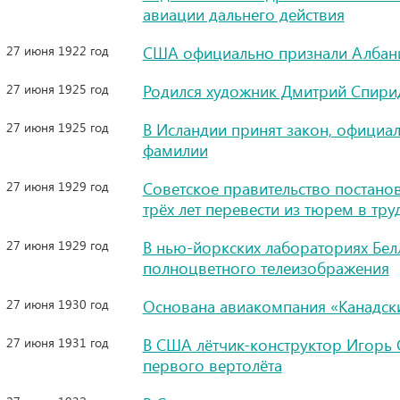
авиации дальнего действия
27 июня 1922 год
США официально признали Албани
27 июня 1925 год
Родился художник Дмитрий Спири
27 июня 1925 год
В Исландии принят закон, официа
фамилии
27 июня 1929 год
Советское правительство постано
трёх лет перевести из тюрем в тр
27 июня 1929 год
В нью-йоркских лабораториях Бел
полноцветного телеизображения
27 июня 1930 год
Основана авиакомпания «Канадск
27 июня 1931 год
В США лётчик-конструктор Игорь 
первого вертолёта