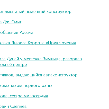
 знаменитый немецкий конструктор
в Дж. Смит
ообщения России
сказка Льюиса Кэррола «Приключения
ла Дунай у местечка Зимница, разорвав
мом её центре
тляков, выдающийся авиаконструктор
 командарм первого ранга
ова, сестра милосердия
ович Слепнёв