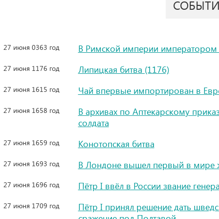
СОБЫТ
27 июня 0363 год
В Римской империи императором
27 июня 1176 год
Липицкая битва (1176)
27 июня 1615 год
Чай впервые импортирован в Евр
27 июня 1658 год
В архивах по Аптекарскому прика
солдата
27 июня 1659 год
Конотопская битва
27 июня 1693 год
В Лондоне вышел первый в мире 
27 июня 1696 год
Пётр I ввёл в России звание генер
27 июня 1709 год
Пётр I принял решение дать шведс
сражение под Полтавой