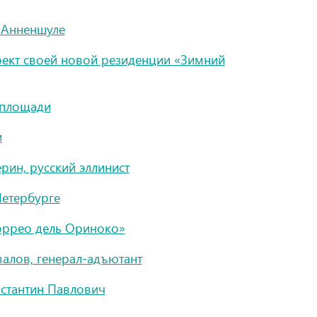
 Анненшуле
оект своей новой резиденции «Зимний
 площади
и
рин, русский эллинист
Петербурге
оррео дель Ориноко»
алов, генерал-адъютант
нстантин Павлович