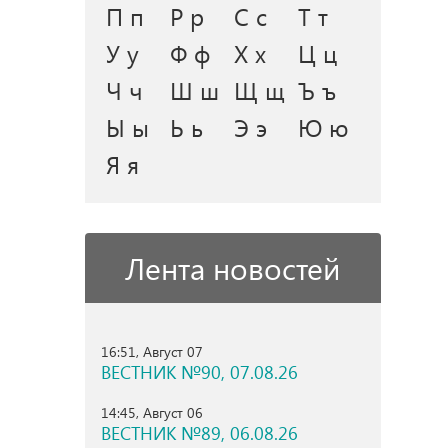
П п
Р р
С с
Т т
У у
Ф ф
Х х
Ц ц
Ч ч
Ш ш
Щ щ
Ъ ъ
Ы ы
Ь ь
Э э
Ю ю
Я я
Лента новостей
16:51, Август 07
ВЕСТНИК №90, 07.08.26
14:45, Август 06
ВЕСТНИК №89, 06.08.26