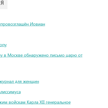
ИЯ
 провозглашён Иовиан
опу
зу в Москве обнаружено письмо царю от
журнал для женщин
алиссимуса
ким войскам Карла XII генеральное