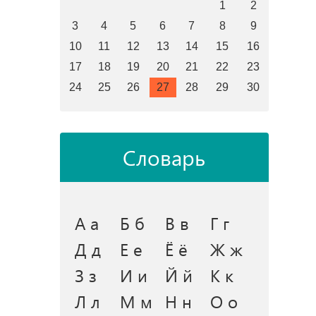
1
2
3
4
5
6
7
8
9
10
11
12
13
14
15
16
17
18
19
20
21
22
23
24
25
26
27
28
29
30
Словарь
А а
Б б
В в
Г г
Д д
Е е
Ё ё
Ж ж
З з
И и
Й й
К к
Л л
М м
Н н
О о