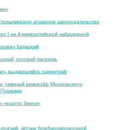
ин»
 Столыпинское аграрное законодательство
тру I на Адмиралтейской набережной
орович Батицкий
ьский, русский писатель
ич, выдающийся сценограф
х, главный режиссёр Московского
. Пушкина
н «корпус Бенуа»
олодчий, лётчик бомбардировочной