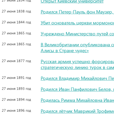
27 июня 1834 год
Открыт Киевский университет
27 июня 1838 год
Родился Петер-Пауль фон Маузер,
27 июня 1844 год
Убит основатель церкви мормоно
27 июня 1865 год
Учреждено Министерство путей с
27 июня 1865 год
В Великобритании опубликована 
Алисы в Стране чудес»
27 июня 1877 год
Русская армия успешно форсирова
стратегическую линию турок в са
27 июня 1891 год
Родился Владимир Михайлович Пе
27 июня 1893 год
Родился Иван Панфилович Белов,
27 июня 1894 год
Родилась Римма Михайловна Иван
27 июня 1896 год
Родился лётчик Маврикий Трофим