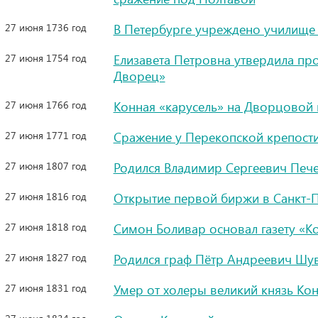
27 июня 1736 год
В Петербурге учреждено училище
27 июня 1754 год
Елизавета Петровна утвердила пр
Дворец»
27 июня 1766 год
Конная «карусель» на Дворцовой
27 июня 1771 год
Сражение у Перекопской крепост
27 июня 1807 год
Родился Владимир Сергеевич Пече
27 июня 1816 год
Открытие первой биржи в Санкт-
27 июня 1818 год
Симон Боливар основал газету «К
27 июня 1827 год
Родился граф Пётр Андреевич Шув
27 июня 1831 год
Умер от холеры великий князь Ко