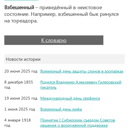
Взбешенный
– приведённый в неистовое
состояние. Например, взбешенный бык ринулся
на тореадора.
К словарю
Новости истории
20 июня 2025 год
Всемирный день защиты слонов в зоопарках
8 декабря 1855
Родился Владимир Алексеевич Гиляровский,
год
писатель
19 июня 2025 год
Международный день сёрфинга
1 июня 2025 год
Всемирный день рифа
4 января 1918
Принятие I Сибирским съездом Советов
год
решения о вооружённой поддержке