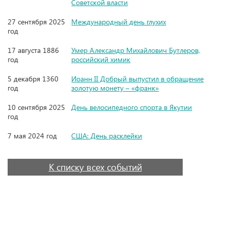
Советской власти
27 сентября 2025
Международный день глухих
год
17 августа 1886
Умер Александр Михайлович Бутлеров,
год
российский химик
5 декабря 1360
Иоанн II Добрый выпустил в обращение
год
золотую монету – «франк»
10 сентября 2025
День велосипедного спорта в Якутии
год
7 мая 2024 год
США: День расклейки
К списку всех событий