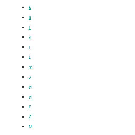
Б
В
Г
Д
Е
Ё
Ж
З
И
Й
К
Л
М