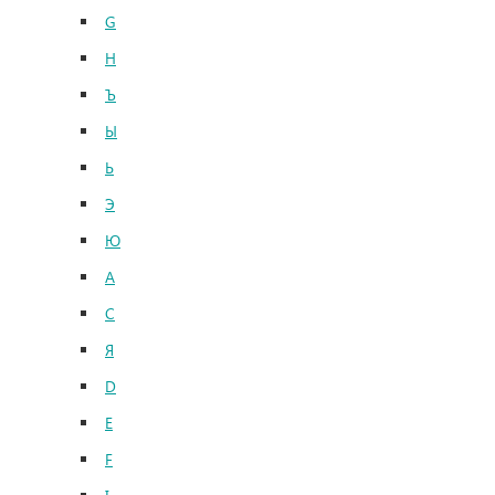
G
H
Ъ
Ы
Ь
Э
Ю
A
C
Я
D
E
F