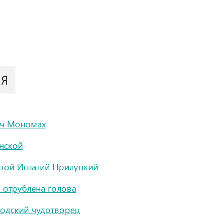
ИЯ
ич Мономах
нской
ятой Игнатий Прилуцкий
 отрублена голова
годский чудотворец