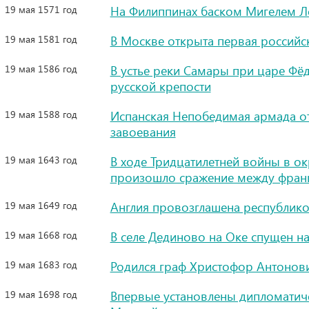
19 мая 1571 год
На Филиппинах баском Мигелем Л
19 мая 1581 год
В Москве открыта первая российск
19 мая 1586 год
В устье реки Самары при царе Фё
русской крепости
19 мая 1588 год
Испанская Непобедимая армада от
завоевания
19 мая 1643 год
В ходе Тридцатилетней войны в о
произошло сражение между фран
19 мая 1649 год
Англия провозглашена республик
19 мая 1668 год
В селе Дединово на Оке спущен н
19 мая 1683 год
Родился граф Христофор Антонов
19 мая 1698 год
Впервые установлены дипломатич