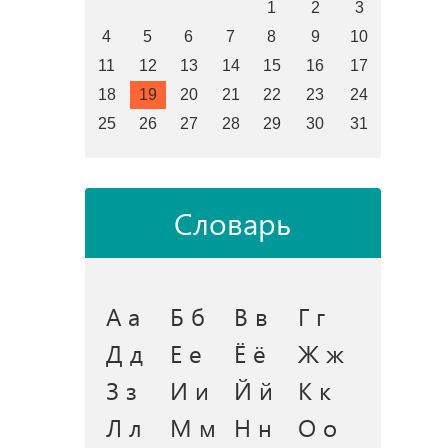
1
2
3
4
5
6
7
8
9
10
11
12
13
14
15
16
17
18
19
20
21
22
23
24
25
26
27
28
29
30
31
Словарь
А а
Б б
В в
Г г
Д д
Е е
Ё ё
Ж ж
З з
И и
Й й
К к
Л л
М м
Н н
О о