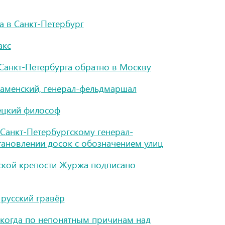
а в Санкт-Петербург
акс
з Санкт-Петербурга обратно в Москву
Каменский, генерал-фельдмаршал
мецкий философ
 Санкт-Петербургскому генерал-
тановлении досок с обозначением улиц
ской крепости Журжа подписано
 русский гравёр
, когда по непонятным причинам над