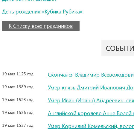
День рождения «Кубика Рубика»
К Списку всех праздников
СОБЫТ
19 мая 1125 год
Скончался Владимир Всеволодов
19 мая 1389 год
Умер князь Дмитрий Иванович До
19 мая 1523 год
Умер Иван (Иоанн) Андреевич, св
19 мая 1536 год
Английской королеве Анне Болейн
19 мая 1537 год
Умер Корнилий Комельский, воло