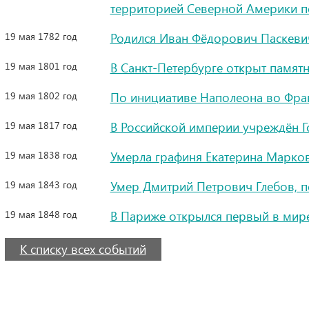
территорией Северной Америки 
19 мая 1782 год
Родился Иван Фёдорович Паскевич
19 мая 1801 год
В Санкт-Петербурге открыт памятн
19 мая 1802 год
По инициативе Наполеона во Фра
19 мая 1817 год
В Российской империи учреждён 
19 мая 1838 год
Умерла графиня Екатерина Марков
19 мая 1843 год
Умер Дмитрий Петрович Глебов, п
19 мая 1848 год
В Париже открылся первый в мир
К списку всех событий