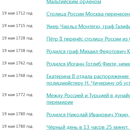
Мальтийским орденом
19 мая 1712 год
Столица России Москва перенесен
19 мая 1715 год
Умер Чарльз Монтегю, граф Галиф
19 мая 1728 год
Пётр II перенёс столицу России и
19 мая 1738 год
Родился граф Михаил Федотович 
19 мая 1762 год
Родился Иоганн Готлиб Фихте, не
19 мая 1768 год
Екатерина II отдала распоряжение
полицмейстеру Н. Чичерину об ус
19 мая 1772 год
Между Россией и Турцией в дунай
перемирие
19 мая 1780 год
Родился Николай Иванович Уткин,
19 мая 1780 год
Чёрный день в 13 часов 25 минут