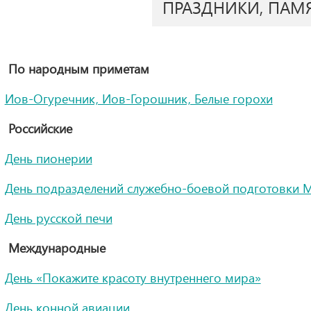
ПРАЗДНИКИ, ПАМ
По народным приметам
Иов-Огуречник, Иов-Горошник, Белые горохи
Российские
День пионерии
День подразделений служебно-боевой подготовки 
День русской печи
Международные
День «Покажите красоту внутреннего мира»
День конной авиации