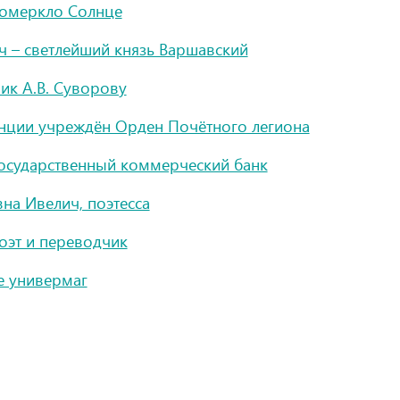
померкло Солнце
 – светлейший князь Варшавский
ик А.В. Суворову
нции учреждён Орден Почётного легиона
Государственный коммерческий банк
на Ивелич, поэтесса
оэт и переводчик
е универмаг