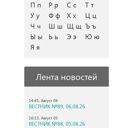
П п
Р р
С с
Т т
У у
Ф ф
Х х
Ц ц
Ч ч
Ш ш
Щ щ
Ъ ъ
Ы ы
Ь ь
Э э
Ю ю
Я я
Лента новостей
14:45, Август 06
ВЕСТНИК №89, 06.08.26
16:13, Август 05
ВЕСТНИК №88, 05.08.26