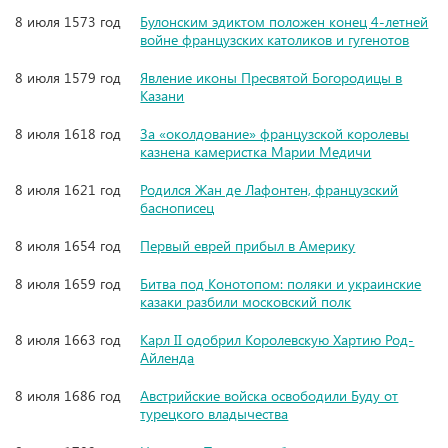
8 июля 1573 год
Булонским эдиктом положен конец 4-летней
войне французских католиков и гугенотов
8 июля 1579 год
Явление иконы Пресвятой Богородицы в
Казани
8 июля 1618 год
За «околдование» французской королевы
казнена камеристка Марии Медичи
8 июля 1621 год
Родился Жан де Лафонтен, французский
баснописец
8 июля 1654 год
Первый еврей прибыл в Америку
8 июля 1659 год
Битва под Конотопом: поляки и украинские
казаки разбили московский полк
8 июля 1663 год
Карл II одобрил Королевскую Хартию Род-
Айленда
8 июля 1686 год
Австрийские войска освободили Буду от
турецкого владычества