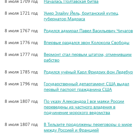
8 июля 1709 год
Началась Полтавская битва
8 июля 1721 год
Умер Элайху Йель, британский купец,
губернатор Мадраса
8 июля 1767 год
Родился адмирал Павел Васильевич Чичагов
8 июля 1776 год
Впервые раздался звон Колокола Свободы
8 июля 1777 год
Вермонт стал первым штатом, отменившим
рабство
8 июля 1785 год
Родился учёный Карл Фридрих фон Ледебур
8 июля 1796 год
Государственный департамент США выдал
первый паспорт гражданина США
8 июля 1807 год
По указу Александра I все маяки России
переведены из частного владения в
подчинение морского ведомства
8 июля 1807 год
В Тильзите продолжены переговоры о мире
между Россией и Францией