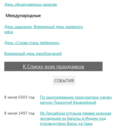
День обнаруженных заначек
Международные
День шашлыка, Всемирный день жареного
мяса
День «Снова стань ребёнком»
Всемирный день разоблачений
К Списку всех праздников
СОБЫТИЯ
8 июля 0303 год
По распоряжению прокуратора усечён
мечом Прокопий Кесарийский
8 июля 1497 год
Из Лиссабона отплыла первая морская
экспедиция из Европы в Индию под
руководством Васко да Гама