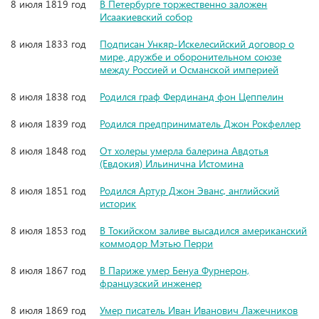
8 июля 1819 год
В Петербурге торжественно заложен
Исаакиевский собор
8 июля 1833 год
Подписан Ункяр-Искелесийский договор о
мире, дружбе и оборонительном союзе
между Россией и Османской империей
8 июля 1838 год
Родился граф Фердинанд фон Цеппелин
8 июля 1839 год
Родился предприниматель Джон Рокфеллер
8 июля 1848 год
От холеры умерла балерина Авдотья
(Евдокия) Ильинична Истомина
8 июля 1851 год
Родился Артур Джон Эванс, английский
историк
8 июля 1853 год
В Токийском заливе высадился американский
коммодор Мэтью Перри
8 июля 1867 год
В Париже умер Бенуа Фурнерон,
французский инженер
8 июля 1869 год
Умер писатель Иван Иванович Лажечников