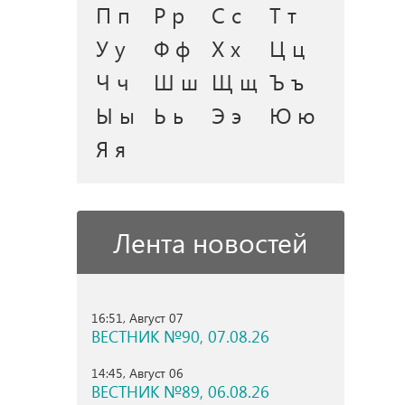
П п
Р р
С с
Т т
У у
Ф ф
Х х
Ц ц
Ч ч
Ш ш
Щ щ
Ъ ъ
Ы ы
Ь ь
Э э
Ю ю
Я я
Лента новостей
16:51, Август 07
ВЕСТНИК №90, 07.08.26
14:45, Август 06
ВЕСТНИК №89, 06.08.26