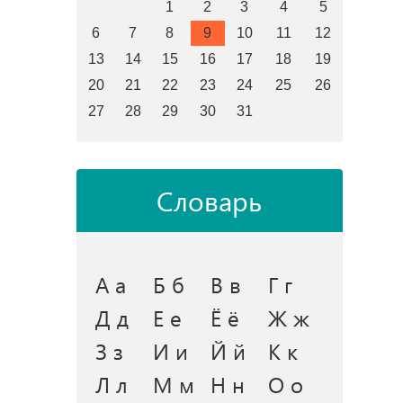
1
2
3
4
5
6
7
8
9
10
11
12
13
14
15
16
17
18
19
20
21
22
23
24
25
26
27
28
29
30
31
Словарь
А а
Б б
В в
Г г
Д д
Е е
Ё ё
Ж ж
З з
И и
Й й
К к
Л л
М м
Н н
О о