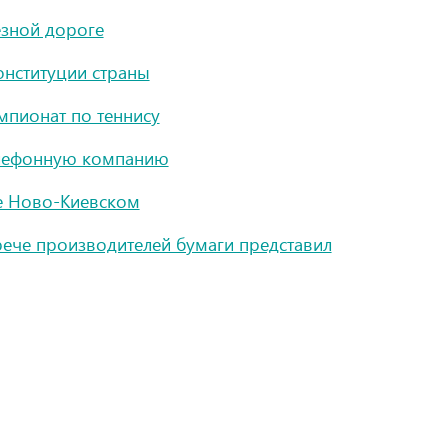
езной дороге
Конституции страны
мпионат по теннису
елефонную компанию
е Ново-Киевском
ече производителей бумаги представил