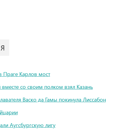
ИЯ
в Праге Карлов мост
 вместе со своим полком взял Казань
лавателя Васко да Гамы покинула Лиссабон
ейцарии
али Аугсбургскую лигу