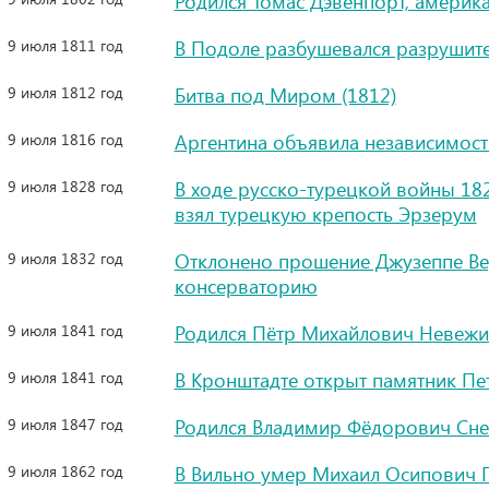
Родился Томас Дэвенпорт, америк
9 июля 1811 год
В Подоле разбушевался разрушит
9 июля 1812 год
Битва под Миром (1812)
9 июля 1816 год
Аргентина объявила независимост
9 июля 1828 год
В ходе русско-турецкой войны 18
взял турецкую крепость Эрзерум
9 июля 1832 год
Отклонено прошение Джузеппе Ве
консерваторию
9 июля 1841 год
Родился Пётр Михайлович Невежин
9 июля 1841 год
В Кронштадте открыт памятник Пет
9 июля 1847 год
Родился Владимир Фёдорович Снег
9 июля 1862 год
В Вильно умер Михаил Осипович Г