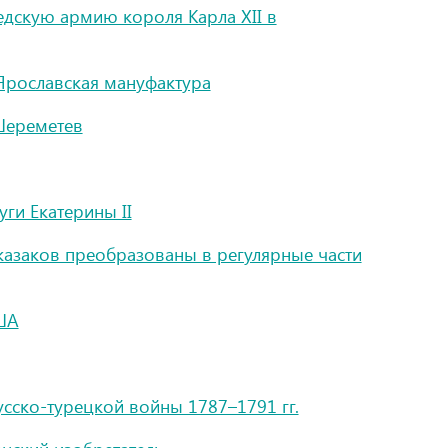
едскую армию короля Карла XII в
Ярославская мануфактура
Шереметев
уги Екатерины II
азаков преобразованы в регулярные части
ША
усско-турецкой войны 1787–1791 гг.