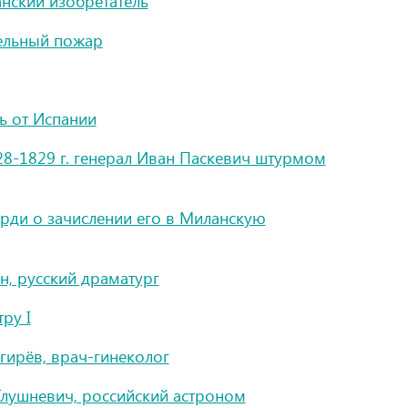
анский изобретатель
ельный пожар
ь от Испании
28-1829 г. генерал Иван Паскевич штурмом
рди о зачислении его в Миланскую
, русский драматург
ру I
ирёв, врач-гинеколог
лушневич, российский астроном