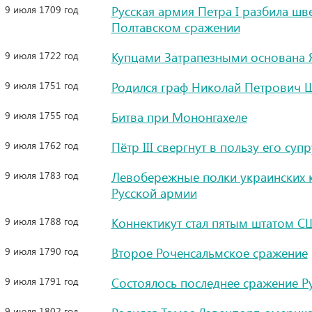
9 июля 1709 год
Русская армия Петра I разбила шв
Полтавском сражении
9 июля 1722 год
Купцами Затрапезными основана 
9 июля 1751 год
Родился граф Николай Петрович 
9 июля 1755 год
Битва при Мононгахеле
9 июля 1762 год
Пётр III свергнут в пользу его супр
9 июля 1783 год
Левобережные полки украинских к
Русской армии
9 июля 1788 год
Коннектикут стал пятым штатом С
9 июля 1790 год
Второе Роченсальмское сражение
9 июля 1791 год
Состоялось последнее сражение Р
9 июля 1802 год