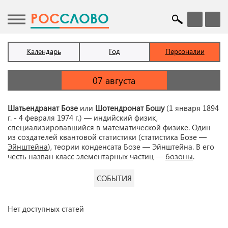
POC
СЛОВО
Календарь
Год
Персоналии
Шатьендранат Бозе
или
Шотендронат Бошу
(1 января 1894
г. - 4 февраля 1974 г.) — индийский физик,
специализировавшийся в математической физике. Один
из создателей квантовой статистики (статистика Бозе —
Эйнштейна
), теории конденсата Бозе — Эйнштейна. В его
честь назван класс элементарных частиц —
бозоны
.
СОБЫТИЯ
Нет доступных статей