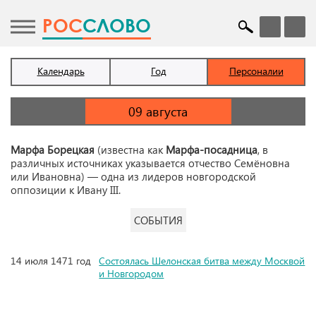
POC
СЛОВО
Календарь
Год
Персоналии
Марфа Борецкая
(известна как
Марфа-посадница
, в
различных источниках указывается отчество Семёновна
или Ивановна) — одна из лидеров новгородской
оппозиции к Ивану III.
СОБЫТИЯ
14 июля 1471 год
Состоялась Шелонская битва между Москвой
и Новгородом