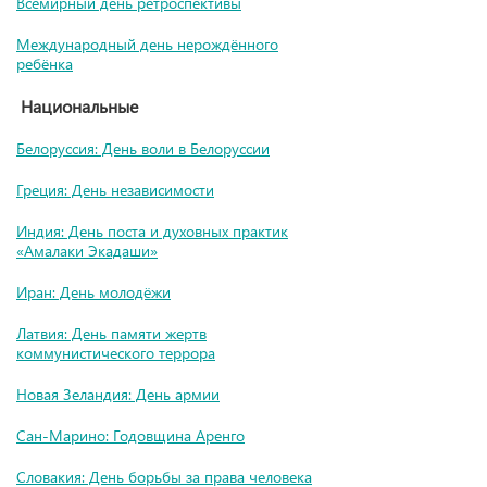
Всемирный день ретроспективы
Международный день нерождённого
ребёнка
Национальные
Белоруссия: День воли в Белоруссии
Греция: День независимости
Индия: День поста и духовных практик
«Амалаки Экадаши»
Иран: День молодёжи
Латвия: День памяти жертв
коммунистического террора
Новая Зеландия: День армии
Сан-Марино: Годовщина Аренго
Словакия: День борьбы за права человека