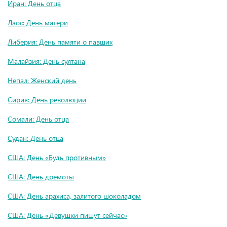
Иран: День отца
Лаос: День матери
Либерия: День памяти о павших
Малайзия: День султана
Непал: Женский день
Сирия: День революции
Сомали: День отца
Судан: День отца
США: День «Будь противным»
США: День дремоты
США: День арахиса, залитого шоколадом
США: День «Девушки пишут сейчас»