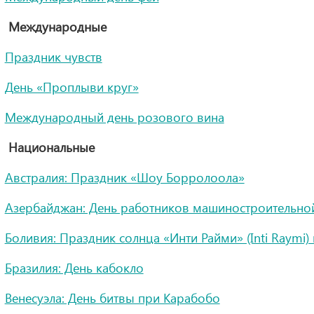
Международные
Праздник чувств
День «Проплыви круг»
Международный день розового вина
Национальные
Австралия: Праздник «Шоу Борролоола»
Азербайджан: День работников машиностроительн
Боливия: Праздник солнца «Инти Райми» (Inti Raymi)
Бразилия: День кабокло
Венесуэла: День битвы при Карабобо