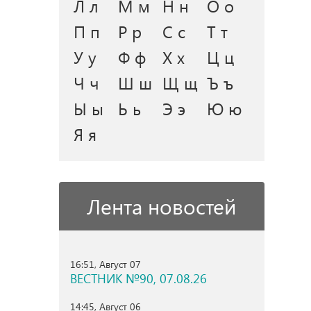
Л л
М м
Н н
О о
П п
Р р
С с
Т т
У у
Ф ф
Х х
Ц ц
Ч ч
Ш ш
Щ щ
Ъ ъ
Ы ы
Ь ь
Э э
Ю ю
Я я
Лента новостей
16:51, Август 07
ВЕСТНИК №90, 07.08.26
14:45, Август 06