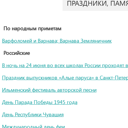
ПРАЗДНИКИ, ПАМ
По народным приметам
Варфоломей и Варнава; Варнава Земляничник
Российские
В ночь на 24 июня во всех школах России проходят
Праздник выпускников «Алые паруса» в Санкт-Пете
Ильменский фестиваль авторской песни
День Парада Победы 1945 года
День Республики Чувашия
Международный день феи