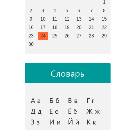
1
2
3
4
5
6
7
8
9
10
11
12
13
14
15
16
17
18
19
20
21
22
23
24
25
26
27
28
29
30
Словарь
А а
Б б
В в
Г г
Д д
Е е
Ё ё
Ж ж
З з
И и
Й й
К к