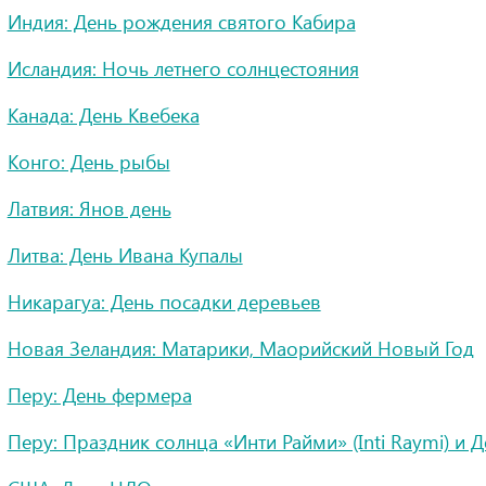
Индия: День рождения святого Кабира
Исландия: Ночь летнего солнцестояния
Канада: День Квебека
Конго: День рыбы
Латвия: Янов день
Литва: День Ивана Купалы
Никарагуа: День посадки деревьев
Новая Зеландия: Матарики, Маорийский Новый Год
Перу: День фермера
Перу: Праздник солнца «Инти Райми» (Inti Raymi) и 