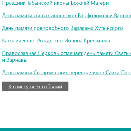
Праздник Табынской иконы Божией Матери
День памяти святых апостолов Варфоломея и Варна
День памяти преподобного Варлаама Хутынского
Католичество: Рождество Иоанна Крестителя
Православная Церковь отмечает день памяти Святы
и Варнавы
День памяти Св. армянских переводчиков Саака Па
К списку всех событий