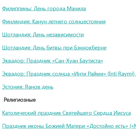
Филиппины: День города Манила
Финляндия: Канун летнего солнцестояния
Шотландия: День независимости
Шотландия: День битвы при Бэннокберне
Эквадор: Праздник «Сан-Хуан Баутиста»
Эквадор: Праздник солнца «Инти Райми» (Inti Raymi)
Эстония: Яанов день
Религиозные
Католический праздник Святейшего Сердца Иисуса
Праздник иконы Божией Матери «Достойно есть» (