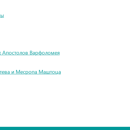
вы
х Апостолов Варфоломея
ртева и Месропа Маштоца