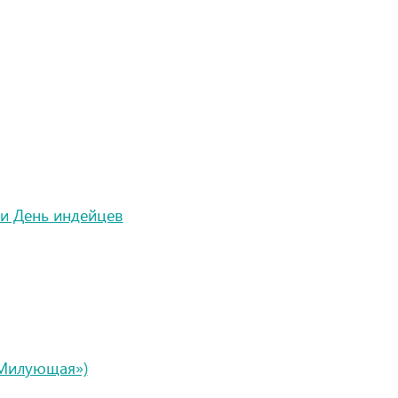
 и День индейцев
«Милующая»)