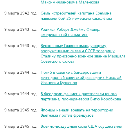
Максимилиановича Маленкова
9 марта 1942 год
Семь истребителей капитана Ерёмина
навязали бой 25 немецким самолётам
9 марта 1943 год
Родился Роберт Джеймс Фишер,
американский шахматист
9 марта 1943 год
Верховному Главнокомандующему
вооружёнными силами СССР товарищу
Сталину присвоено военное звание Маршала
Советского Союза
9 марта 1944 год
Погиб в схватке с бандеровцами
легендарный советский разведчик Николай
Иванович Кузнецов
9 марта 1944 год
В Феодосии фашисты расстреляли юного
партизана, пионера-героя Витю Коробкова
9 марта 1945 год
Японцы начали воевать на территории
Вьетнама против французов
9 марта 1945 год
Военно-воздушные силы США осуществили