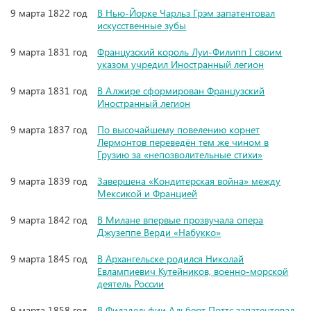
9 марта 1822 год
В Нью-Йорке Чарльз Грэм запатентовал
искусственные зубы
9 марта 1831 год
Французский король Луи-Филипп I своим
указом учредил Иностранный легион
9 марта 1831 год
В Алжире сформирован Французский
Иностранный легион
9 марта 1837 год
По высочайшему повелению корнет
Лермонтов переведён тем же чином в
Грузию за «непозволительные стихи»
9 марта 1839 год
Завершена «Кондитерская война» между
Мексикой и Францией
9 марта 1842 год
В Милане впервые прозвучала опера
Джузеппе Верди «Набукко»
9 марта 1845 год
В Архангельске родился Николай
Евлампиевич Кутейников, военно-морской
деятель России
9 марта 1858 год
В Филадельфии Альберт Поттс запатентовал