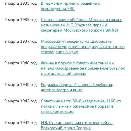
9 марта 1935 год
В Германии принято решение о
возрождении ВВС
9 марта 1935 год
Статья в газете «Рабочая Москва» в связи с
назначением Н.С. Хрущёва первым
секретарём Московского горкома ВКП(б)
9 марта 1937 год
Московский телецентр на Шаболовке
впервые осуществил передачу электронного
телевидения в эфир
9 марта 1940 год
Финны в борьбе с советскими танками
начали массированное применение бутылок
с зажигательной смесью
9 марта 1940 год
Родилась Лариса Ивановна Голубкина,
актриса театра и кино
9 марта 1942 год
Советские части 80-й кавдивизии, 1100-го
полка и лыжных батальонов прорвали
немецкое кольцо
9 марта 1942 год
И.В. Сталин направил с инспекцией на
Волховский фронт Георгия