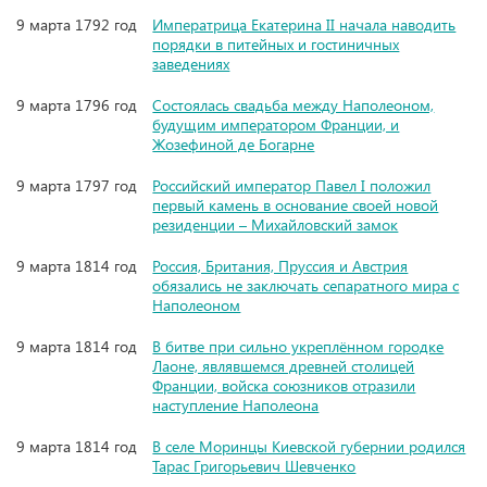
9 марта 1792 год
Императрица Екатерина II начала наводить
порядки в питейных и гостиничных
заведениях
9 марта 1796 год
Состоялась свадьба между Наполеоном,
будущим императором Франции, и
Жозефиной де Богарне
9 марта 1797 год
Российский император Павел I положил
первый камень в основание своей новой
резиденции – Михайловский замок
9 марта 1814 год
Россия, Британия, Пруссия и Австрия
обязались не заключать сепаратного мира с
Наполеоном
9 марта 1814 год
В битве при сильно укреплённом городке
Лаоне, являвшемся древней столицей
Франции, войска союзников отразили
наступление Наполеона
9 марта 1814 год
В селе Моринцы Киевской губернии родился
Тарас Григорьевич Шевченко