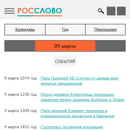
POC
СЛОВО
Календарь
Год
Персоналии
СОБЫТИЯ
9 марта 1074 год
Папа Григорий VII отлучил от церкви всех
женатых священников
9 марта 1230 год
Около деревни Клокотница произошло
сражение между армиями Болгарии и Эпира
9 марта 1309 год
Папа римский Климент поселился в
доминиканском монастыре в Авиньоне
9 марта 1452 год
Состоялась последняя коронация