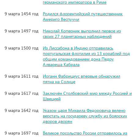
германского императора в Риме
9 марта 1454 год
Родился флорентийский путешественник
Америго Веспуччи
9 марта 1497 год
Николай Коперник выполнил первое из
своих 27 планетарных наблюдений
9 марта 1500 год
Из Лиссабона в Индию отправилась
португальская флотилия из 13 кораблей под
общим командованием дона Педру
Алвареша Кабрала
9 марта 1611 год
Иоганн Фабрициус впервые обнаружил
пятна на Солнце
9 марта 1617 год
Заключён Столбовский мир между Россией и
Швецией
9 марта 1642 год
Указом царя Михаила Федоровича велено
верстать на государеву службу из боярских
дворов дворян
9 марта 1697 год
Великое посольство России отправилось из