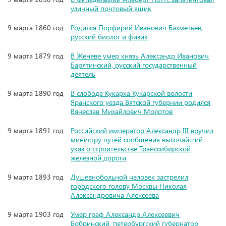
уличный почтовый ящик
9 марта 1860 год
Родился Порфирий Иванович Бахметьев,
русский биолог и физик
9 марта 1879 год
В Женеве умер князь Александр Иванович
Барятинский, русский государственный
деятель
9 марта 1890 год
В слободе Кукарка Кукарской волости
Яранского уезда Вятской губернии родился
Вячеслав Михайлович Молотов
9 марта 1891 год
Российский император Александр III вручил
министру путей сообщения высочайший
указ о строительстве Транссибирской
железной дороги
9 марта 1893 год
Душевнобольной человек застрелил
городского голову Москвы Николая
Александровича Алексеева
9 марта 1903 год
Умер граф Александр Алексеевич
Бобринский, петербургский губернатор