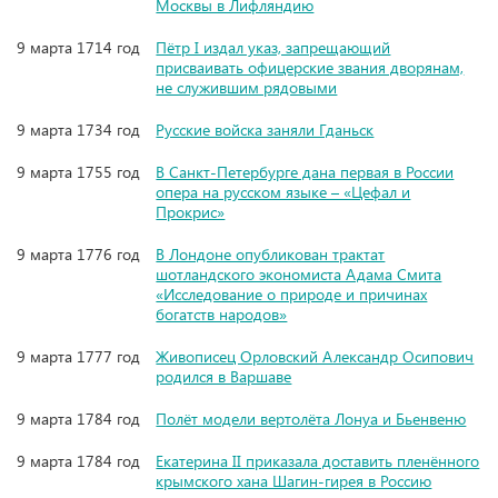
Москвы в Лифляндию
9 марта 1714 год
Пётр I издал указ, запрещающий
присваивать офицерские звания дворянам,
не служившим рядовыми
9 марта 1734 год
Русские войска заняли Гданьск
9 марта 1755 год
В Санкт-Петербурге дана первая в России
опера на русском языке – «Цефал и
Прокрис»
9 марта 1776 год
В Лондоне опубликован трактат
шотландского экономиста Адама Смита
«Исследование о природе и причинах
богатств народов»
9 марта 1777 год
Живописец Орловский Александр Осипович
родился в Варшаве
9 марта 1784 год
Полёт модели вертолёта Лонуа и Бьенвеню
9 марта 1784 год
Екатерина II приказала доставить пленённого
крымского хана Шагин-гирея в Россию