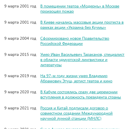
9 марта 2001 год
В помещении театра «Модернъ» в Москве
произошёл пожар
9 марта 2001 год
В Киеве начались массовые акции протеста в
рамках акции «Украина без Кучмы»
9 марта 2004 год
Сформировано новое Правительство
Российской Федерации
9 марта 2015 год
Умер Иван Васильевич Тараканов, специалист
в области удмуртской лингвистики и
литературы
9 марта 2019 год
На 97-м году жизни умер Владимир
Абрамович Этуш, артист театра и кино
9 марта 2020 год
В Кабуле состоялись сразу две церемонии
вступления в должность президента страны
9 марта 2021 год
Россия и Китай подписали договор о
совместном создании Международной
научной лунной станции (МНЛС)