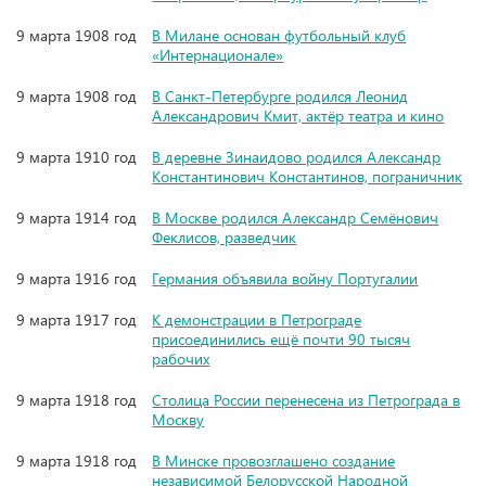
9 марта 1908 год
В Милане основан футбольный клуб
«Интернационале»
9 марта 1908 год
В Санкт-Петербурге родился Леонид
Александрович Кмит, актёр театра и кино
9 марта 1910 год
В деревне Зинаидово родился Александр
Константинович Константинов, пограничник
9 марта 1914 год
В Москве родился Александр Семёнович
Феклисов, разведчик
9 марта 1916 год
Германия объявила войну Португалии
9 марта 1917 год
К демонстрации в Петрограде
присоединились ещё почти 90 тысяч
рабочих
9 марта 1918 год
Столица России перенесена из Петрограда в
Москву
9 марта 1918 год
В Минске провозглашено создание
независимой Белорусской Народной