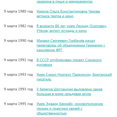
сахарина в пище и медикаментах
9 марта 1980 год
Умерла Ольга Константиновна Чехова,
актриса театра и кино
9 марта 1982 год
В возрасте 86 лет умер Леонид Осипович
Утёсов, артист эстрады и кино
9 марта 1990 год
Михаил Сергеевич Горбачёв начал
переговоры об объединении Германии с
канцлером ФРГ
9 марта 1991 год
В СССР опубликован проект Союзного
договора
9 марта 1993 год
Умер Сирил Норткот Паркинсон, британский
писатель
9 марта 1993 год
У берегов Шотландии выловлена самая
большая в мире сельдевая акула
9 марта 1995 год
Умер Эдвард Бернейс, основоположник
теории и практики связей с
общественностью