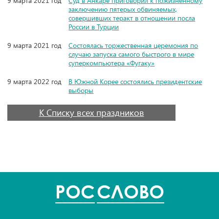
9 марта 2021 год
Суд в Анкаре приговорил к пожизненному
заключению пятерых обвиняемых,
совершивших теракт в отношении посла
России в Турции
9 марта 2021 год
Состоялась торжественная церемония по
случаю запуска самого быстрого в мире
суперкомпьютера «Фугаку»
9 марта 2022 год
В Южной Корее состоялись президентские
выборы
К Списку всех праздников
POC
СЛОВО