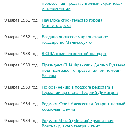
процесс над представителями украинской
интеллигенции
9 марта 1931 год
Началось строительство города
Магнитогорска
9 марта 1932 год
Воздано японское марионеточное
государство Маньчжоу-Го
9 марта 1933 год
В США отменён золотой стандарт
9 марта 1933 год
Президент США Франклин Делано Рузвельт
подписал закон о чрезвычайной помощи
банкам
9 марта 1933 год
По обвинению в поджоге рейхстага в
Германии арестован Георгий Димитров
9 марта 1934 год
Родился Юрий Алексеевич Гагарин, первый
космонавт Земли
9 марта 1934 год
Родился Михай (Михаил) Ермолаевич
Волонтир, актёр театра и кино