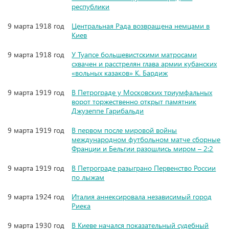
республики
9 марта 1918 год
Центральная Рада возвращена немцами в
Киев
9 марта 1918 год
У Туапсе большевистскими матросами
схвачен и расстрелян глава армии кубанских
«вольных казаков» К. Бардиж
9 марта 1919 год
В Петрограде у Московских триумфальных
ворот торжественно открыт памятник
Джузеппе Гарибальди
9 марта 1919 год
В первом после мировой войны
международном футбольном матче сборные
Франции и Бельгии разошлись миром – 2:2
9 марта 1919 год
В Петрограде разыграно Первенство России
по лыжам
9 марта 1924 год
Италия аннексировала независимый город
Риека
9 марта 1930 год
В Киеве начался показательный судебный