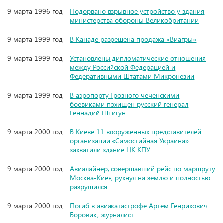
9 марта 1996 год
Подорвано взрывное устройство у здания
министерства обороны Великобритании
9 марта 1999 год
В Канаде разрешена продажа «Виагры»
9 марта 1999 год
Установлены дипломатические отношения
между Российской Федерацией и
Федеративными Штатами Микронезии
9 марта 1999 год
В аэропорту Грозного чеченскими
боевиками похищен русский генерал
Геннадий Шпигун
9 марта 2000 год
В Киеве 11 вооружённых представителей
организации «Самостийная Украина»
захватили здание ЦК КПУ
9 марта 2000 год
Авиалайнер, совершавший рейс по маршруту
Москва-Киев, рухнул на землю и полностью
разрушился
9 марта 2000 год
Погиб в авиакатастрофе Артём Генрихович
Боровик, журналист