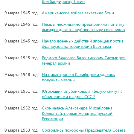
бомбардировку Токио
9 марта 1945 год
Американские войска захватили Бонн
9 марта 1945 год
Немцы неожиданно предприняли попытку
высадки десанта глубоко в тылу союзников
9 марта 1945 год
Начало военных действий японцев против
французов на территории Вьетнама
9 марта 1945 год
Родился Вячеслав Валентинович Тихомиров,
генерал армии
9 марта 1948 год
На циклотроне в Калифорнии удалось
получить мезоны
9 марта 1951 год
Югославия опубликовала «Белую книгу» с
обвинениями в адрес СССР
9 марта 1952 год
Скончалась Александра Михайловна
Коллонтай, первая женщина русской
Революции
9 марта 1953 год
Состоялись похороны Председателя Совета