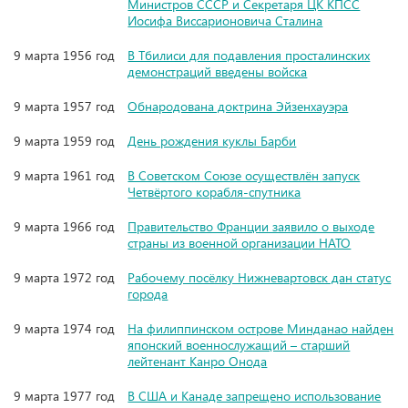
Министров СССР и Секретаря ЦК КПСС
Иосифа Виссарионовича Сталина
9 марта 1956 год
В Тбилиси для подавления просталинских
демонстраций введены войска
9 марта 1957 год
Обнародована доктрина Эйзенхауэра
9 марта 1959 год
День рождения куклы Барби
9 марта 1961 год
В Советском Союзе осуществлён запуск
Четвёртого корабля-спутника
9 марта 1966 год
Правительство Франции заявило о выходе
страны из военной организации НАТО
9 марта 1972 год
Рабочему посёлку Нижневартовск дан статус
города
9 марта 1974 год
На филиппинском острове Минданао найден
японский военнослужащий – старший
лейтенант Канро Онода
9 марта 1977 год
В США и Канаде запрещено использование