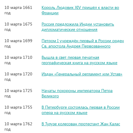
10 марта 1661
Король Людовик XIV пришёл к власти во
год
Франции
10 марта 1675
Россия предложила Индии установить
год
дипломатические отношения
10 марта 1699
Петром I учреждён первый в России орден
год
Св. апостола Андрея Первозванного
10 марта 1710
Вышла в свет первая печатная
год
географическая книга на русском языке
10 марта 1720
Издан «Генеральный регламент или Устав»
год
10 марта 1725
Начаты похороны императора Петра
год
Великого
10 марта 1755
В Петербурге состоялась первая в России
год
опера на русском языке
10 марта 1762
В Тулузе колесован протестант Жан Калас
год