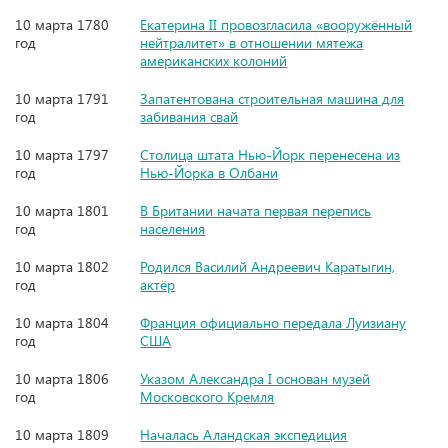
10 марта 1780
Екатерина II провозгласила «вооружённый
год
нейтралитет» в отношении мятежа
американских колоний
10 марта 1791
Запатентована строительная машина для
год
забивания свай
10 марта 1797
Столица штата Нью-Йорк перенесена из
год
Нью-Йорка в Олбани
10 марта 1801
В Британии начата первая перепись
год
населения
10 марта 1802
Родился Василий Андреевич Каратыгин,
год
актёр
10 марта 1804
Франция официально передала Луизиану
год
США
10 марта 1806
Указом Александра I основан музей
год
Московского Кремля
10 марта 1809
Началась Аландская экспедиция