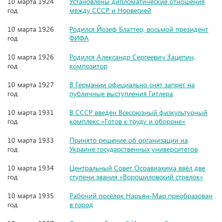
10 марта 1924
Установлены дипломатические отношения
год
между СССР и Норвегией
10 марта 1926
Родился Йозеф Блаттер, восьмой президент
год
ФИФА
10 марта 1926
Родился Александр Сергеевич Зацепин,
год
композитор
10 марта 1927
В Германии официально снят запрет на
год
публичные выступления Гитлера
10 марта 1931
В СССР введён Всесоюзный физкультурный
год
комплекс «Готов к труду и обороне»
10 марта 1933
Принято решение об организации на
год
Украине государственных университетов
10 марта 1934
Центральный Совет Осоавиахима ввёл две
год
ступени звания «Ворошиловский стрелок»
10 марта 1935
Рабочий посёлок Нарьян-Мар преобразован
год
в город