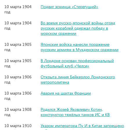
10 марта 1904
Подвиг эсминца «Стерегущий»
год
10 марта 1904
Во время русско-японской войны отряд
год
русских кораблей одержал победу в
морском сражении
10 марта 1905
Японские войска нанесли поражение
год
русским армиям в Мукденском сражении
10 марта 1905
В Лондоне основан профессиональный
год
футбольный клуб «Челси»
10 марта 1906
Открыта линия Бейкерлоо Лондонского
год
метрополитена
10 марта 1906
Авария на шахтах Франции
год
10 марта 1908
Родился Жозеф Яковлевич Котин,
год
конструктор тяжёлых танков ИС и КВ
10 марта 1910
Указом императора Пу И в Китае запрещено