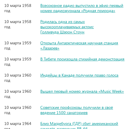
10 марта 1958
Всесоюзное радио выпустило в эфир первый
год
номер радиожурнала «Родная природа»
10 марта 1958
Родилась одна из самых
год
высокооплачиваемых актрис
Голливуда Шэрон Стоун
10 марта 1959
Открыта Антарктическая научная станция
год
«Лазарев»
10 марта 1959
В Тибете произошла стихийная демонстрация
год
10 марта 1960
Индейцы в Канаде получили право голоса
год
10 марта 1960
Вышел первый номер журнала «Music Week»
год
10 марта 1960
Советские профсоюзы получили в своё
год
ведение 1500 санаториев
10 марта 1964
Близ Магдебурга (ГДР) сбит американский
год
самолёт-разведчик RB-66