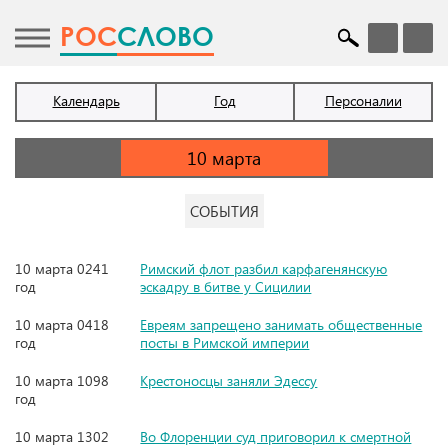
POC
СЛОВО
Календарь
Год
Персоналии
СОБЫТИЯ
10 марта 0241
Римский флот разбил карфагенянскую
год
эскадру в битве у Сицилии
10 марта 0418
Евреям запрещено занимать общественные
год
посты в Римской империи
10 марта 1098
Крестоносцы заняли Эдессу
год
10 марта 1302
Во Флоренции суд приговорил к смертной