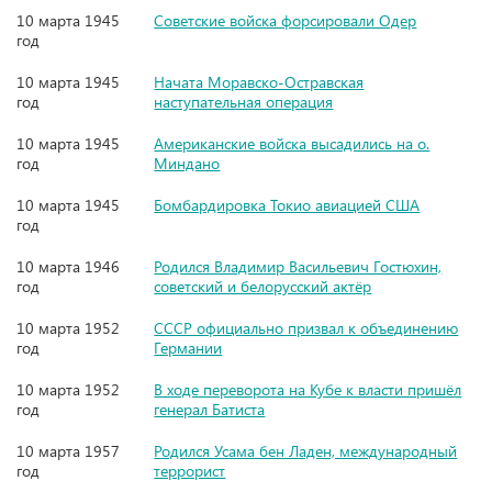
10 марта 1945
Советские войска форсировали Одер
год
10 марта 1945
Начата Моравско-Остравская
год
наступательная операция
10 марта 1945
Американские войска высадились на о.
год
Миндано
10 марта 1945
Бомбардировка Токио авиацией США
год
10 марта 1946
Родился Владимир Васильевич Гостюхин,
год
советский и белорусский актёр
10 марта 1952
СССР официально призвал к объединению
год
Германии
10 марта 1952
В ходе переворота на Кубе к власти пришёл
год
генерал Батиста
10 марта 1957
Родился Усама бен Ладен, международный
год
террорист