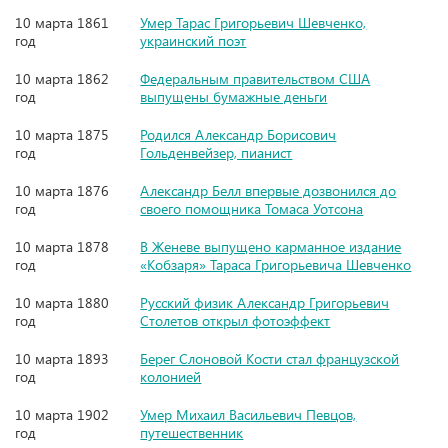
10 марта 1861
Умер Тарас Григорьевич Шевченко,
год
украинский поэт
10 марта 1862
Федеральным правительством США
год
выпущены бумажные деньги
10 марта 1875
Родился Александр Борисович
год
Гольденвейзер, пианист
10 марта 1876
Александр Белл впервые дозвонился до
год
своего помощника Томаса Уотсона
10 марта 1878
В Женеве выпущено карманное издание
год
«Кобзаря» Тараса Григорьевича Шевченко
10 марта 1880
Русский физик Александр Григорьевич
год
Столетов открыл фотоэффект
10 марта 1893
Берег Слоновой Кости стал французской
год
колонией
10 марта 1902
Умер Михаил Васильевич Певцов,
год
путешественник