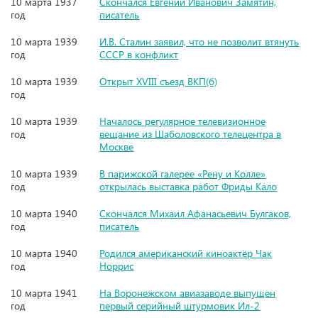
10 марта 1937
Скончался Евгений Иванович Замятин,
год
писатель
10 марта 1939
И.В. Сталин заявил, что не позволит втянуть
год
СССР в конфликт
10 марта 1939
Открыт XVIII съезд ВКП(б)
год
10 марта 1939
Началось регулярное телевизионное
год
вещание из Шаболовского телецентра в
Москве
10 марта 1939
В парижской галерее «Рену и Колле»
год
открылась выставка работ Фриды Кало
10 марта 1940
Скончался Михаил Афанасьевич Булгаков,
год
писатель
10 марта 1940
Родился американский киноактёр Чак
год
Норрис
10 марта 1941
На Воронежском авиазаводе выпущен
год
первый серийный штурмовик Ил-2