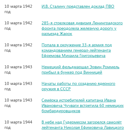
10 марта 1942
И.В. Сталину представлен доклад ПВО
год
10 марта 1942
285-я стрелковая дивизия Ленинградского
год
фронта преодолела железную дорогу у
разъезда Жарок
10 марта 1942
Попала в окружение 33-я армия под
год
командованием генерал-лейтенанта
Ефремова Михаила Григорьевича
10 марта 1943
Немецкий фельдмаршал Эрвин Роммель
год
прибыл в бункер под Винницей
10 марта 1943
Начаты работы по созданию ядерного
год
оружия в СССР
10 марта 1943
Семёрка истребителей капитана Ивана
год
Ивановича Чучваги встретила 60 немецких
бомбардировщиков
10 марта 1944
В небе над Гудермесом загорелся самолёт
год
лейтенанта Николая Ефимовича Лавицкого