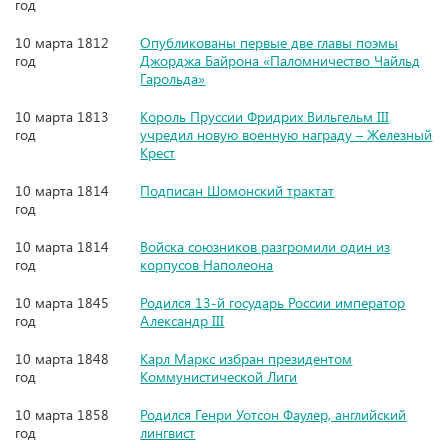
год
10 марта 1812
Опубликованы первые две главы поэмы
год
Джорджа Байрона «Паломничество Чайльд
Гарольда»
10 марта 1813
Король Пруссии Фридрих Вильгельм III
год
учредил новую военную награду – Железный
Крест
10 марта 1814
Подписан Шомонский трактат
год
10 марта 1814
Войска союзников разгромили один из
год
корпусов Наполеона
10 марта 1845
Родился 13-й государь России император
год
Александр III
10 марта 1848
Карл Маркс избран президентом
год
Коммунистической Лиги
10 марта 1858
Родился Генри Уотсон Фаулер, английский
год
лингвист