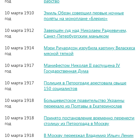
год
рабство
10 марта 1910
Эмиль Обрэн совершил первые ночные
год
полёты на моноплане «Блерио»
10 марта 1912
Завершён суд над Николаем Радкевичем,
год
Санкт-Петербургским маньяком
10 марта 1914
Мэри Ричардсон изрубила картину Веласкеса
год
мясной тяпкой
10 марта 1917
Манифестом Николая II распущена IV
год
Государственная Дума
10 марта 1917
Полиция в Петрограде арестовала свыше
год
150 социалистов
10 марта 1918
Большевистское правительство Украины
год
переехало из Полтавы в Екатеринослав
10 марта 1918
Принято постановление временно перенести
год
столицу из Петрограда в Москву
10 марта 1918
В Москву переезжал Владимир Ильич Ленин