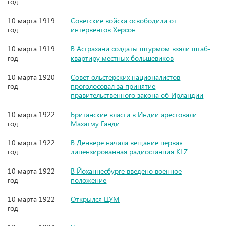
год
10 марта 1919
Советские войска освободили от
год
интервентов Херсон
10 марта 1919
В Астрахани солдаты штурмом взяли штаб-
год
квартиру местных большевиков
10 марта 1920
Совет ольстерских националистов
год
проголосовал за принятие
правительственного закона об Ирландии
10 марта 1922
Британские власти в Индии арестовали
год
Махатму Ганди
10 марта 1922
В Денвере начала вещание первая
год
лицензированная радиостанция KLZ
10 марта 1922
В Йоханнесбурге введено военное
год
положение
10 марта 1922
Открылся ЦУМ
год