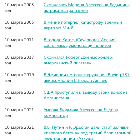
10 марта 2003
Скончалась Марина Алексеевна Ладынина,
год
актриса театра и кино
10 марта 2005
В Чечне потерпел катастрофу военный
год
вертолёт Ми-8
10 марта 2011
В городе Катиф (Саудовская Аравия)
год
состоялась демонстрация шиитов
10 марта 2017
Скончался Роберт Джеймс Уоллер,
год
американский писатель
10 марта 2019
В Эфиопии потерпел крушение Boeing 737
год
авиакомпании Ethiopian Airlines
10 марта 2020
США приступили к выводу своих войск из
год
Афганистана
10 марта 2021
Умерла Людмила Алексеевна Лядова,
год
композитор
10 марта 2021
В.В. Путин и Р. Эрдоган дали старт заливке
год
«первого бетона» под третий блок атомной
электростанции «Аккую»