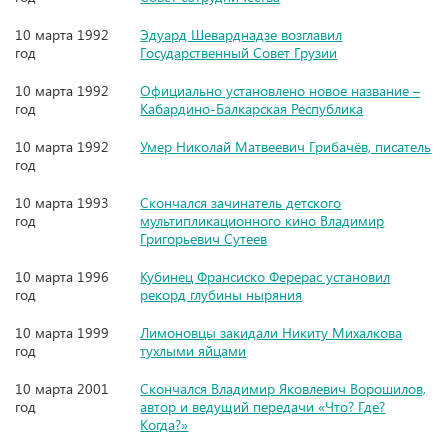
10 марта 1992
Эдуард Шеварднадзе возглавил
год
Государственный Совет Грузии
10 марта 1992
Официально установлено новое название –
год
Кабардино-Балкарская Республика
10 марта 1992
Умер Николай Матвеевич Грибачёв, писатель
год
10 марта 1993
Скончался зачинатель детского
год
мультипликационного кино Владимир
Григорьевич Сутеев
10 марта 1996
Кубинец Франсиско Ферерас установил
год
рекорд глубины ныряния
10 марта 1999
Лимоновцы закидали Никиту Михалкова
год
тухлыми яйцами
10 марта 2001
Скончался Владимир Яковлевич Ворошилов,
год
автор и ведущий передачи «Что? Где?
Когда?»