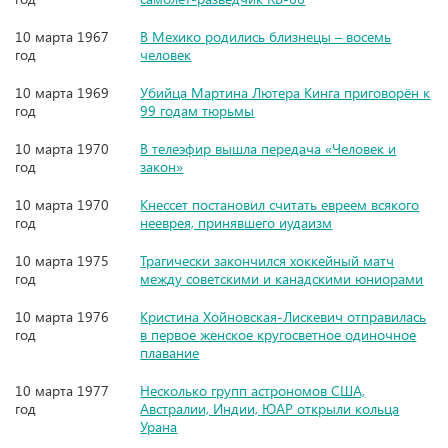
10 марта 1967
В Мехико родились близнецы – восемь
год
человек
10 марта 1969
Убийца Мартина Лютера Кинга приговорён к
год
99 годам тюрьмы
10 марта 1970
В телеэфир вышла передача «Человек и
год
закон»
10 марта 1970
Кнессет постановил считать евреем всякого
год
нееврея, принявшего иудаизм
10 марта 1975
Трагически закончился хоккейный матч
год
между советскими и канадскими юниорами
10 марта 1976
Кристина Хойновская-Лискевич отправилась
год
в первое женское кругосветное одиночное
плавание
10 марта 1977
Несколько групп астрономов США,
год
Австралии, Индии, ЮАР открыли кольца
Урана