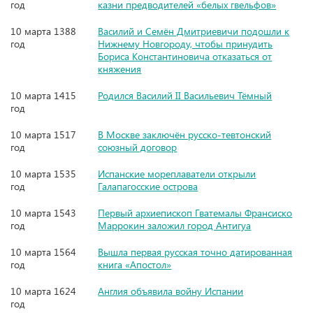
год
казни предводителей «белых гвельфов»
10 марта 1388
Василий и Семён Дмитриевичи подошли к
год
Нижнему Новгороду, чтобы принудить
Бориса Константиновича отказаться от
княжения
10 марта 1415
Родился Василий II Васильевич Тёмный
год
10 марта 1517
В Москве заключён русско-тевтонский
год
союзный договор
10 марта 1535
Испанские мореплаватели открыли
год
Галапагосские острова
10 марта 1543
Первый архиепископ Гватемалы Франсиско
год
Маррокин заложил город Антигуа
10 марта 1564
Вышла первая русская точно датированная
год
книга «Апостол»
10 марта 1624
Англия объявила войну Испании
год