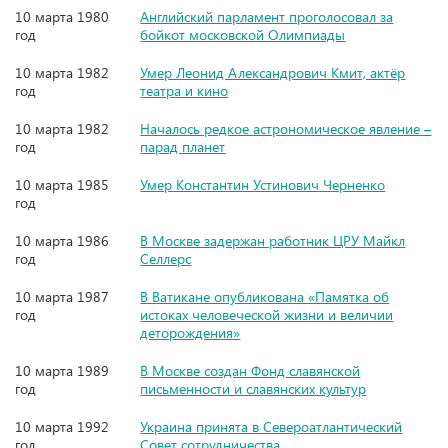
10 марта 1980
Английский парламент проголосовал за
год
бойкот московской Олимпиады
10 марта 1982
Умер Леонид Александрович Кмит, актёр
год
театра и кино
10 марта 1982
Началось редкое астрономическое явление –
год
парад планет
10 марта 1985
Умер Константин Устинович Черненко
год
10 марта 1986
В Москве задержан работник ЦРУ Майкл
год
Селлерс
10 марта 1987
В Ватикане опубликована «Памятка об
год
истоках человеческой жизни и величии
деторождения»
10 марта 1989
В Москве создан Фонд славянской
год
письменности и славянских культур
10 марта 1992
Украина принята в Североатлантический
год
Совет сотрудничества