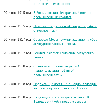
ответственным за спорт
20 июня 1915 год
В России создан Центральный военно-
промышленный комитет
20 июня 1915 год
Николай II издал указ «О мерах борьбы с
опиекурением»
20 июня 1917 год
Сомерсет Моэм получил задание на сбор
агентурных данных в России
20 июня 1917 год
Родился Алексей Ефимович Мазуренко,
лётчик
20 июня 1918 год
Совнарком принял декрет «О
национализации нефтяной
промышленности»
20 июня 1918 год
Подписан Декрет СНК о национализации
нефтяной промышленности России
20 июня 1918 год
Выдающийся агитатор-большевик В.
Володарский убит правым эсером