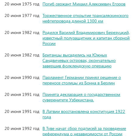
20 июня 1975 год
Погиб сержант Михаил Алексеевич Егоров
20 июня 1977 год
Торжественное открытие трансаляскинского
нефтепровода длиной 1300 км
20 июня 1982 год
Родился Василий Владимирович Березуцкий,
известный полузащитник и капитан сборной
России
20 июня 1982 год
Британцы высадились на Южных
Сандвичевых островах, окончательно
завершив фолклендскую операцию
20 июня 1990 год
Парламент Германии принял решение о
переносе столицы из Бонна в Берлин
20 июня 1991 год
Принята декларация о государственном
суверенитете Узбекистана.
20 июня 1991 год
В Латвии восстановлена конституция 1922
года
20 июня 1992 год
В Туве начат сбор подписей за проведение
референдума о независимости от России