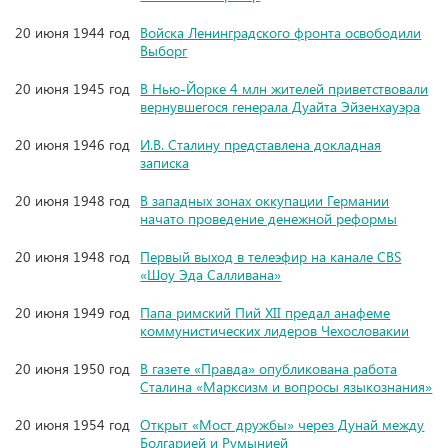
20 июня 1944 год
Войска Ленинградского фронта освободили
Выборг
20 июня 1945 год
В Нью-Йорке 4 млн жителей приветствовали
вернувшегося генерала Дуайта Эйзенхауэра
20 июня 1946 год
И.В. Сталину представлена докладная
записка
20 июня 1948 год
В западных зонах оккупации Германии
начато проведение денежной реформы
20 июня 1948 год
Первый выход в телеэфир на канале CBS
«Шоу Эда Салливана»
20 июня 1949 год
Папа римский Пий XII предал анафеме
коммунистических лидеров Чехословакии
20 июня 1950 год
В газете «Правда» опубликована работа
Сталина «Марксизм и вопросы языкознания»
20 июня 1954 год
Открыт «Мост дружбы» через Дунай между
Болгарией и Румынией