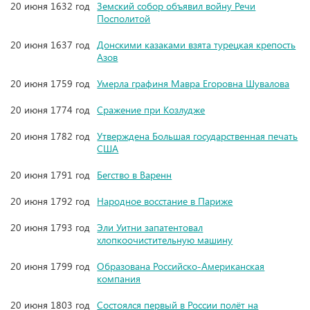
20 июня 1632 год
Земский собор объявил войну Речи
Посполитой
20 июня 1637 год
Донскими казаками взята турецкая крепость
Азов
20 июня 1759 год
Умерла графиня Мавра Егоровна Шувалова
20 июня 1774 год
Сражение при Козлудже
20 июня 1782 год
Утверждена Большая государственная печать
США
20 июня 1791 год
Бегство в Варенн
20 июня 1792 год
Народное восстание в Париже
20 июня 1793 год
Эли Уитни запатентовал
хлопкоочистительную машину
20 июня 1799 год
Образована Российско-Американская
компания
20 июня 1803 год
Состоялся первый в России полёт на