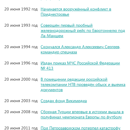
20 июня 1992 год
Начинается вооружённый конфликт в
Приднестровье
20 июня 1993 год
Совершён первый пробный
железнодорожный рейс по Евротоннелю под
Ла-Маншем
20 июня 1994 год
Скончался Александр Алексеевич Сергеев,
командир спецназа
20 июня 1996 год
Издан приказ МЧС Российской Федерации
№ 413
20 июня 2000 год
В помещении редакции российской
телекомпании НТВ проведён обыск и выемка
документов
20 июня 2003 год
Создан фонд Викимедиа
20 июня 2008 год
Сборная Турции впервые в истории вышла в
полуфинал чемпионата Европы по футболу
20 июня 2011 год
Под Петрозаводском потерпел катастрофу