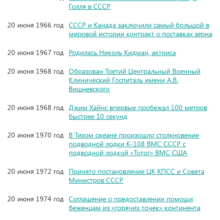
Голля в СССР
20 июня 1966 год
СССР и Канада заключили самый большой в
мировой истории контракт о поставках зерна
20 июня 1967 год
Родилась Николь Кидман, актриса
20 июня 1968 год
Образован Третий Центральный Военный
Клинический Госпиталь имени А.В.
Вишневского
20 июня 1968 год
Джим Хайнс впервые пробежал 100 метров
быстрее 10 секунд
20 июня 1970 год
В Тихом океане произошло столкновение
подводной лодки К-108 ВМС СССР с
подводной лодкой «Тотог» ВМС США
20 июня 1972 год
Принято постановление ЦК КПСС и Совета
Министров СССР
20 июня 1974 год
Соглашение о предоставлении помощи
беженцам из «горячих точек» континента