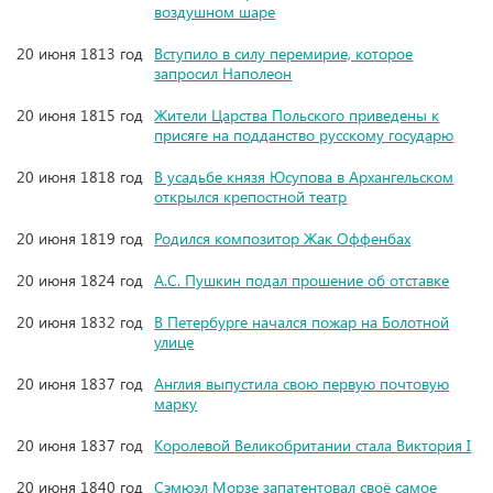
воздушном шаре
20 июня 1813 год
Вступило в силу перемирие, которое
запросил Наполеон
20 июня 1815 год
Жители Царства Польского приведены к
присяге на подданство русскому государю
20 июня 1818 год
В усадьбе князя Юсупова в Архангельском
открылся крепостной театр
20 июня 1819 год
Родился композитор Жак Оффенбах
20 июня 1824 год
А.С. Пушкин подал прошение об отставке
20 июня 1832 год
В Петербурге начался пожар на Болотной
улице
20 июня 1837 год
Англия выпустила свою первую почтовую
марку
20 июня 1837 год
Королевой Великобритании стала Виктория I
20 июня 1840 год
Сэмюэл Морзе запатентовал своё самое