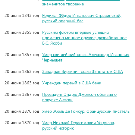
знаменитое творение
20 июня 1843 год
Родился Фёдор Игнатьевич Стравинский,
русский оперный бас
20 июня 1855 год
Русским флотом впервые успешно
применено минное оружие, разработанное
Б.С. Якоби
20 июня 1857 год
Умер светлейший князь Александр Иванович
Чернышёв
20 июня 1863 год
Западная Виргиния стала 35 штатом США
20 июня 1863 год
Учреждён первый в США банк
20 июня 1867 год
Президент Эндрю Джонсон объявил о
покупке Аляски
20 июня 1870 год
Умер Жюль де Гонкур, французский писатель
20 июня 1870 год
Умер Николай Герасимович Устрялов,
русский историк