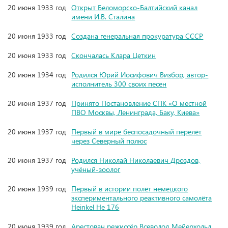
20 июня 1933 год
Открыт Беломорско-Балтийский канал
имени И.В. Сталина
20 июня 1933 год
Создана генеральная прокуратура СССР
20 июня 1933 год
Скончалась Клара Цеткин
20 июня 1934 год
Родился Юрий Иосифович Визбор, автор-
исполнитель 300 своих песен
20 июня 1937 год
Принято Постановление СПК «О местной
ПВО Москвы, Ленинграда, Баку, Киева»
20 июня 1937 год
Первый в мире беспосадочный перелёт
через Северный полюс
20 июня 1937 год
Родился Николай Николаевич Дроздов,
учёный-зоолог
20 июня 1939 год
Первый в истории полёт немецкого
экспериментального реактивного самолёта
Heinkel He 176
20 июня 1939 год
Арестован режиссёр Всеволод Мейерхольд