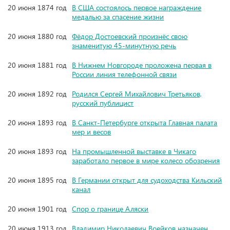
20 июня 1874 год
В США состоялось первое награждение
медалью за спасение жизни
20 июня 1880 год
Фёдор Достоевский произнёс свою
знаменитую 45-минутную речь
20 июня 1881 год
В Нижнем Новгороде проложена первая в
России линия телефонной связи
20 июня 1892 год
Родился Сергей Михайлович Третьяков,
русский публицист
20 июня 1893 год
В Санкт-Петербурге открыта Главная палата
мер и весов
20 июня 1893 год
На промышленной выставке в Чикаго
заработало первое в мире колесо обозрения
20 июня 1895 год
В Германии открыт для судоходства Кильский
канал
20 июня 1901 год
Спор о границе Аляски
20 июня 1913 год
Владимир Николаевич Воейков назначен