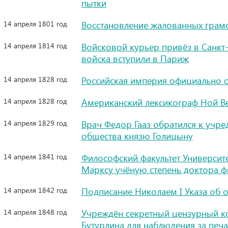
пытки
14 апреля 1801 год
Восстановление жалованных грамо
14 апреля 1814 год
Войсковой курьер привёз в Санкт
войска вступили в Париж
14 апреля 1828 год
Российская империя официально 
14 апреля 1828 год
Американский лексикограф Ной Ве
14 апреля 1829 год
Врач Федор Гааз обратился к учр
общества князю Голицыну
14 апреля 1841 год
Философский факультет Университ
Марксу учёную степень доктора 
14 апреля 1842 год
Подписание Николаем I Указа об 
14 апреля 1848 год
Учреждён секретный цензурный ко
Бутурлина для наблюдения за печ