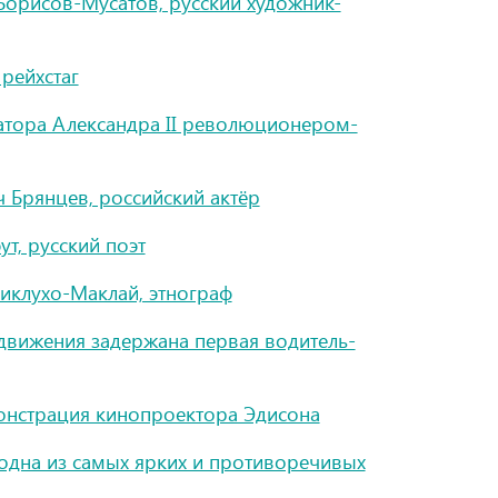
орисов-Мусатов, русский художник-
рейхстаг
атора Александра II революционером-
 Брянцев, российский актёр
т, русский поэт
иклухо-Маклай, этнограф
движения задержана первая водитель-
онстрация кинопроектора Эдисона
одна из самых ярких и противоречивых