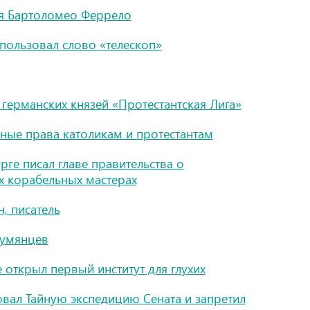
ия Бартоломео Феррело
пользовал слово «телескоп»
германских князей «Протестантская Лига»
вные права католикам и протестантам
рге писал главе правительства о
х корабельных мастерах
, писатель
Румянцев
 открыл первый институт для глухих
вал Тайную экспедицию Сената и запретил