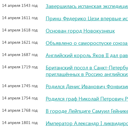
14 апреля 1543 год
Завершилась испанская экспедиц
14 апреля 1611 год
Принц Федерико Цези впервые ис
14 апреля 1618 год
Основан город Новокузнецк
14 апреля 1621 год
Объявлено о самороспуске союза 
14 апреля 1687 год
Английский король Яков II дал ра
14 апреля 1719 год
Британский посол в Санкт-Петербу
приглашённых в Россию английски
14 апреля 1745 год
Родился Денис Иванович Фонвизин
14 апреля 1754 год
Родился граф Николай Петрович 
14 апреля 1768 год
В городе Лейпциге Самуил Гейнике
14 апреля 1801 год
Император Александр I ликвидиро