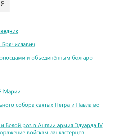
ИЯ
оведник
в Брячиславич
тоносцами и объединённым болгаро-
ой Марии
ного собора святых Петра и Павла во
и Белой роз в Англии армия Эдуарда IV
поражение войскам ланкастерцев