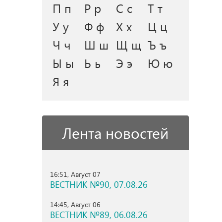
П п
Р р
С с
Т т
У у
Ф ф
Х х
Ц ц
Ч ч
Ш ш
Щ щ
Ъ ъ
Ы ы
Ь ь
Э э
Ю ю
Я я
Лента новостей
16:51, Август 07
ВЕСТНИК №90, 07.08.26
14:45, Август 06
ВЕСТНИК №89, 06.08.26