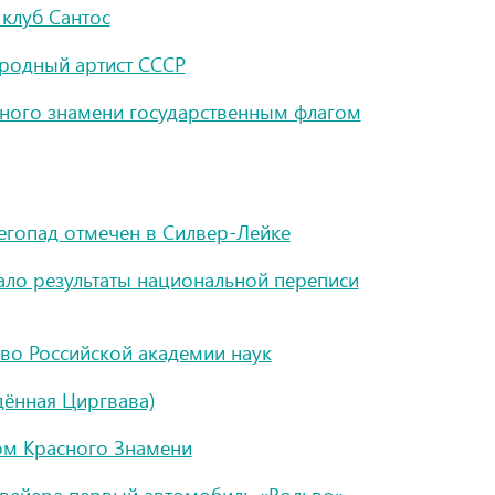
клуб Сантос
ародный артист СССР
сного знамени государственным флагом
гопад отмечен в Силвер-Лейке
ло результаты национальной переписи
тво Российской академии наук
дённая Циргвава)
ом Красного Знамени