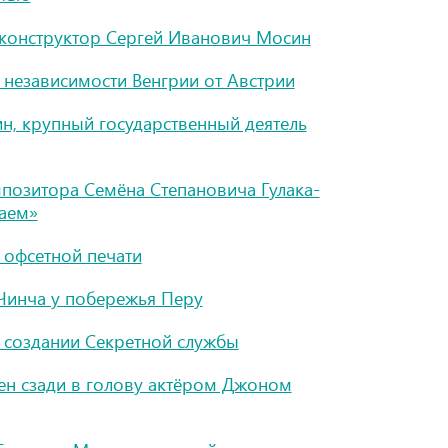
конструктор Сергей Иванович Мосин
 независимости Венгрии от Австрии
н, крупный государственный деятель
позитора Семёна Степановича Гулака-
аем»
 офсетной печати
 Чинча у побережья Перу
 создании Секретной службы
ен сзади в голову актёром Джоном