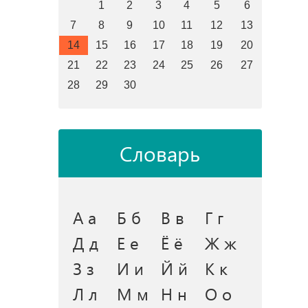
1
2
3
4
5
6
7
8
9
10
11
12
13
14
15
16
17
18
19
20
21
22
23
24
25
26
27
28
29
30
Словарь
А а
Б б
В в
Г г
Д д
Е е
Ё ё
Ж ж
З з
И и
Й й
К к
Л л
М м
Н н
О о