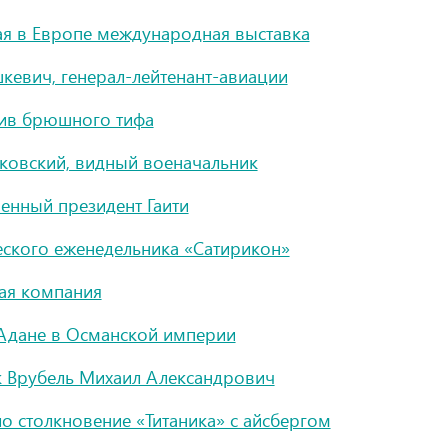
ая в Европе международная выставка
евич, генерал-лейтенант-авиации
тив брюшного тифа
ковский, видный военачальник
енный президент Гаити
ского еженедельника «Сатирикон»
ая компания
 Адане в Османской империи
 Врубель Михаил Александрович
о столкновение «Титаника» с айсбергом