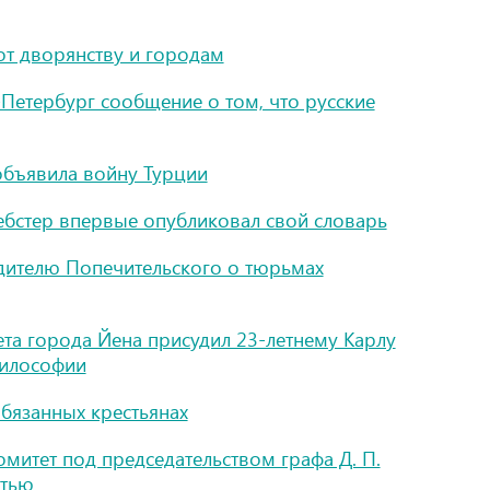
т дворянству и городам
-Петербург сообщение о том, что русские
объявила войну Турции
бстер впервые опубликовал свой словарь
едителю Попечительского о тюрьмах
ета города Йена присудил 23-летнему Карлу
философии
обязанных крестьянах
митет под председательством графа Д. П.
атью