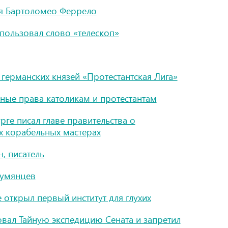
ия Бартоломео Феррело
пользовал слово «телескоп»
германских князей «Протестантская Лига»
вные права католикам и протестантам
рге писал главе правительства о
х корабельных мастерах
, писатель
Румянцев
 открыл первый институт для глухих
вал Тайную экспедицию Сената и запретил