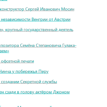
конструктор Сергей Иванович Мосин
 независимости Венгрии от Австрии
н, крупный государственный деятель
позитора Семёна Степановича Гулака-
аем»
 офсетной печати
 Чинча у побережья Перу
 создании Секретной службы
ен сзади в голову актёром Джоном