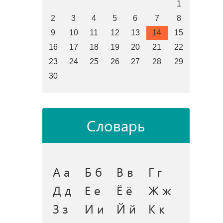
1
2
3
4
5
6
7
8
9
10
11
12
13
14
15
16
17
18
19
20
21
22
23
24
25
26
27
28
29
30
Словарь
А а
Б б
В в
Г г
Д д
Е е
Ё ё
Ж ж
З з
И и
Й й
К к