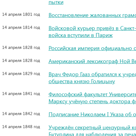
пытки
14 апреля 1801 год
Восстановление жалованных грамо
14 апреля 1814 год
Войсковой курьер привёз в Санкт
войска вступили в Париж
14 апреля 1828 год
Российская империя официально 
14 апреля 1828 год
Американский лексикограф Ной Ве
14 апреля 1829 год
Врач Федор Гааз обратился к учр
общества князю Голицыну
14 апреля 1841 год
Философский факультет Университ
Марксу учёную степень доктора 
14 апреля 1842 год
Подписание Николаем I Указа об 
14 апреля 1848 год
Учреждён секретный цензурный ко
Бутурлина для наблюдения за печ