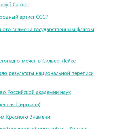
клуб Сантос
ародный артист СССР
сного знамени государственным флагом
гопад отмечен в Силвер-Лейке
ло результаты национальной переписи
тво Российской академии наук
дённая Циргвава)
ом Красного Знамени