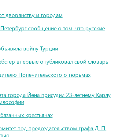
т дворянству и городам
-Петербург сообщение о том, что русские
объявила войну Турции
бстер впервые опубликовал свой словарь
едителю Попечительского о тюрьмах
ета города Йена присудил 23-летнему Карлу
философии
обязанных крестьянах
митет под председательством графа Д. П.
атью