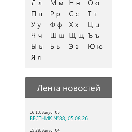
Л л
М м
Н н
О о
П п
Р р
С с
Т т
У у
Ф ф
Х х
Ц ц
Ч ч
Ш ш
Щ щ
Ъ ъ
Ы ы
Ь ь
Э э
Ю ю
Я я
Лента новостей
16:13, Август 05
ВЕСТНИК №88, 05.08.26
15:28, Август 04