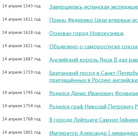
14 апреля 1543 год
Завершилась испанская экспедиц
14 апреля 1611 год
Принц Федерико Цези впервые ис
14 апреля 1618 год
Основан город Новокузнецк
14 апреля 1621 год
Объявлено о самороспуске союза 
14 апреля 1687 год
Английский король Яков II дал ра
14 апреля 1719 год
Британский посол в Санкт-Петербу
приглашённых в Россию английски
14 апреля 1745 год
Родился Денис Иванович Фонвизин
14 апреля 1754 год
Родился граф Николай Петрович 
14 апреля 1768 год
В городе Лейпциге Самуил Гейнике
14 апреля 1801 год
Император Александр I ликвидиро