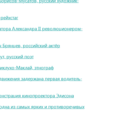
орисов-Мусатов, русский художник-
рейхстаг
атора Александра II революционером-
 Брянцев, российский актёр
т, русский поэт
иклухо-Маклай, этнограф
движения задержана первая водитель-
онстрация кинопроектора Эдисона
одна из самых ярких и противоречивых