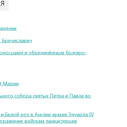
ИЯ
оведник
в Брячиславич
тоносцами и объединённым болгаро-
ой Марии
ного собора святых Петра и Павла во
и Белой роз в Англии армия Эдуарда IV
поражение войскам ланкастерцев