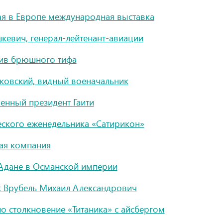
ая в Европе международная выставка
евич, генерал-лейтенант-авиации
тив брюшного тифа
ковский, видный военачальник
енный президент Гаити
ского еженедельника «Сатирикон»
ая компания
 Адане в Османской империи
 Врубель Михаил Александрович
о столкновение «Титаника» с айсбергом