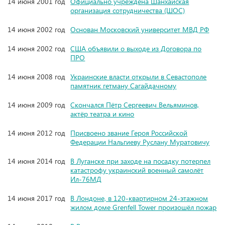
14 июня 2001 год
Официально учреждена Шанхайская
организация сотрудничества (ШОС)
14 июня 2002 год
Основан Московский университет МВД РФ
14 июня 2002 год
США объявили о выходе из Договора по
ПРО
14 июня 2008 год
Украинские власти открыли в Севастополе
памятник гетману Сагайдачному
14 июня 2009 год
Скончался Пётр Сергеевич Вельяминов,
актёр театра и кино
14 июня 2012 год
Присвоено звание Героя Российской
Федерации Нальгиеву Руслану Муратовичу
14 июня 2014 год
В Луганске при заходе на посадку потерпел
катастрофу украинский военный самолёт
Ил-76МД
14 июня 2017 год
В Лондоне, в 120-квартирном 24-этажном
жилом доме Grenfell Tower произошёл пожар