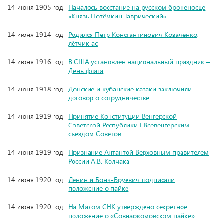
14 июня 1905 год
Началось восстание на русском броненосце
«Князь Потёмкин Таврический»
14 июня 1914 год
Родился Пётр Константинович Козаченко,
лётчик-ас
14 июня 1916 год
В США установлен национальный праздник –
День флага
14 июня 1918 год
Донские и кубанские казаки заключили
договор о сотрудничестве
14 июня 1919 год
Принятие Конституции Венгерской
Советской Республики I Всевенгерским
съездом Советов
14 июня 1919 год
Признание Антантой Верховным правителем
России А.В. Колчака
14 июня 1920 год
Ленин и Бонч-Бруевич подписали
положение о пайке
14 июня 1920 год
На Малом СНК утверждено секретное
положение о «Совнаркомовском пайке»