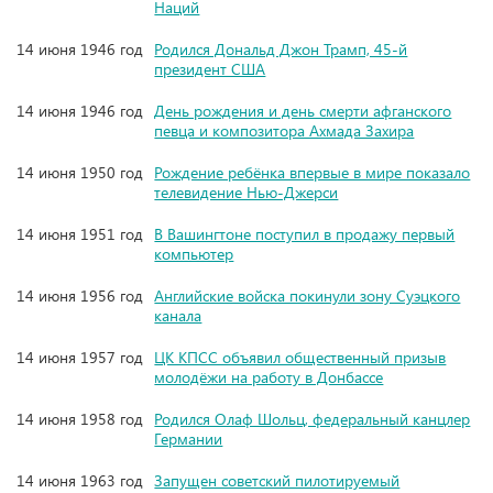
Наций
14 июня 1946 год
Родился Дональд Джон Трамп, 45-й
президент США
14 июня 1946 год
День рождения и день смерти афганского
певца и композитора Ахмада Захира
14 июня 1950 год
Рождение ребёнка впервые в мире показало
телевидение Нью-Джерси
14 июня 1951 год
В Вашингтоне поступил в продажу первый
компьютер
14 июня 1956 год
Английские войска покинули зону Суэцкого
канала
14 июня 1957 год
ЦК КПСС объявил общественный призыв
молодёжи на работу в Донбассе
14 июня 1958 год
Родился Олаф Шольц, федеральный канцлер
Германии
14 июня 1963 год
Запущен советский пилотируемый