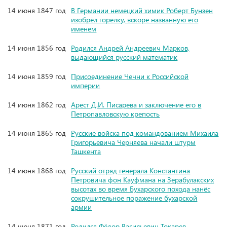
14 июня 1847 год
В Германии немецкий химик Роберт Бунзен
изобрёл горелку, вскоре названную его
именем
14 июня 1856 год
Родился Андрей Андреевич Марков,
выдающийся русский математик
14 июня 1859 год
Присоединение Чечни к Российской
империи
14 июня 1862 год
Арест Д.И. Писарева и заключение его в
Петропавловскую крепость
14 июня 1865 год
Русские войска под командованием Михаила
Григорьевича Черняева начали штурм
Ташкента
14 июня 1868 год
Русский отряд генерала Константина
Петровича фон Кауфмана на Зерабулакских
высотах во время Бухарского похода нанёс
сокрушительное поражение бухарской
армии
14 июня 1871 год
Родился Фёдор Васильевич Токарев,