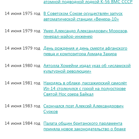
атомной подводной лодкой К-56 ВМС СССР
14 июня 1975 год
В Советском Союзе осуществлён запуск
автоматической станции «Венера-10»
14 июня 1979 год
Умер Александр Александрович Морозов,
генерал-майор-инженер
14 июня 1979 год
День рождения и день смерти афганского
певца и композитора Ахмада Захира
14 июня 1980 год
Аятолла Хомейни издал указ об «исламской
культурной революции»
14 июня 1981 год
Находясь в облаке, пассажирский самолёт
Ил-14 столкнулся с горой на полуострове
Святой Нос озера Байкал
14 июня 1983 год
Скончался поэт Алексей Александрович
Сурков
14 июня 1984 год
Палата общин британского парламента
приняла новое законодательство о браке