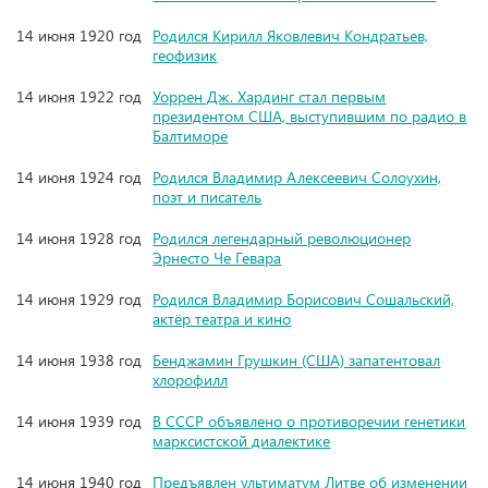
14 июня 1920 год
Родился Кирилл Яковлевич Кондратьев,
геофизик
14 июня 1922 год
Уоррен Дж. Хардинг стал первым
президентом США, выступившим по радио в
Балтиморе
14 июня 1924 год
Родился Владимир Алексеевич Солоухин,
поэт и писатель
14 июня 1928 год
Родился легендарный революционер
Эрнесто Че Гевара
14 июня 1929 год
Родился Владимир Борисович Сошальский,
актёр театра и кино
14 июня 1938 год
Бенджамин Грушкин (США) запатентовал
хлорофилл
14 июня 1939 год
В СССР объявлено о противоречии генетики
марксистской диалектике
14 июня 1940 год
Предъявлен ультиматум Литве об изменении