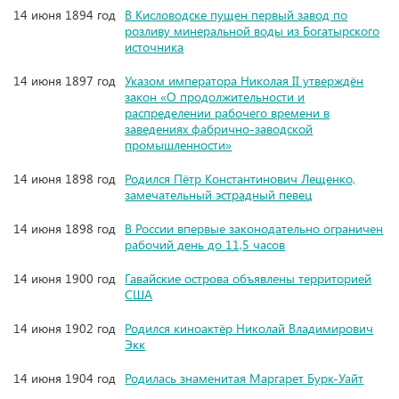
14 июня 1894 год
В Кисловодске пущен первый завод по
розливу минеральной воды из Богатырского
источника
14 июня 1897 год
Указом императора Николая II утверждён
закон «О продолжительности и
распределении рабочего времени в
заведениях фабрично-заводской
промышленности»
14 июня 1898 год
Родился Пётр Константинович Лещенко,
замечательный эстрадный певец
14 июня 1898 год
В России впервые законодательно ограничен
рабочий день до 11,5 часов
14 июня 1900 год
Гавайские острова объявлены территорией
США
14 июня 1902 год
Родился киноактёр Николай Владимирович
Экк
14 июня 1904 год
Родилась знаменитая Маргарет Бурк-Уайт