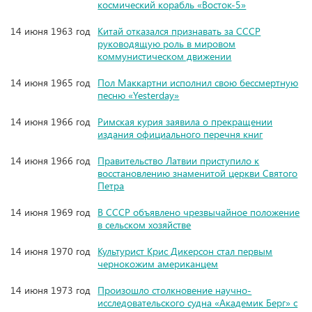
космический корабль «Восток-5»
14 июня 1963 год
Китай отказался признавать за СССР
руководящую роль в мировом
коммунистическом движении
14 июня 1965 год
Пол Маккартни исполнил свою бессмертную
песню «Yesterday»
14 июня 1966 год
Римская курия заявила о прекращении
издания официального перечня книг
14 июня 1966 год
Правительство Латвии приступило к
восстановлению знаменитой церкви Святого
Петра
14 июня 1969 год
В СССР объявлено чрезвычайное положение
в сельском хозяйстве
14 июня 1970 год
Культурист Крис Дикерсон стал первым
чернокожим американцем
14 июня 1973 год
Произошло столкновение научно-
исследовательского судна «Академик Берг» с