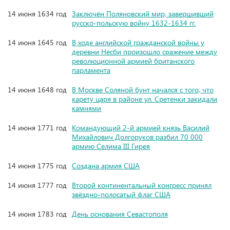
14 июня 1634 год
Заключён Поляновский мир, завершивший
русско-польскую войну 1632-1634 гг.
14 июня 1645 год
В ходе английской гражданской войны у
деревни Несби произошло сражение между
революционной армией британского
парламента
14 июня 1648 год
В Москве Соляной бунт начался с того, что
карету царя в районе ул. Сретенки закидали
камнями
14 июня 1771 год
Командующий 2-й армией князь Василий
Михайлович Долгоруков разбил 70 000
армию Селима III Гирея
14 июня 1775 год
Создана армия США
14 июня 1777 год
Второй континентальный конгресс принял
звёздно-полосатый флаг США
14 июня 1783 год
День основания Севастополя