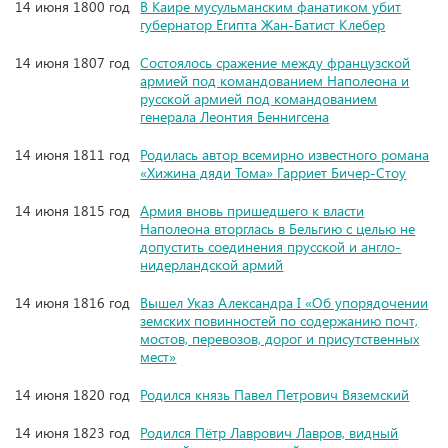
14 июня 1800 год
В Каире мусульманским фанатиком убит
губернатор Египта Жан-Батист Клебер
14 июня 1807 год
Состоялось сражение между французской
армией под командованием Наполеона и
русской армией под командованием
генерала Леонтия Беннигсена
14 июня 1811 год
Родилась автор всемирно известного романа
«Хижина дяди Тома» Гарриет Бичер-Стоу
14 июня 1815 год
Армия вновь пришедшего к власти
Наполеона вторглась в Бельгию с целью не
допустить соединения прусской и англо-
нидерландской армий
14 июня 1816 год
Вышел Указ Александра I «Об упорядочении
земских повинностей по содержанию почт,
мостов, перевозов, дорог и присутственных
мест»
14 июня 1820 год
Родился князь Павел Петрович Вяземский
14 июня 1823 год
Родился Пётр Лаврович Лавров, видный