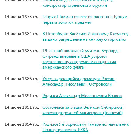
конструктор стрелкового оружия
14 июня 1873 год
Генрих Шлиман извлек из раскопа в Турции
первый золотой предмет
14 июня 1884 год
В Петербурге Василию Ивановичу Клочкову
выдано разрешение на книжную торговлю
14 июня 1885 год
19-летний школьный учитель Бернард
Сигранд впервые в США устроил
торжественную церемонию поднятия
американского флага
14 июня 1886 год
Умер выдающийся драматург России
Александр Николаевич Островский
14 июня 1891 год
Родился Александр Мелентьевич Волков
14 июня 1891 год
Состоялась закладка Великой Сибирской
железнодорожной магистрали (Транссиб)
14 июня 1894 год
Родился Ян Борисович Гамарник, начальник
Политуправления РККА