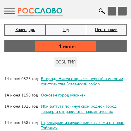
POC
СЛОВО
Календарь
Год
Персоналии
СОБЫТИЯ
14 июня 0325 год
В городе Никея открылся первый в истории
христианства Вселенский собор
14 июня 1158 год
Основан город Мюнхен
14 июня 1325 год
Ибн Баттута покинул свой родной город
Танжер и отправился в паломничество
14 июня 1587 год
Стрельцами и служилыми казаками основан
Тобольск