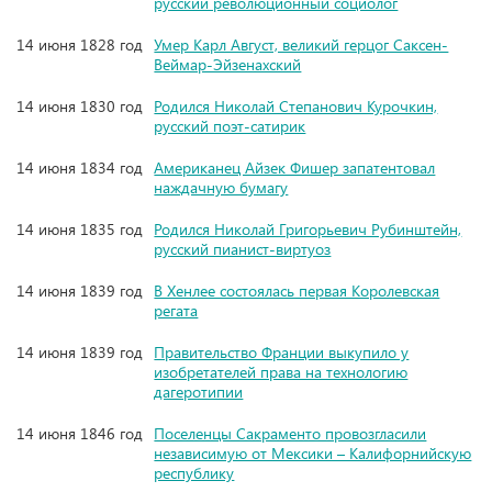
русский революционный социолог
14 июня 1828 год
Умер Карл Август, великий герцог Саксен-
Веймар-Эйзенахский
14 июня 1830 год
Родился Николай Степанович Курочкин,
русский поэт-сатирик
14 июня 1834 год
Американец Айзек Фишер запатентовал
наждачную бумагу
14 июня 1835 год
Родился Николай Григорьевич Рубинштейн,
русский пианист-виртуоз
14 июня 1839 год
В Хенлее состоялась первая Королевская
регата
14 июня 1839 год
Правительство Франции выкупило у
изобретателей права на технологию
дагеротипии
14 июня 1846 год
Поселенцы Сакраменто провозгласили
независимую от Мексики – Калифорнийскую
республику