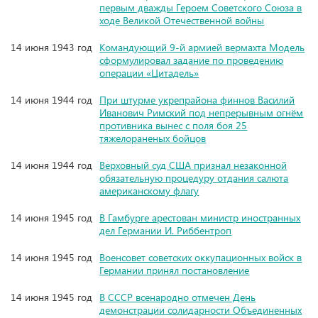
первым дважды Героем Советского Союза в
ходе Великой Отечественной войны
14 июня 1943 год
Командующий 9-й армией вермахта Модель
сформулировал задание по проведению
операции «Цитадель»
14 июня 1944 год
При штурме укрепрайона финнов Василий
Иванович Римский под непрерывным огнём
противника вынес с поля боя 25
тяжелораненых бойцов
14 июня 1944 год
Верховный суд США признал незаконной
обязательную процедуру отдания салюта
американскому флагу
14 июня 1945 год
В Гамбурге арестован министр иностранных
дел Германии И. Риббентроп
14 июня 1945 год
Военсовет советских оккупационных войск в
Германии принял постановление
14 июня 1945 год
В СССР всенародно отмечен День
демонстрации солидарности Объединенных