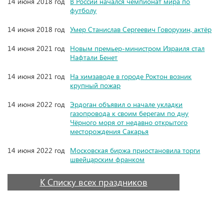
14 июня 2018 год
В России начался чемпионат мира по
футболу
14 июня 2018 год
Умер Станислав Сергеевич Говорухин, актёр
14 июня 2021 год
Новым премьер-министром Израиля стал
Нафтали Бенет
14 июня 2021 год
На химзаводе в городе Роктон возник
крупный пожар
14 июня 2022 год
Эрдоган объявил о начале укладки
газопровода к своим берегам по дну
Чёрного моря от недавно открытого
месторождения Сакарья
14 июня 2022 год
Московская биржа приостановила торги
швейцарским франком
К Списку всех праздников