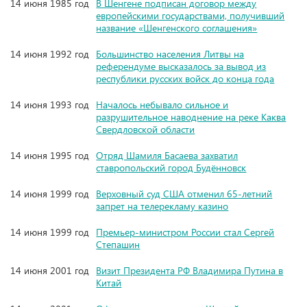
14 июня 1985 год
В Шенгене подписан договор между
европейскими государствами, получивший
название «Шенгенского соглашения»
14 июня 1992 год
Большинство населения Литвы на
референдуме высказалось за вывод из
республики русских войск до конца года
14 июня 1993 год
Началось небывало сильное и
разрушительное наводнение на реке Каква
Свердловской области
14 июня 1995 год
Отряд Шамиля Басаева захватил
ставропольский город Будённовск
14 июня 1999 год
Верховный суд США отменил 65-летний
запрет на телерекламу казино
14 июня 1999 год
Премьер-министром России стал Сергей
Степашин
14 июня 2001 год
Визит Президента РФ Владимира Путина в
Китай