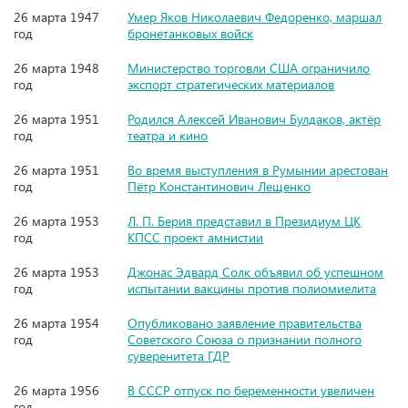
26 марта 1947
Умер Яков Николаевич Федоренко, маршал
год
бронетанковых войск
26 марта 1948
Министерство торговли США ограничило
год
экспорт стратегических материалов
26 марта 1951
Родился Алексей Иванович Булдаков, актёр
год
театра и кино
26 марта 1951
Во время выступления в Румынии арестован
год
Пётр Константинович Лещенко
26 марта 1953
Л. П. Берия представил в Президиум ЦК
год
КПСС проект амнистии
26 марта 1953
Джонас Эдвард Солк объявил об успешном
год
испытании вакцины против полиомиелита
26 марта 1954
Опубликовано заявление правительства
год
Советского Союза о признании полного
суверенитета ГДР
26 марта 1956
В СССР отпуск по беременности увеличен
год