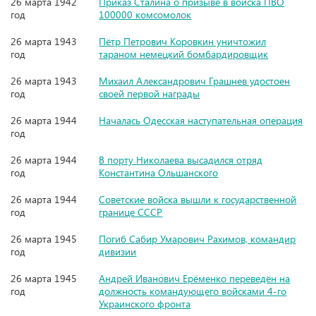
26 марта 1942
Приказ Сталина о призыве в войска ПВО
год
100000 комсомолок
26 марта 1943
Пётр Петрович Коровкин уничтожил
год
тараном немецкий бомбардировщик
26 марта 1943
Михаил Александрович Грашнев удостоен
год
своей первой награды
26 марта 1944
Началась Одесская наступательная операция
год
26 марта 1944
В порту Николаева высадился отряд
год
Константина Ольшанского
26 марта 1944
Советские войска вышли к государственной
год
границе СССР
26 марта 1945
Погиб Сабир Умарович Рахимов, командир
год
дивизии
26 марта 1945
Андрей Иванович Ерёменко переведён на
год
должность командующего войсками 4-го
Украинского фронта