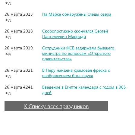
год
26 марта 2013
На Марсе обнаружены следы озера
год
26 марта 2018
Скоропостижно скончался Сергей
год
Пантелеевич Мавроди
26 марта 2019
Сотрудники ФСБ задержали бывшего
год
министра по вопросам «Открытого
правительства»
26 марта 2021
В Перу найдена храмовая фреска с
год
изображением бога-паука
26 марта 4241
Введение в Египте календаря с годом в 365
год
дней
К Списку всех праздников