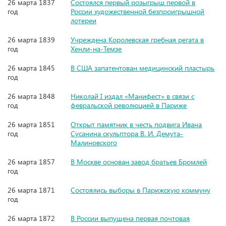
26 марта 1837
Состоялся первый розыгрыш первой в
год
России художественной безпроигрышной
лотереи
26 марта 1839
Учреждена Королевская гребная регата в
год
Хенли-на-Темзе
26 марта 1845
В США запатентован медицинский пластырь
год
26 марта 1848
Николай I издал «Манифест» в связи с
год
февральской революцией в Париже
26 марта 1851
Открыт памятник в честь подвига Ивана
год
Сусанина скульптора В. И. Демута-
Малиновского
26 марта 1857
В Москве основан завод братьев Бромлей
год
26 марта 1871
Состоялись выборы в Парижскую коммуну
год
26 марта 1872
В России выпущена первая почтовая