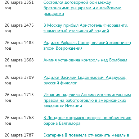
26 марта 1351
Состоялся договорной бой между
год
бретонскими рыцарями и английскими
рыцарями
26 марта 1475
В Москву прибыл Аристотель Фиораванти,
год
знаменитый итальянский зодчий
26 марта 1483
Родился Рафаэль Санти, великий живописец
год
эпохи Возрождения
26 марта 1668
Англия установила контроль над Бомбеем
год
26 марта 1709
Родился Василий Евдокимович Ададуров,
год
русский филолог
26 марта 1713
Испания наделила Англию исключительным
год
правом на работорговлю в американских
владениях Испании
26 марта 1768
В Лондоне открылся процесс по обвинению
год
барона Балтимора
26 марта 1787
Екатерина II повелела отчеканить медаль в