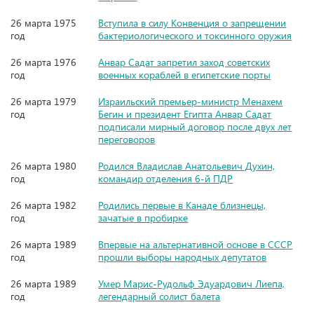
26 марта 1975
Вступила в силу Конвенция о запрещении
год
бактериологического и токсинного оружия
26 марта 1976
Анвар Садат запретил заход советских
год
военных кораблей в египетские порты
26 марта 1979
Израильский премьер-министр Менахем
год
Бегин и президент Египта Анвар Садат
подписали мирный договор после двух лет
переговоров
26 марта 1980
Родился Владислав Анатольевич Духин,
год
командир отделения 6-й ПДР
26 марта 1982
Родились первые в Канаде близнецы,
год
зачатые в пробирке
26 марта 1989
Впервые на альтернативной основе в СССР
год
прошли выборы народных депутатов
26 марта 1989
Умер Марис-Рудольф Эдуардович Лиепа,
год
легендарный солист балета