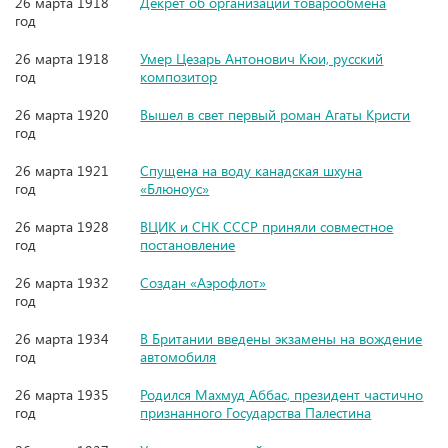
26 марта 1918
Декрет об организации товарообмена
год
26 марта 1918
Умер Цезарь Антонович Кюи, русский
год
композитор
26 марта 1920
Вышел в свет первый роман Агаты Кристи
год
26 марта 1921
Спущена на воду канадская шхуна
год
«Блюноус»
26 марта 1928
ВЦИК и СНК СССР приняли совместное
год
постановление
26 марта 1932
Создан «Аэрофлот»
год
26 марта 1934
В Британии введены экзамены на вождение
год
автомобиля
26 марта 1935
Родился Махмуд Аббас, президент частично
год
признанного Государства Палестина