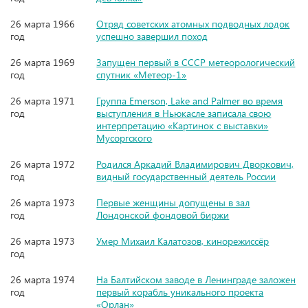
26 марта 1966
Отряд советских атомных подводных лодок
год
успешно завершил поход
26 марта 1969
Запущен первый в СССР метеорологический
год
спутник «Метеор-1»
26 марта 1971
Группа Emerson, Lake and Palmer во время
год
выступления в Ньюкасле записала свою
интерпретацию «Картинок с выставки»
Мусоргского
26 марта 1972
Родился Аркадий Владимирович Дворкович,
год
видный государственный деятель России
26 марта 1973
Первые женщины допущены в зал
год
Лондонской фондовой биржи
26 марта 1973
Умер Михаил Калатозов, кинорежиссёр
год
26 марта 1974
На Балтийском заводе в Ленинграде заложен
год
первый корабль уникального проекта
«Орлан»