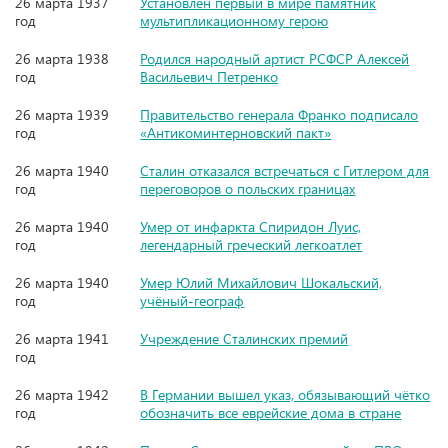
26 марта 1937
Установлен первый в мире памятник
год
мультипликационному герою
26 марта 1938
Родился народный артист РСФСР Алексей
год
Васильевич Петренко
26 марта 1939
Правительство генерала Франко подписало
год
«Антикоминтерновский пакт»
26 марта 1940
Сталин отказался встречаться с Гитлером для
год
переговоров о польских границах
26 марта 1940
Умер от инфаркта Спиридон Луис,
год
легендарный греческий легкоатлет
26 марта 1940
Умер Юлий Михайлович Шокальский,
год
учёный-географ
26 марта 1941
Учреждение Сталинских премий
год
26 марта 1942
В Германии вышел указ, обязывающий чётко
год
обозначить все еврейские дома в стране