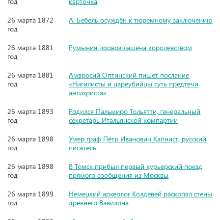
год
карточка
26 марта 1872
А. Бебель осуждён к тюремному заключению
год
26 марта 1881
Румыния провозглашена королевством
год
26 марта 1881
Амвросий Оптинский пишет послание
год
«Нигилисты и цареубийцы суть предтечи
антихриста»
26 марта 1893
Родился Пальмиро Тольятти, генеральный
год
секретарь Итальянской компартии
26 марта 1898
Умер граф Пётр Иванович Капнист, русский
год
писатель
26 марта 1898
В Томск прибыл первый курьерский поезд
год
прямого сообщения из Москвы
26 марта 1899
Немецкий археолог Колдевей раскопал стены
год
древнего Вавилона