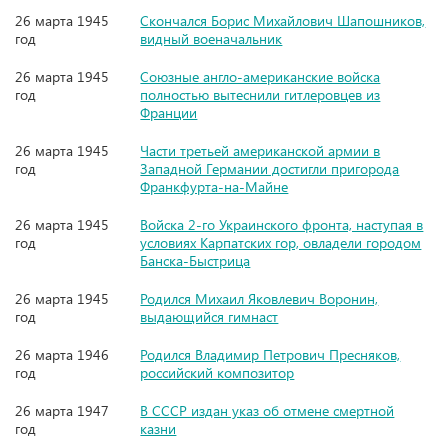
26 марта 1945
Скончался Борис Михайлович Шапошников,
год
видный военачальник
26 марта 1945
Союзные англо-американские войска
год
полностью вытеснили гитлеровцев из
Франции
26 марта 1945
Части третьей американской армии в
год
Западной Германии достигли пригорода
Франкфурта-на-Майне
26 марта 1945
Войска 2-го Украинского фронта, наступая в
год
условиях Карпатских гор, овладели городом
Банска-Быстрица
26 марта 1945
Родился Михаил Яковлевич Воронин,
год
выдающийся гимнаст
26 марта 1946
Родился Владимир Петрович Пресняков,
год
российский композитор
26 марта 1947
В СССР издан указ об отмене смертной
год
казни