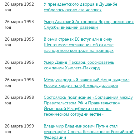
26 марта 1992
У президентского дворца в Душанбе
год
собралось около ста человек
26 марта 1993
Умер Анатолий Антонович Яцков, полковник
год
Службы внешней разведки
26 марта 1995
В семи странах ЕС вступили в силу
год
Шенгенские соглашения об отмене
паспортного контроля на границах
26 марта 1996
Умер Дэвид Паккард, сооснователь
год
компании Хьюлетт-Паккард
26 марта 1996
Международный валютный фонд выделил
год
России кредит на 6,9 млрд. долларов
26 марта 1998
Состоялось подписание «Соглашения между
год
Правительством РФ и Правительством
Йеменской Республики о военно-
техническом сотрудничестве»
26 марта 1999
Владимир Владимирович Путин стал
год
секретарём Совета безопасности Российской
Федерации