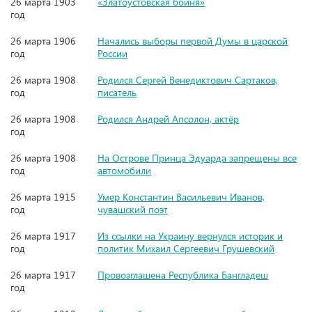
26 марта 1903
«Златоустовская бойня»
год
26 марта 1906
Начались выборы первой Думы в царской
год
России
26 марта 1908
Родился Сергей Венедиктович Сартаков,
год
писатель
26 марта 1908
Родился Андрей Апсолон, актёр
год
26 марта 1908
На Острове Принца Эдуарда запрещены все
год
автомобили
26 марта 1915
Умер Константин Васильевич Иванов,
год
чувашский поэт
26 марта 1917
Из ссылки на Украину вернулся историк и
год
политик Михаил Сергеевич Грушевский
26 марта 1917
Провозглашена Республика Бангладеш
год