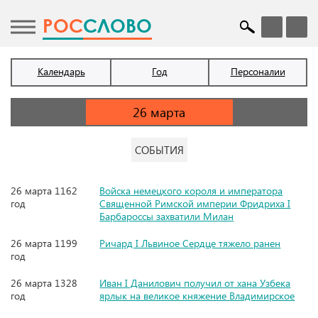
POC
СЛОВО
Календарь
Год
Персоналии
СОБЫТИЯ
26 марта 1162
Войска немецкого короля и императора
год
Священной Римской империи Фридриха I
Барбароссы захватили Милан
26 марта 1199
Ричард I Львиное Сердце тяжело ранен
год
26 марта 1328
Иван I Данилович получил от хана Узбека
год
ярлык на великое княжение Владимирское