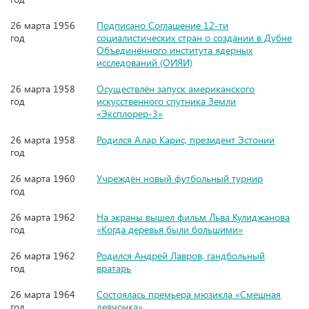
26 марта 1956
Подписано Соглашение 12-ти
год
социалистических стран о создании в Дубне
Объединённого института ядерных
исследований (ОИЯИ)
26 марта 1958
Осуществлён запуск американского
год
искусственного спутника Земли
«Эксплорер-3»
26 марта 1958
Родился Алар Карис, президент Эстонии
год
26 марта 1960
Учреждён новый футбольный турнир
год
26 марта 1962
На экраны вышел фильм Льва Кулиджанова
год
«Когда деревья были большими»
26 марта 1962
Родился Андрей Лавров, гандбольный
год
вратарь
26 марта 1964
Состоялась премьера мюзикла «Смешная
год
девчонка»