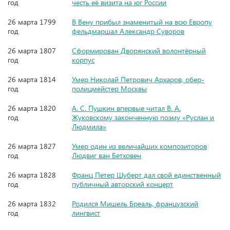
год
честь её визита на юг России
26 марта 1799
В Вену прибыл знаменитый на всю Европу
год
фельдмаршал Александр Суворов
26 марта 1807
Сформирован Дворянский волонтёрный
год
корпус
26 марта 1814
Умер Николай Петрович Архаров, обер-
год
полицмейстер Москвы
26 марта 1820
А. С. Пушкин впервые читал В. А.
год
Жуковскому законченную поэму «Руслан и
Людмила»
26 марта 1827
Умер один из величайших композиторов
год
Людвиг ван Бетховен
26 марта 1828
Франц Петер Шуберт дал свой единственный
год
публичный авторский концерт
26 марта 1832
Родился Мишель Бреаль, французский
год
лингвист