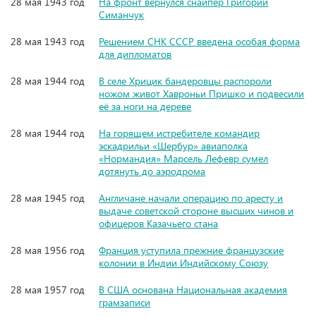
28 мая 1943 год
На фронт вернулся снайпер Григорий
Симанчук
28 мая 1943 год
Решением СНК СССР введена особая форма
для дипломатов
28 мая 1944 год
В селе Хрицик бандеровцы распороли
ножом живот Хавроньи Пришко и подвесили
её за ноги на дереве
28 мая 1944 год
На горящем истребителе командир
эскадрильи «Шербур» авиаполка
«Нормандия» Марсель Лефевр сумел
дотянуть до аэродрома
28 мая 1945 год
Англичане начали операцию по аресту и
выдаче советской стороне высших чинов и
офицеров Казачьего стана
28 мая 1956 год
Франция уступила прежние французские
колонии в Индии Индийскому Союзу
28 мая 1957 год
В США основана Национальная академия
грамзаписи