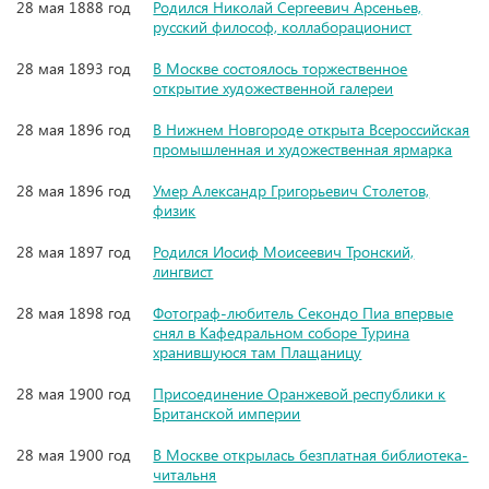
28 мая 1888 год
Родился Николай Сергеевич Арсеньев,
русский философ, коллаборационист
28 мая 1893 год
В Москве состоялось торжественное
открытие художественной галереи
28 мая 1896 год
В Нижнем Новгороде открыта Всероссийская
промышленная и художественная ярмарка
28 мая 1896 год
Умер Александр Григорьевич Столетов,
физик
28 мая 1897 год
Родился Иосиф Моисеевич Тронский,
лингвист
28 мая 1898 год
Фотограф-любитель Секондо Пиа впервые
снял в Кафедральном соборе Турина
хранившуюся там Плащаницу
28 мая 1900 год
Присоединение Оранжевой республики к
Британской империи
28 мая 1900 год
В Москве открылась безплатная библиотека-
читальня