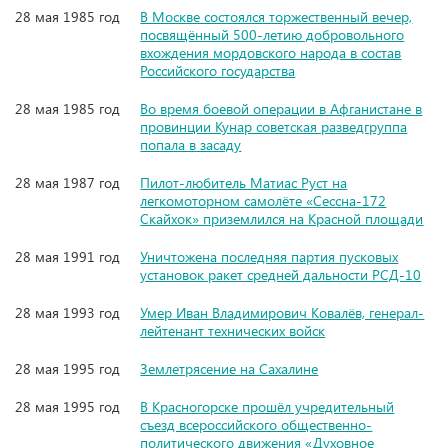
28 мая 1985 год
В Москве состоялся торжественный вечер,
посвящённый 500-летию добровольного
вхождения мордовского народа в состав
Российского государства
28 мая 1985 год
Во время боевой операции в Афганистане в
провинции Кунар советская разведгруппа
попала в засаду
28 мая 1987 год
Пилот-любитель Матиас Руст на
легкомоторном самолёте «Сессна-172
Скайхок» приземлился на Красной площади
28 мая 1991 год
Уничтожена последняя партия пусковых
установок ракет средней дальности РСД-10
28 мая 1993 год
Умер Иван Владимирович Ковалёв, генерал-
лейтенант технических войск
28 мая 1995 год
Землетрясение на Сахалине
28 мая 1995 год
В Красногорске прошёл учредительный
съезд всероссийского общественно-
политического движения «Духовное