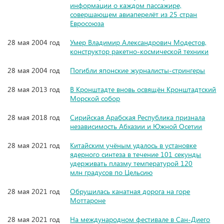
информации о каждом пассажире,
совершающем авиаперелёт из 25 стран
Евросоюза
28 мая 2004 год
Умер Владимир Александрович Модестов,
конструктор ракетно-космической техники
28 мая 2004 год
Погибли японские журналисты-стрингеры
28 мая 2013 год
В Кронштадте вновь освящён Кронштадтский
Морской собор
28 мая 2018 год
Сирийская Арабская Республика признала
независимость Абхазии и Южной Осетии
28 мая 2021 год
Китайским учёным удалось в установке
ядерного синтеза в течение 101 секунды
удерживать плазму температурой 120
млн градусов по Цельсию
28 мая 2021 год
Обрушилась канатная дорога на горе
Моттароне
28 мая 2021 год
На международном фестивале в Сан-Диего