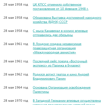
28 мая 1958 год
ЦК КПСС отменило собственное
постановление от 10 февраля 1948 г.
28 мая 1958 год
Образована Выставка достижений народного
хозяйства (ВДНХ) СССР
28 мая 1958 год
С мыса Канаверал в космос впервые
отправились две обезьяны
28 мая 1961 год
В Лондоне создана независимая
правозащитная организация
«Международная амнистия»
28 мая 1961 год
Последний рейс поезда «Восточный
экспресс» из Парижа в Бухарест
28 мая 1962 год
Родился артист театра и кино Андрей
Владимирович Панин
28 мая 1964 год
Основана Организация освобождения
Палестины
28 мая 1970 год
В Западной Германии впервые осуществлена
успешная трансплантация нервной ткани