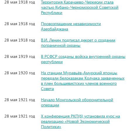
28 мая 1918 год
Территория Карачаево-Черкесии стала
частью Кубано-Черноморской Советской
Республики
28 мая 1918 год
Провозглашение независимости
Азербайджана
28 мая 1918 год
В.И. Ленин подписал декрет о создании
пограничной охраны
28 мая 1919 год
В РСФСР созданы войска внутренней охраны
республики
28 мая 1920 год
На станции Муравьёв-Амурский японцы
передали белоказакам Колчака захваченных
в плен большевистских членов военного
Совета
28 мая 1921 год
Начало Монгольской оборонительной
операции
28 мая 1921 год
X конференция РКП(б) установила курс на
реализацию «Новой Экономической
Политики»