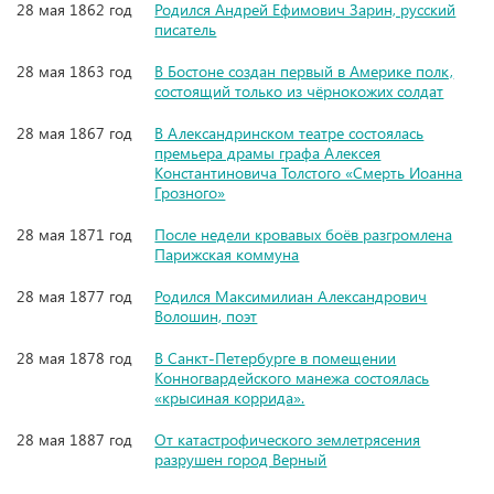
28 мая 1862 год
Родился Андрей Ефимович Зарин, русский
писатель
28 мая 1863 год
В Бостоне создан первый в Америке полк,
состоящий только из чёрнокожих солдат
28 мая 1867 год
В Александринском театре состоялась
премьера драмы графа Алексея
Константиновича Толстого «Смерть Иоанна
Грозного»
28 мая 1871 год
После недели кровавых боёв разгромлена
Парижская коммуна
28 мая 1877 год
Родился Максимилиан Александрович
Волошин, поэт
28 мая 1878 год
В Санкт-Петербурге в помещении
Конногвардейского манежа состоялась
«крысиная коррида».
28 мая 1887 год
От катастрофического землетрясения
разрушен город Верный