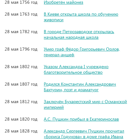
28 мая 1756 год
Изобретён майонез
28 мая 1763 год
В Киеве открыта школа по обучению
живописи
28 мая 1782 год
В городе Петрозаводске открылась
начальная народная школа
28 мая 1796 год
Умер граф Фёдор Григорьевич Орлов,
генерал-аншеф
28 мая 1802 год
Указом Александра I учреждено
благотворительное общество
28 мая 1807 год
Родился Константин Александрович
Бахтурин, поэт и драматург
28 мая 1812 год
Заключён Бухарестский мир с Османской
империей
28 мая 1820 год
А.С. Пушкин прибыл в Екатеринослав
28 мая 1828 год
Александр Сергеевич Пушкин прочитал
«Бориса Годунова» в доме графа Ивана