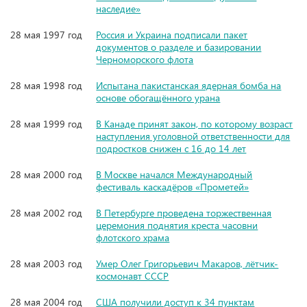
наследие»
28 мая 1997 год
Россия и Украина подписали пакет
документов о разделе и базировании
Черноморского флота
28 мая 1998 год
Испытана пакистанская ядерная бомба на
основе обогащённого урана
28 мая 1999 год
В Канаде принят закон, по которому возраст
наступления уголовной ответственности для
подростков снижен с 16 до 14 лет
28 мая 2000 год
В Москве начался Международный
фестиваль каскадёров «Прометей»
28 мая 2002 год
В Петербурге проведена торжественная
церемония поднятия креста часовни
флотского храма
28 мая 2003 год
Умер Олег Григорьевич Макаров, лётчик-
космонавт СССР
28 мая 2004 год
США получили доступ к 34 пунктам