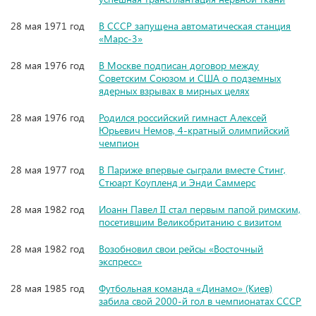
28 мая 1971 год
В СССР запущена автоматическая станция
«Марс-3»
28 мая 1976 год
В Москве подписан договор между
Советским Союзом и США о подземных
ядерных взрывах в мирных целях
28 мая 1976 год
Родился российский гимнаст Алексей
Юрьевич Немов, 4-кратный олимпийский
чемпион
28 мая 1977 год
В Париже впервые сыграли вместе Стинг,
Стюарт Коупленд и Энди Саммерс
28 мая 1982 год
Иоанн Павел II стал первым папой римским,
посетившим Великобританию с визитом
28 мая 1982 год
Возобновил свои рейсы «Восточный
экспресс»
28 мая 1985 год
Футбольная команда «Динамо» (Киев)
забила свой 2000-й гол в чемпионатах СССР