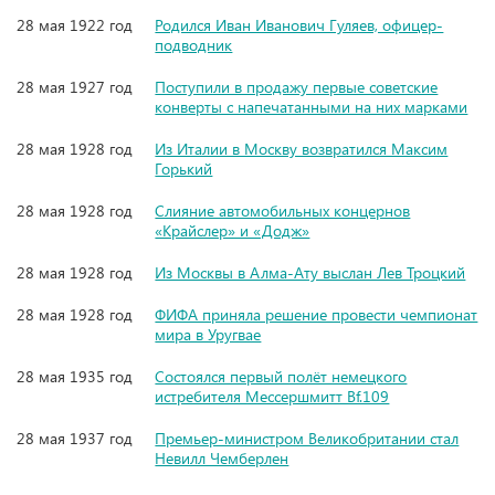
28 мая 1922 год
Родился Иван Иванович Гуляев, офицер-
подводник
28 мая 1927 год
Поступили в продажу первые советские
конверты с напечатанными на них марками
28 мая 1928 год
Из Италии в Москву возвратился Максим
Горький
28 мая 1928 год
Слияние автомобильных концернов
«Крайслер» и «Додж»
28 мая 1928 год
Из Москвы в Алма-Ату выслан Лев Троцкий
28 мая 1928 год
ФИФА приняла решение провести чемпионат
мира в Уругвае
28 мая 1935 год
Состоялся первый полёт немецкого
истребителя Мессершмитт Bf.109
28 мая 1937 год
Премьер-министром Великобритании стал
Невилл Чемберлен