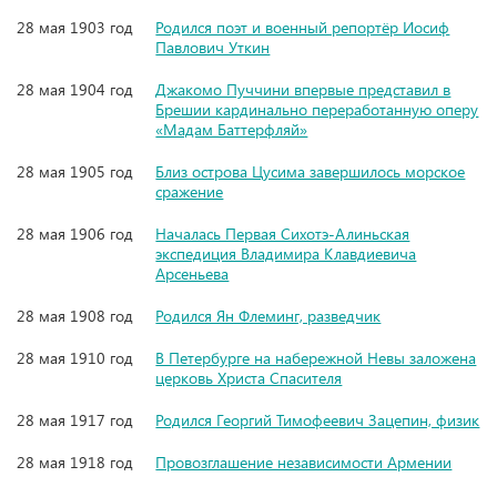
28 мая 1903 год
Родился поэт и военный репортёр Иосиф
Павлович Уткин
28 мая 1904 год
Джакомо Пуччини впервые представил в
Брешии кардинально переработанную оперу
«Мадам Баттерфляй»
28 мая 1905 год
Близ острова Цусима завершилось морское
сражение
28 мая 1906 год
Началась Первая Сихотэ-Алиньская
экспедиция Владимира Клавдиевича
Арсеньева
28 мая 1908 год
Родился Ян Флеминг, разведчик
28 мая 1910 год
В Петербурге на набережной Невы заложена
церковь Христа Спасителя
28 мая 1917 год
Родился Георгий Тимофеевич Зацепин, физик
28 мая 1918 год
Провозглашение независимости Армении