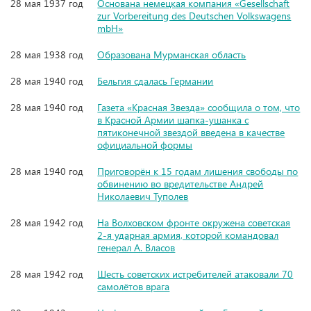
28 мая 1937 год
Основана немецкая компания «Gesellschaft
zur Vorbereitung des Deutschen Volkswagens
mbH»
28 мая 1938 год
Образована Мурманская область
28 мая 1940 год
Бельгия сдалась Германии
28 мая 1940 год
Газета «Красная Звезда» сообщила о том, что
в Красной Армии шапка-ушанка с
пятиконечной звездой введена в качестве
официальной формы
28 мая 1940 год
Приговорён к 15 годам лишения свободы по
обвинению во вредительстве Андрей
Николаевич Туполев
28 мая 1942 год
На Волховском фронте окружена советская
2-я ударная армия, которой командовал
генерал А. Власов
28 мая 1942 год
Шесть советских истребителей атаковали 70
самолётов врага