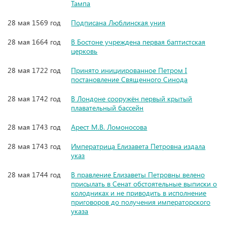
Тампа
28 мая 1569 год
Подписана Люблинская уния
28 мая 1664 год
В Бостоне учреждена первая баптистская
церковь
28 мая 1722 год
Принято инициированное Петром I
постановление Священного Синода
28 мая 1742 год
В Лондоне сооружён первый крытый
плавательный бассейн
28 мая 1743 год
Арест М.В. Ломоносова
28 мая 1743 год
Императрица Елизавета Петровна издала
указ
28 мая 1744 год
В правление Елизаветы Петровны велено
присылать в Сенат обстоятельные выписки о
колодниках и не приводить в исполнение
приговоров до получения императорского
указа