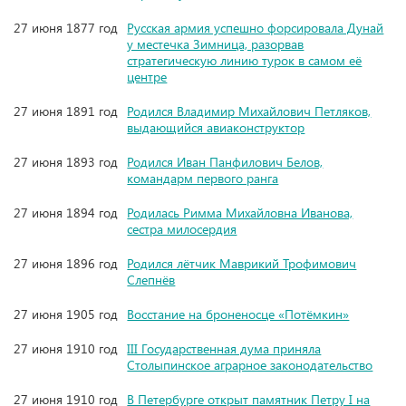
27 июня 1877 год
Русская армия успешно форсировала Дунай
у местечка Зимница, разорвав
стратегическую линию турок в самом её
центре
27 июня 1891 год
Родился Владимир Михайлович Петляков,
выдающийся авиаконструктор
27 июня 1893 год
Родился Иван Панфилович Белов,
командарм первого ранга
27 июня 1894 год
Родилась Римма Михайловна Иванова,
сестра милосердия
27 июня 1896 год
Родился лётчик Маврикий Трофимович
Слепнёв
27 июня 1905 год
Восстание на броненосце «Потёмкин»
27 июня 1910 год
III Государственная дума приняла
Столыпинское аграрное законодательство
27 июня 1910 год
В Петербурге открыт памятник Петру I на