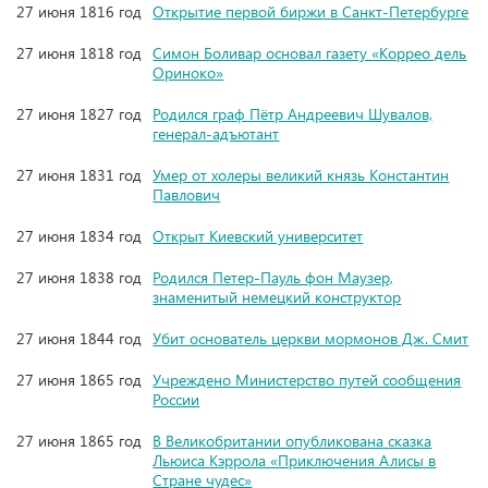
27 июня 1816 год
Открытие первой биржи в Санкт-Петербурге
27 июня 1818 год
Симон Боливар основал газету «Коррео дель
Ориноко»
27 июня 1827 год
Родился граф Пётр Андреевич Шувалов,
генерал-адъютант
27 июня 1831 год
Умер от холеры великий князь Константин
Павлович
27 июня 1834 год
Открыт Киевский университет
27 июня 1838 год
Родился Петер-Пауль фон Маузер,
знаменитый немецкий конструктор
27 июня 1844 год
Убит основатель церкви мормонов Дж. Смит
27 июня 1865 год
Учреждено Министерство путей сообщения
России
27 июня 1865 год
В Великобритании опубликована сказка
Льюиса Кэррола «Приключения Алисы в
Стране чудес»