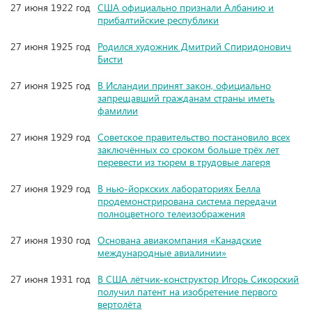
27 июня 1922 год
США официально признали Албанию и
прибалтийские республики
27 июня 1925 год
Родился художник Дмитрий Спиридонович
Бисти
27 июня 1925 год
В Исландии принят закон, официально
запрещавший гражданам страны иметь
фамилии
27 июня 1929 год
Советское правительство постановило всех
заключённых со сроком больше трёх лет
перевести из тюрем в трудовые лагеря
27 июня 1929 год
В нью-йоркских лабораториях Белла
продемонстрирована система передачи
полноцветного телеизображения
27 июня 1930 год
Основана авиакомпания «Канадские
международные авиалинии»
27 июня 1931 год
В США лётчик-конструктор Игорь Сикорский
получил патент на изобретение первого
вертолёта