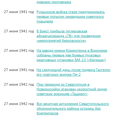
дивизии противника
27 июня 1941 год
Румынские войска стали предпринимать
первые попытки ликвидации советского
плацдарм
27 июня 1941 год
В Брест прибыла гитлеровская
айнзатцкоманда «7В» для проведения
«мероприятий безопасности»
27 июня 1941 год
На заводе имени Коминтерна в Воронеже
собраны первые две боевых пусковых
реактивных установки БМ-13 («Катюша»)
27 июня 1941 год
На следующий день после подвига Гастелло
его повторил экипаж Пе-2
27 июня 1942 год
При переходе из Севастополя в
Новороссийск атакован скоростной лидер
советских эсминцев «Ташкент»
27 июня 1942 год
Вся зенитная артиллерия Севастопольского
оборонительного района осталась без
боеприпасов