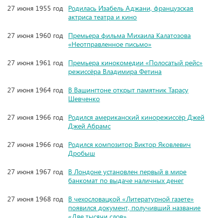
27 июня 1955 год
Родилась Изабель Аджани, французская
актриса театра и кино
27 июня 1960 год
Премьера фильма Михаила Калатозова
«Неотправленное письмо»
27 июня 1961 год
Премьера кинокомедии «Полосатый рейс»
режиссёра Владимира Фетина
27 июня 1964 год
В Вашингтоне открыт памятник Тарасу
Шевченко
27 июня 1966 год
Родился американский кинорежиссёр Джей
Джей Абрамс
27 июня 1966 год
Родился композитор Виктор Яковлевич
Дробыш
27 июня 1967 год
В Лондоне установлен первый в мире
банкомат по выдаче наличных денег
27 июня 1968 год
В чехословацкой «Литературной газете»
появился документ, получивший название
«Две тысячи слов»