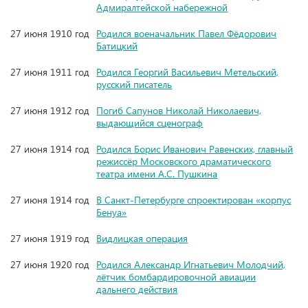
Адмиралтейской набережной
27 июня 1910 год
Родился военачальник Павел Фёдорович
Батицкий
27 июня 1911 год
Родился Георгий Васильевич Метельский,
русский писатель
27 июня 1912 год
Погиб Сапунов Николай Николаевич,
выдающийся сценограф
27 июня 1914 год
Родился Борис Иванович Равенских, главный
режиссёр Московского драматического
театра имени А.С. Пушкина
27 июня 1914 год
В Санкт-Петербурге спроектирован «корпус
Бенуа»
27 июня 1919 год
Видлицкая операция
27 июня 1920 год
Родился Александр Игнатьевич Молодчий,
лётчик бомбардировочной авиации
дальнего действия