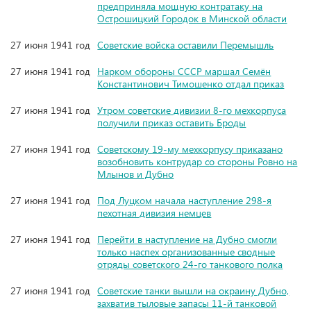
предприняла мощную контратаку на
Острошицкий Городок в Минской области
27 июня 1941 год
Советские войска оставили Перемышль
27 июня 1941 год
Нарком обороны СССР маршал Семён
Константинович Тимошенко отдал приказ
27 июня 1941 год
Утром советские дивизии 8-го мехкорпуса
получили приказ оставить Броды
27 июня 1941 год
Советскому 19-му мехкорпусу приказано
возобновить контрудар со стороны Ровно на
Млынов и Дубно
27 июня 1941 год
Под Луцком начала наступление 298-я
пехотная дивизия немцев
27 июня 1941 год
Перейти в наступление на Дубно смогли
только наспех организованные сводные
отряды советского 24-го танкового полка
27 июня 1941 год
Советские танки вышли на окраину Дубно,
захватив тыловые запасы 11-й танковой