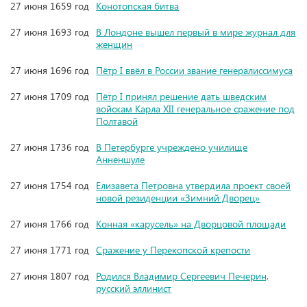
27 июня 1659 год
Конотопская битва
27 июня 1693 год
В Лондоне вышел первый в мире журнал для
женщин
27 июня 1696 год
Пётр I ввёл в России звание генералиссимуса
27 июня 1709 год
Пётр I принял решение дать шведским
войскам Карла XII генеральное сражение под
Полтавой
27 июня 1736 год
В Петербурге учреждено училище
Анненшуле
27 июня 1754 год
Елизавета Петровна утвердила проект своей
новой резиденции «Зимний Дворец»
27 июня 1766 год
Конная «карусель» на Дворцовой площади
27 июня 1771 год
Сражение у Перекопской крепости
27 июня 1807 год
Родился Владимир Сергеевич Печерин,
русский эллинист