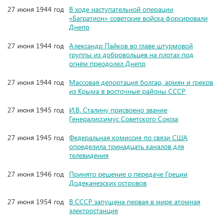
27 июня 1944 год
В ходе наступательной операции
«Багратион» советские войска форсировали
Днепр
27 июня 1944 год
Александр Пайков во главе штурмовой
группы из добровольцев на плотах под
огнём преодолел Днепр
27 июня 1944 год
Массовая депортация болгар, армян и греков
из Крыма в восточные районы СССР
27 июня 1945 год
И.В. Сталину присвоено звание
Генералиссимус Советского Союза
27 июня 1945 год
Федеральная комиссия по связи США
определила тринадцать каналов для
телевидения
27 июня 1946 год
Принято решение о передаче Греции
Додеканезских островов
27 июня 1954 год
В СССР запущена первая в мире атомная
электростанция