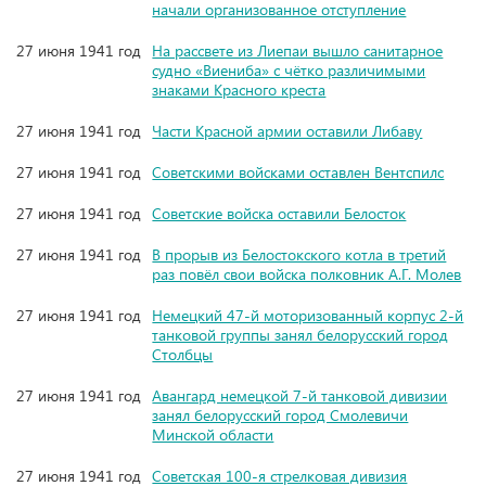
начали организованное отступление
27 июня 1941 год
На рассвете из Лиепаи вышло санитарное
судно «Виениба» с чётко различимыми
знаками Красного креста
27 июня 1941 год
Части Красной армии оставили Либаву
27 июня 1941 год
Советскими войсками оставлен Вентспилс
27 июня 1941 год
Советские войска оставили Белосток
27 июня 1941 год
В прорыв из Белостокского котла в третий
раз повёл свои войска полковник А.Г. Молев
27 июня 1941 год
Немецкий 47-й моторизованный корпус 2-й
танковой группы занял белорусский город
Столбцы
27 июня 1941 год
Авангард немецкой 7-й танковой дивизии
занял белорусский город Смолевичи
Минской области
27 июня 1941 год
Советская 100-я стрелковая дивизия