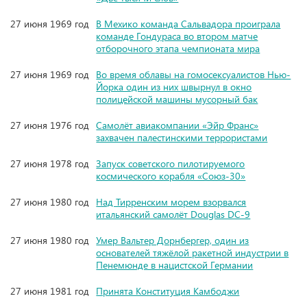
27 июня 1969 год
В Мехико команда Сальвадора проиграла
команде Гондураса во втором матче
отборочного этапа чемпионата мира
27 июня 1969 год
Во время облавы на гомосексуалистов Нью-
Йорка один из них швырнул в окно
полицейской машины мусорный бак
27 июня 1976 год
Самолёт авиакомпании «Эйр Франс»
захвачен палестинскими террористами
27 июня 1978 год
Запуск советского пилотируемого
космического корабля «Союз-30»
27 июня 1980 год
Над Тирренским морем взорвался
итальянский самолёт Douglas DC-9
27 июня 1980 год
Умер Вальтер Дорнбергер, один из
основателей тяжёлой ракетной индустрии в
Пенемюнде в нацистской Германии
27 июня 1981 год
Принята Конституция Камбоджи