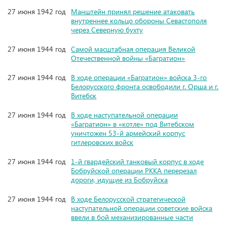
27 июня 1942 год
Манштейн принял решение атаковать
внутреннее кольцо обороны Севастополя
через Северную бухту
27 июня 1944 год
Самой масштабная операция Великой
Отечественной войны «Багратион»
27 июня 1944 год
В ходе операции «Багратион» войска 3-го
Белорусского фронта освободили г. Орша и г.
Витебск
27 июня 1944 год
В ходе наступательной операции
«Багратион» в «котле» под Витебском
уничтожен 53-й армейский корпус
гитлеровских войск
27 июня 1944 год
1-й гвардейский танковый корпус в ходе
Бобруйской операции РККА перерезал
дороги, идущие из Бобруйска
27 июня 1944 год
В ходе Белорусской стратегической
наступательной операции советские войска
ввели в бой механизированные части