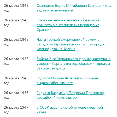
26 марта 1945
Скончался Борис Михайлович Шапошников,
год
видный военачальник
26 марта 1945
Союзные англо-американские войска
год
полностью вытеснили гитлеровцев из
Франции
26 марта 1945
Части третьей американской армии в
год
Западной Германии достигли пригорода
Франкфурта-на-Майне
26 марта 1945
Войска 2-го Украинского фронта, наступая в
год
условиях Карпатских гор, овладели городом
Банска-Быстрица
26 марта 1945
Родился Михаил Яковлевич Воронин,
год
выдающийся гимнаст
26 марта 1946
Родился Владимир Петрович Пресняков,
год
российский композитор
26 марта 1947
В СССР издан указ об отмене смертной
год
казни