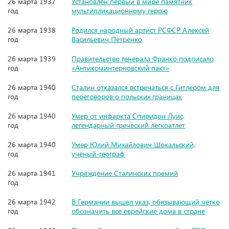
26 марта 1937
Установлен первый в мире памятник
год
мультипликационному герою
26 марта 1938
Родился народный артист РСФСР Алексей
год
Васильевич Петренко
26 марта 1939
Правительство генерала Франко подписало
год
«Антикоминтерновский пакт»
26 марта 1940
Сталин отказался встречаться с Гитлером для
год
переговоров о польских границах
26 марта 1940
Умер от инфаркта Спиридон Луис,
год
легендарный греческий легкоатлет
26 марта 1940
Умер Юлий Михайлович Шокальский,
год
учёный-географ
26 марта 1941
Учреждение Сталинских премий
год
26 марта 1942
В Германии вышел указ, обязывающий чётко
год
обозначить все еврейские дома в стране