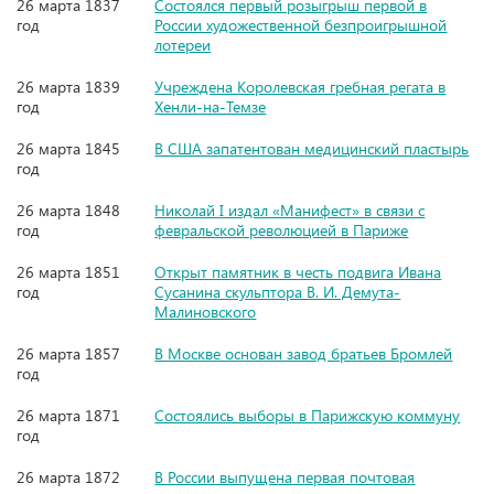
26 марта 1837
Состоялся первый розыгрыш первой в
год
России художественной безпроигрышной
лотереи
26 марта 1839
Учреждена Королевская гребная регата в
год
Хенли-на-Темзе
26 марта 1845
В США запатентован медицинский пластырь
год
26 марта 1848
Николай I издал «Манифест» в связи с
год
февральской революцией в Париже
26 марта 1851
Открыт памятник в честь подвига Ивана
год
Сусанина скульптора В. И. Демута-
Малиновского
26 марта 1857
В Москве основан завод братьев Бромлей
год
26 марта 1871
Состоялись выборы в Парижскую коммуну
год
26 марта 1872
В России выпущена первая почтовая