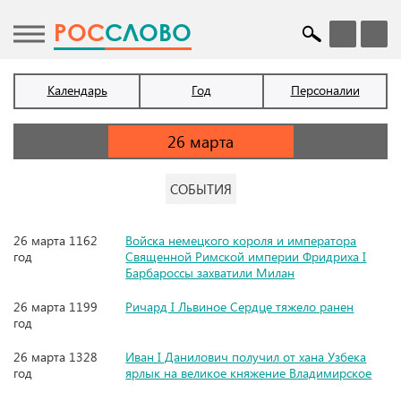
POC
СЛОВО
Календарь
Год
Персоналии
СОБЫТИЯ
26 марта 1162
Войска немецкого короля и императора
год
Священной Римской империи Фридриха I
Барбароссы захватили Милан
26 марта 1199
Ричард I Львиное Сердце тяжело ранен
год
26 марта 1328
Иван I Данилович получил от хана Узбека
год
ярлык на великое княжение Владимирское