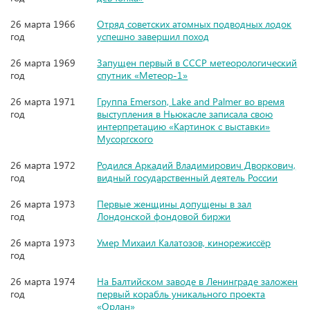
26 марта 1966
Отряд советских атомных подводных лодок
год
успешно завершил поход
26 марта 1969
Запущен первый в СССР метеорологический
год
спутник «Метеор-1»
26 марта 1971
Группа Emerson, Lake and Palmer во время
год
выступления в Ньюкасле записала свою
интерпретацию «Картинок с выставки»
Мусоргского
26 марта 1972
Родился Аркадий Владимирович Дворкович,
год
видный государственный деятель России
26 марта 1973
Первые женщины допущены в зал
год
Лондонской фондовой биржи
26 марта 1973
Умер Михаил Калатозов, кинорежиссёр
год
26 марта 1974
На Балтийском заводе в Ленинграде заложен
год
первый корабль уникального проекта
«Орлан»