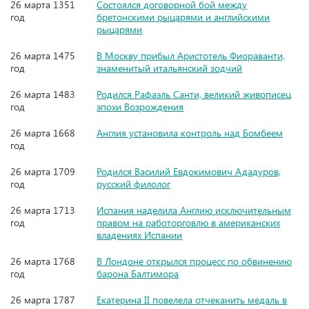
26 марта 1351
Состоялся договорной бой между
год
бретонскими рыцарями и английскими
рыцарями
26 марта 1475
В Москву прибыл Аристотель Фиораванти,
год
знаменитый итальянский зодчий
26 марта 1483
Родился Рафаэль Санти, великий живописец
год
эпохи Возрождения
26 марта 1668
Англия установила контроль над Бомбеем
год
26 марта 1709
Родился Василий Евдокимович Ададуров,
год
русский филолог
26 марта 1713
Испания наделила Англию исключительным
год
правом на работорговлю в американских
владениях Испании
26 марта 1768
В Лондоне открылся процесс по обвинению
год
барона Балтимора
26 марта 1787
Екатерина II повелела отчеканить медаль в