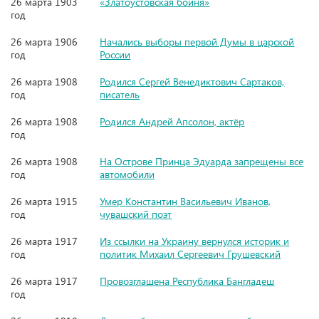
26 марта 1903
«Златоустовская бойня»
год
26 марта 1906
Начались выборы первой Думы в царской
год
России
26 марта 1908
Родился Сергей Венедиктович Сартаков,
год
писатель
26 марта 1908
Родился Андрей Апсолон, актёр
год
26 марта 1908
На Острове Принца Эдуарда запрещены все
год
автомобили
26 марта 1915
Умер Константин Васильевич Иванов,
год
чувашский поэт
26 марта 1917
Из ссылки на Украину вернулся историк и
год
политик Михаил Сергеевич Грушевский
26 марта 1917
Провозглашена Республика Бангладеш
год