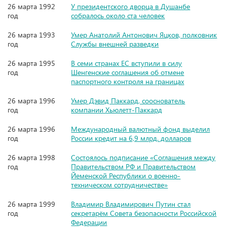
26 марта 1992
У президентского дворца в Душанбе
год
собралось около ста человек
26 марта 1993
Умер Анатолий Антонович Яцков, полковник
год
Службы внешней разведки
26 марта 1995
В семи странах ЕС вступили в силу
год
Шенгенские соглашения об отмене
паспортного контроля на границах
26 марта 1996
Умер Дэвид Паккард, сооснователь
год
компании Хьюлетт-Паккард
26 марта 1996
Международный валютный фонд выделил
год
России кредит на 6,9 млрд. долларов
26 марта 1998
Состоялось подписание «Соглашения между
год
Правительством РФ и Правительством
Йеменской Республики о военно-
техническом сотрудничестве»
26 марта 1999
Владимир Владимирович Путин стал
год
секретарём Совета безопасности Российской
Федерации