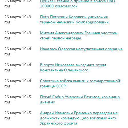
26 марта 1942
Приказ Сталина о призыве в войска ПВО
год
100000 комсомолок
26 марта 1943
Пётр Петрович Коровкин уничтожил
год
тараном немецкий бомбардировщик
26 марта 1943
Михаил Александрович Грашнев удостоен
год
своей первой награды
26 марта 1944
Началась Одесская наступательная операция
год
26 марта 1944
В порту Николаева высадился отряд
год
Константина Ольшанского
26 марта 1944
Советские войска вышли к государственной
год
границе СССР
26 марта 1945
Погиб Сабир Умарович Рахимов, командир
год
дивизии
26 марта 1945
Андрей Иванович Ерёменко переведён на
год
должность командующего войсками 4-го
Украинского фронта