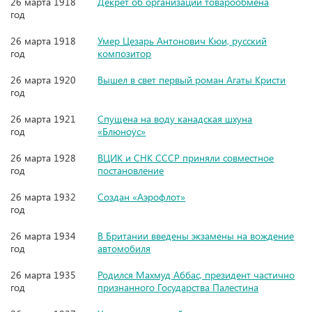
26 марта 1918
Декрет об организации товарообмена
год
26 марта 1918
Умер Цезарь Антонович Кюи, русский
год
композитор
26 марта 1920
Вышел в свет первый роман Агаты Кристи
год
26 марта 1921
Спущена на воду канадская шхуна
год
«Блюноус»
26 марта 1928
ВЦИК и СНК СССР приняли совместное
год
постановление
26 марта 1932
Создан «Аэрофлот»
год
26 марта 1934
В Британии введены экзамены на вождение
год
автомобиля
26 марта 1935
Родился Махмуд Аббас, президент частично
год
признанного Государства Палестина