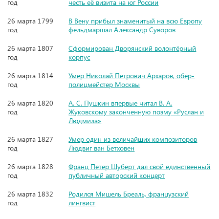
год
честь её визита на юг России
26 марта 1799
В Вену прибыл знаменитый на всю Европу
год
фельдмаршал Александр Суворов
26 марта 1807
Сформирован Дворянский волонтёрный
год
корпус
26 марта 1814
Умер Николай Петрович Архаров, обер-
год
полицмейстер Москвы
26 марта 1820
А. С. Пушкин впервые читал В. А.
год
Жуковскому законченную поэму «Руслан и
Людмила»
26 марта 1827
Умер один из величайших композиторов
год
Людвиг ван Бетховен
26 марта 1828
Франц Петер Шуберт дал свой единственный
год
публичный авторский концерт
26 марта 1832
Родился Мишель Бреаль, французский
год
лингвист