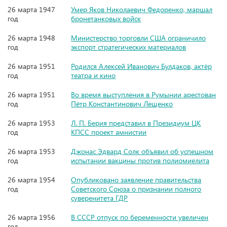
26 марта 1947
Умер Яков Николаевич Федоренко, маршал
год
бронетанковых войск
26 марта 1948
Министерство торговли США ограничило
год
экспорт стратегических материалов
26 марта 1951
Родился Алексей Иванович Булдаков, актёр
год
театра и кино
26 марта 1951
Во время выступления в Румынии арестован
год
Пётр Константинович Лещенко
26 марта 1953
Л. П. Берия представил в Президиум ЦК
год
КПСС проект амнистии
26 марта 1953
Джонас Эдвард Солк объявил об успешном
год
испытании вакцины против полиомиелита
26 марта 1954
Опубликовано заявление правительства
год
Советского Союза о признании полного
суверенитета ГДР
26 марта 1956
В СССР отпуск по беременности увеличен
год