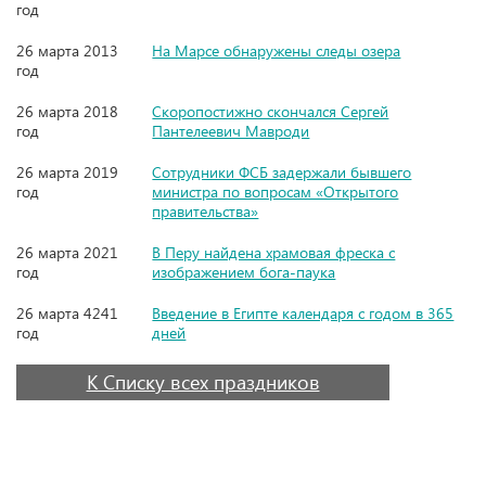
год
26 марта 2013
На Марсе обнаружены следы озера
год
26 марта 2018
Скоропостижно скончался Сергей
год
Пантелеевич Мавроди
26 марта 2019
Сотрудники ФСБ задержали бывшего
год
министра по вопросам «Открытого
правительства»
26 марта 2021
В Перу найдена храмовая фреска с
год
изображением бога-паука
26 марта 4241
Введение в Египте календаря с годом в 365
год
дней
К Списку всех праздников