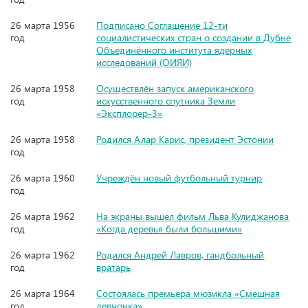
26 марта 1956
Подписано Соглашение 12-ти
год
социалистических стран о создании в Дубне
Объединённого института ядерных
исследований (ОИЯИ)
26 марта 1958
Осуществлён запуск американского
год
искусственного спутника Земли
«Эксплорер-3»
26 марта 1958
Родился Алар Карис, президент Эстонии
год
26 марта 1960
Учреждён новый футбольный турнир
год
26 марта 1962
На экраны вышел фильм Льва Кулиджанова
год
«Когда деревья были большими»
26 марта 1962
Родился Андрей Лавров, гандбольный
год
вратарь
26 марта 1964
Состоялась премьера мюзикла «Смешная
год
девчонка»