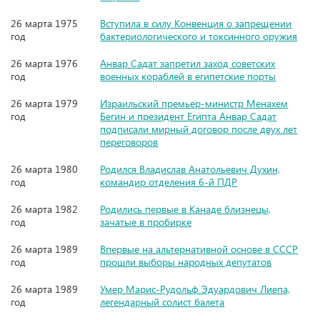
26 марта 1975
Вступила в силу Конвенция о запрещении
год
бактериологического и токсинного оружия
26 марта 1976
Анвар Садат запретил заход советских
год
военных кораблей в египетские порты
26 марта 1979
Израильский премьер-министр Менахем
год
Бегин и президент Египта Анвар Садат
подписали мирный договор после двух лет
переговоров
26 марта 1980
Родился Владислав Анатольевич Духин,
год
командир отделения 6-й ПДР
26 марта 1982
Родились первые в Канаде близнецы,
год
зачатые в пробирке
26 марта 1989
Впервые на альтернативной основе в СССР
год
прошли выборы народных депутатов
26 марта 1989
Умер Марис-Рудольф Эдуардович Лиепа,
год
легендарный солист балета