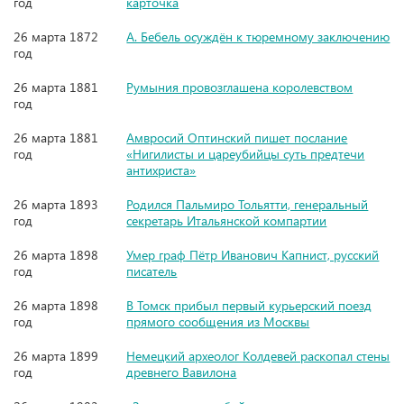
год
карточка
26 марта 1872
А. Бебель осуждён к тюремному заключению
год
26 марта 1881
Румыния провозглашена королевством
год
26 марта 1881
Амвросий Оптинский пишет послание
год
«Нигилисты и цареубийцы суть предтечи
антихриста»
26 марта 1893
Родился Пальмиро Тольятти, генеральный
год
секретарь Итальянской компартии
26 марта 1898
Умер граф Пётр Иванович Капнист, русский
год
писатель
26 марта 1898
В Томск прибыл первый курьерский поезд
год
прямого сообщения из Москвы
26 марта 1899
Немецкий археолог Колдевей раскопал стены
год
древнего Вавилона