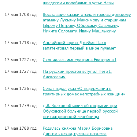
шведскими кораблями в устье Невы
17 мая 1708 год
Восставшие казаки отсекли головы донскому
атаману Лукьяну Максимову и старшинам
Ефрему Петрову, Обросиму Савельеву,
Никите Соломату, Ивану Машлыкину
17 мая 1718 год
Английский юрист Джеймс Пакл
запатентовал первый в мире пулемёт
17 мая 1727 год
Скончалась императрица Екатерина I
17 мая 1727 год
На русский престол вступил Пётр II
Алексеевич
17 мая 1736 год
Сенат издал указ «О недержании в
трактирных домах непотребных женщин»
17 мая 1779 год
Д.В. Волков объявил об открытии при
Обуховской больнице первой русской
психиатрической лечебницы
17 мая 1788 год
Родилась княжна Мария Борисовна
Даргомыжская, русская поэтесса