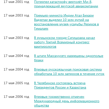
17 мая 2001 год
Потерпел катастрофу вертолёт Ми-8,
принадлежащий якутской авиакомпании
17 мая 2003 год
Премьер-министр Индии Атал Бихари
Ваджпаи выделил 10 млн рупий на
восстановление музея-усадьбы Рерихов в
Гималаях
17 мая 2003 год
В румынском городе Сигишоара начал
работу Третий Всемирный конгресс
вампирологов
17 мая 2004 год
В штате Массачусетс разрешены однополые
браки
17 мая 2004 год
Впервые русскоязычная поисковая система
обработала 10 млн запросов в течение суток
17 мая 2005 год
В Челябинске состоялась встреча
Президентов России и Казахстана
17 мая 2006 год
Впервые торжественно отмечен
Международный день информационного
общества