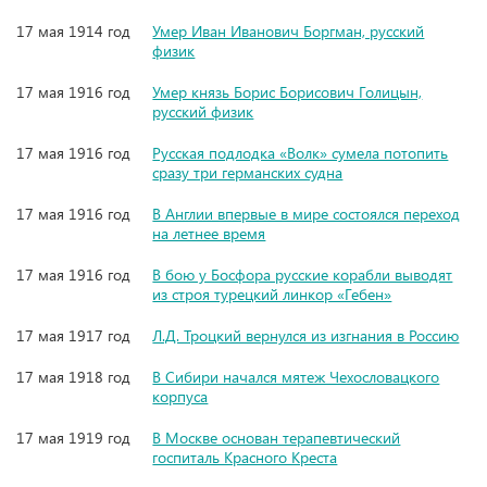
17 мая 1914 год
Умер Иван Иванович Боргман, русский
физик
17 мая 1916 год
Умер князь Борис Борисович Голицын,
русский физик
17 мая 1916 год
Русская подлодка «Волк» сумела потопить
сразу три германских судна
17 мая 1916 год
В Англии впервые в мире состоялся переход
на летнее время
17 мая 1916 год
В бою у Босфора русские корабли выводят
из строя турецкий линкор «Гебен»
17 мая 1917 год
Л.Д. Троцкий вернулся из изгнания в Россию
17 мая 1918 год
В Сибири начался мятеж Чехословацкого
корпуса
17 мая 1919 год
В Москве основан терапевтический
госпиталь Красного Креста