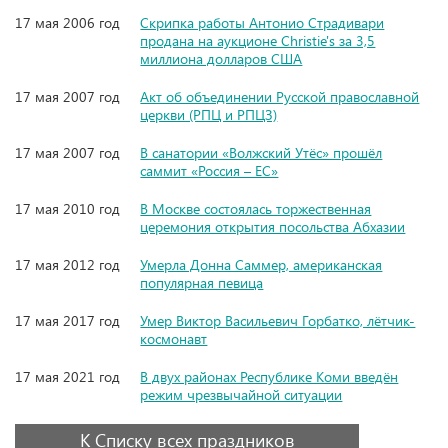
17 мая 2006 год
Скрипка работы Антонио Страдивари
продана на аукционе Christie's за 3,5
миллиона долларов США
17 мая 2007 год
Акт об объединении Русской православной
церкви (РПЦ и РПЦЗ)
17 мая 2007 год
В санатории «Волжский Утёс» прошёл
саммит «Россия – ЕС»
17 мая 2010 год
В Москве состоялась торжественная
церемония открытия посольства Абхазии
17 мая 2012 год
Умерла Донна Саммер, американская
популярная певица
17 мая 2017 год
Умер Виктор Васильевич Горбатко, лётчик-
космонавт
17 мая 2021 год
В двух районах Республике Коми введён
режим чрезвычайной ситуации
К Списку всех праздников