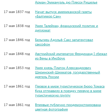
Арман-Эммануэль дю Плесси Ришелье
17 мая 1837 год
Начат выпуск американской газеты
«Балтимор Сан»
17 мая 1838 год
Умер Талейран, французский политик и
дипломат
17 мая 1846 год
Бельгиец Адольф Сакс запатентовал
саксофон
17 мая 1848 год
Австрийский император Фердинанд I сбежал
из Вены в Инсбрук
17 мая 1853 год
Умер князь Платон Александрович
Ширинский-Шихматов, государственный
деятель России
17 мая 1861 год
Первое в мире туристическое бюро Томаса
Кука отправило в поездку первую в мире
туристическую группу
17 мая 1861 год
Впервые публично продемонстрирована
цветная фотография