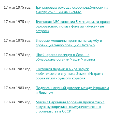
17 мая 1975 год
Три мировых рекорда скороподъёмности на
высоту 25-35 км на Е-266М
17 мая 1975 год
Телеканал NBC заплатил 5 млн долл. за право
одноразового показа фильма «Унесённые
ветром»
17 мая 1975 год
Впервые женщины приняты на службу в
провинциальную полицию Онтарио
17 мая 1978 год
Швейцарская полиция в Лозанне
обнаружила останки Чарли Чаплина
17 мая 1982 год
Состоялся первый в мире запуск
любительского спутника Земли «Искра» с
борта пилотируемого корабля
17 мая 1983 год
Подписан мирный договор между Израилем
и Ливаном
17 мая 1985 год
Михаил Сергеевич Горбачёв провозгласил
лозунг «ускорения» коммунистического
строительства в СССР