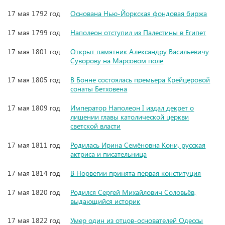
17 мая 1792 год
Основана Нью-Йоркская фондовая биржа
17 мая 1799 год
Наполеон отступил из Палестины в Египет
17 мая 1801 год
Открыт памятник Александру Васильевичу
Суворову на Марсовом поле
17 мая 1805 год
В Бонне состоялась премьера Крейцеровой
сонаты Бетховена
17 мая 1809 год
Император Наполеон I издал декрет о
лишении главы католической церкви
светской власти
17 мая 1811 год
Родилась Ирина Семёновна Кони, русская
актриса и писательница
17 мая 1814 год
В Норвегии принята первая конституция
17 мая 1820 год
Родился Сергей Михайлович Соловьёв,
выдающийся историк
17 мая 1822 год
Умер один из отцов-основателей Одессы