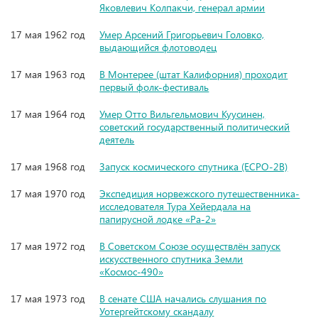
Яковлевич Колпакчи, генерал армии
17 мая 1962 год
Умер Арсений Григорьевич Головко,
выдающийся флотоводец
17 мая 1963 год
В Монтерее (штат Калифорния) проходит
первый фолк-фестиваль
17 мая 1964 год
Умер Отто Вильгельмович Куусинен,
советский государственный политический
деятель
17 мая 1968 год
Запуск космического спутника (ЕСРО-2В)
17 мая 1970 год
Экспедиция норвежского путешественника-
исследователя Тура Хейердала на
папирусной лодке «Ра-2»
17 мая 1972 год
В Советском Союзе осуществлён запуск
искусственного спутника Земли
«Космос-490»
17 мая 1973 год
В сенате США начались слушания по
Уотергейтскому скандалу