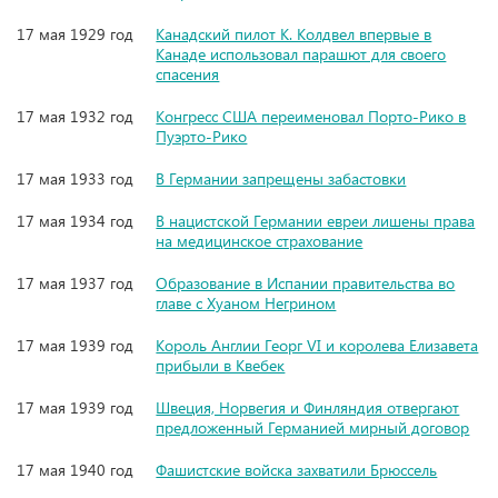
17 мая 1929 год
Канадский пилот К. Колдвел впервые в
Канаде использовал парашют для своего
спасения
17 мая 1932 год
Конгресс США переименовал Порто-Рико в
Пуэрто-Рико
17 мая 1933 год
В Германии запрещены забастовки
17 мая 1934 год
В нацистской Германии евреи лишены права
на медицинское страхование
17 мая 1937 год
Образование в Испании правительства во
главе с Хуаном Негрином
17 мая 1939 год
Король Англии Георг VI и королева Елизавета
прибыли в Квебек
17 мая 1939 год
Швеция, Норвегия и Финляндия отвергают
предложенный Германией мирный договор
17 мая 1940 год
Фашистские войска захватили Брюссель