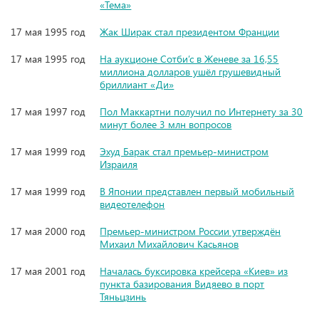
«Тема»
17 мая 1995 год
Жак Ширак стал президентом Франции
17 мая 1995 год
На аукционе Сотби’с в Женеве за 16,55
миллиона долларов ушёл грушевидный
бриллиант «Ди»
17 мая 1997 год
Пол Маккартни получил по Интернету за 30
минут более 3 млн вопросов
17 мая 1999 год
Эхуд Барак стал премьер-министром
Израиля
17 мая 1999 год
В Японии представлен первый мобильный
видеотелефон
17 мая 2000 год
Премьер-министром России утверждён
Михаил Михайлович Касьянов
17 мая 2001 год
Началась буксировка крейсера «Киев» из
пункта базирования Видяево в порт
Тяньцзинь