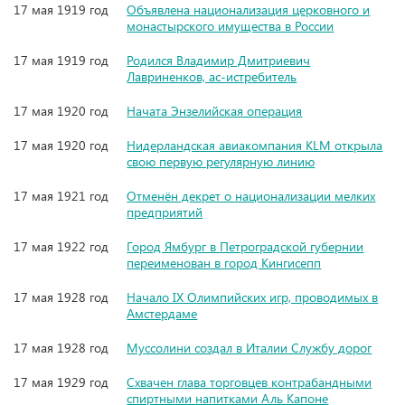
17 мая 1919 год
Объявлена национализация церковного и
монастырского имущества в России
17 мая 1919 год
Родился Владимир Дмитриевич
Лавриненков, ас-истребитель
17 мая 1920 год
Начата Энзелийская операция
17 мая 1920 год
Нидерландская авиакомпания KLM открыла
свою первую регулярную линию
17 мая 1921 год
Отменён декрет о национализации мелких
предприятий
17 мая 1922 год
Город Ямбург в Петроградской губернии
переименован в город Кингисепп
17 мая 1928 год
Начало IX Олимпийских игр, проводимых в
Амстердаме
17 мая 1928 год
Муссолини создал в Италии Службу дорог
17 мая 1929 год
Схвачен глава торговцев контрабандными
спиртными напитками Аль Капоне