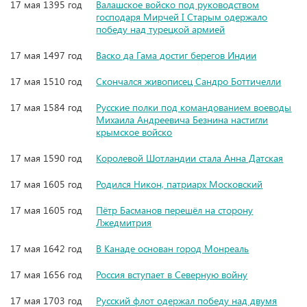
17 мая 1395 год
Валашское войско под руководством
господаря Мирчей I Старым одержало
победу над турецкой армией
17 мая 1497 год
Васко да Гама достиг берегов Индии
17 мая 1510 год
Скончался живописец Сандро Боттичелли
17 мая 1584 год
Русские полки под командованием воеводы
Михаила Андреевича Безнина настигли
крымское войско
17 мая 1590 год
Королевой Шотландии стала Анна Датская
17 мая 1605 год
Родился Никон, патриарх Московский
17 мая 1605 год
Пётр Басманов перешёл на сторону
Лжедмитрия
17 мая 1642 год
В Канаде основан город Монреаль
17 мая 1656 год
Россия вступает в Северную войну
17 мая 1703 год
Русский флот одержал победу над двумя