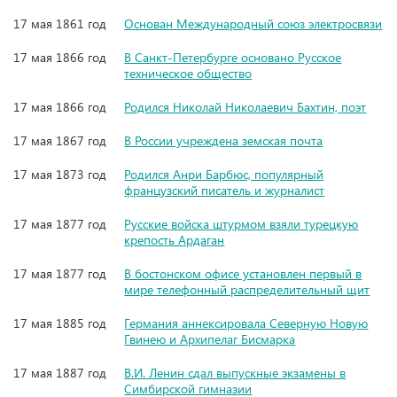
17 мая 1861 год
Основан Международный союз электросвязи
17 мая 1866 год
В Санкт-Петербурге основано Русское
техническое общество
17 мая 1866 год
Родился Николай Николаевич Бахтин, поэт
17 мая 1867 год
В России учреждена земская почта
17 мая 1873 год
Родился Анри Барбюс, популярный
французский писатель и журналист
17 мая 1877 год
Русские войска штурмом взяли турецкую
крепость Ардаган
17 мая 1877 год
В бостонском офисе установлен первый в
мире телефонный распределительный щит
17 мая 1885 год
Германия аннексировала Северную Новую
Гвинею и Архипелаг Бисмарка
17 мая 1887 год
В.И. Ленин сдал выпускные экзамены в
Симбирской гимназии