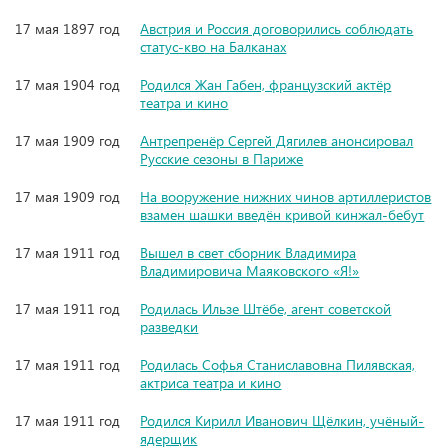
17 мая 1897 год
Австрия и Россия договорились соблюдать
статус-кво на Балканах
17 мая 1904 год
Родился Жан Габен, французский актёр
театра и кино
17 мая 1909 год
Антрепренёр Сергей Дягилев анонсировал
Русские сезоны в Париже
17 мая 1909 год
На вооружение нижних чинов артиллеристов
взамен шашки введён кривой кинжал-бебут
17 мая 1911 год
Вышел в свет сборник Владимира
Владимировича Маяковского «Я!»
17 мая 1911 год
Родилась Ильзе Штёбе, агент советской
разведки
17 мая 1911 год
Родилась Софья Станиславовна Пилявская,
актриса театра и кино
17 мая 1911 год
Родился Кирилл Иванович Щёлкин, учёный-
ядерщик