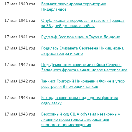
17 мая 1940 год
Вермахт оккупировал территорию
Нидерландов
17 мая 1941 год
Опубликована передовая в газете «Правда»
за 36 дней до начала войны
17 мая 1941 год
Рудольф Гесс помещён в Тауэр в Лондоне
17 мая 1941 год
Родилась Елизавета Сергеевна Никищихина,
актриса театра и кино
17 мая 1942 год
Под Демянском советские войска Северо-
Западного фронта начали новое наступление
17 мая 1942 год
Танкист Григорий Николаевич Фокин в упор
расстрелял 8 немецких танков
17 мая 1943 год
Рекорд в советском подводном флоте за
одну атаку
17 мая 1943 год
Верховный суд США объявил незаконным
лишение права голоса американцев
японского происхождения