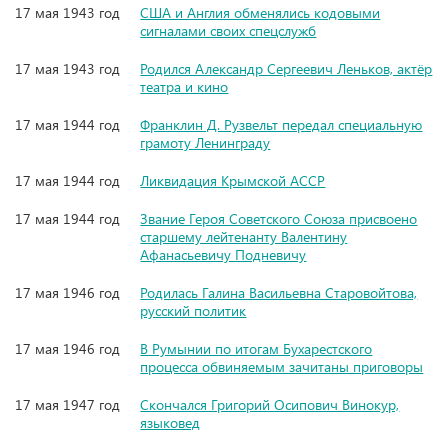
17 мая 1943 год
США и Англия обменялись кодовыми
сигналами своих спецслужб
17 мая 1943 год
Родился Александр Сергеевич Леньков, актёр
театра и кино
17 мая 1944 год
Франклин Д. Рузвельт передал специальную
грамоту Ленинграду
17 мая 1944 год
Ликвидация Крымской АССР
17 мая 1944 год
Звание Героя Советского Союза присвоено
старшему лейтенанту Валентину
Афанасьевичу Подневичу
17 мая 1946 год
Родилась Галина Васильевна Старовойтова,
русский политик
17 мая 1946 год
В Румынии по итогам Бухарестского
процесса обвиняемым зачитаны приговоры
17 мая 1947 год
Скончался Григорий Осипович Винокур,
языковед