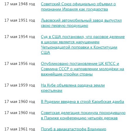
17 мая 1948 год
Советский Союз официально объявил о
признании Израиля как государства
17 мая 1951 год
Львовский автомобильный завод выпустил
свою первую продукцию
17 мая 1954 год
Суд в США постановил, что расовое деление
в школах является нарушением
Четырнадцатой поправки к Конституции
США
17 мая 1956 год
Опубликовано постановление ЦК КПСС и
Совмина СССР о направлении молодёжи на
важнейшие стройки страны
17 мая 1959 год
На Кубе объявлена раздача земли
крестьянам
17 мая 1960 год
В Родезии введена в строй Карибская дамба
17 мая 1960 год
Советская делегация покинула проходившую
в Париже конференцию четырёх держав
17 мая 1961 год
Погиб в авиакатастрофе Владимир