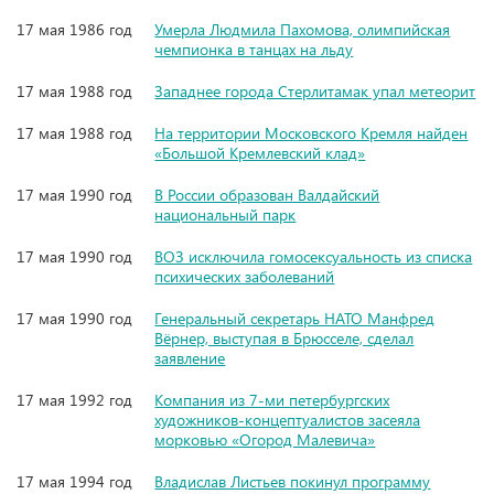
17 мая 1986 год
Умерла Людмила Пахомова, олимпийская
чемпионка в танцах на льду
17 мая 1988 год
Западнее города Стерлитамак упал метеорит
17 мая 1988 год
На территории Московского Кремля найден
«Большой Кремлевский клад»
17 мая 1990 год
В России образован Валдайский
национальный парк
17 мая 1990 год
ВОЗ исключила гомосексуальность из списка
психических заболеваний
17 мая 1990 год
Генеральный секретарь НАТО Манфред
Вёрнер, выступая в Брюсселе, сделал
заявление
17 мая 1992 год
Компания из 7-ми петербургских
художников-концептуалистов засеяла
морковью «Огород Малевича»
17 мая 1994 год
Владислав Листьев покинул программу