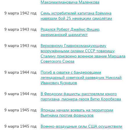
Максимилиановича Маленкова
9 марта 1942 год
Семь истребителей капитана Ерёмина
навязали бой 25 немецким самолётам
9 марта 1943 год
Родился Роберт Джеймс Фишер,
американский шахматист
9 марта 1943 год
Верховному Главнокомандующему
вооружёнными силами СССР товарищу
Сталину присвоено военное звание Маршала
Советского Союза
9 марта 1944 год
Погиб в схватке с бандеровцами
легендарный советский разведчик Николай
Иванович Кузнецов
9 марта 1944 год
В Феодосии фашисты расстреляли юного
партизана, пионера-героя Витю Коробкова
9 марта 1945 год
Японцы начали воевать на территории
Вьетнама против французов
9 марта 1945 год
Военно-воздушные силы США осуществили