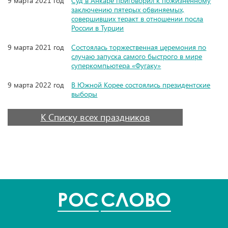
9 марта 2021 год
Суд в Анкаре приговорил к пожизненному
заключению пятерых обвиняемых,
совершивших теракт в отношении посла
России в Турции
9 марта 2021 год
Состоялась торжественная церемония по
случаю запуска самого быстрого в мире
суперкомпьютера «Фугаку»
9 марта 2022 год
В Южной Корее состоялись президентские
выборы
К Списку всех праздников
POC
СЛОВО