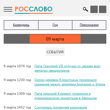
POC
СЛОВО
Календарь
Год
Персоналии
СОБЫТИЯ
9 марта 1074 год
Папа Григорий VII отлучил от церкви всех
женатых священников
9 марта 1230 год
Около деревни Клокотница произошло
сражение между армиями Болгарии и Эпира
9 марта 1309 год
Папа римский Климент поселился в
доминиканском монастыре в Авиньоне
9 марта 1452 год
Состоялась последняя коронация