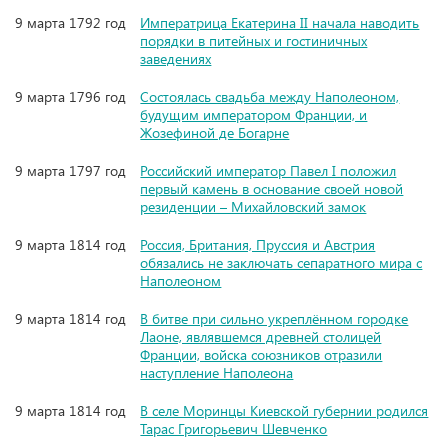
9 марта 1792 год
Императрица Екатерина II начала наводить
порядки в питейных и гостиничных
заведениях
9 марта 1796 год
Состоялась свадьба между Наполеоном,
будущим императором Франции, и
Жозефиной де Богарне
9 марта 1797 год
Российский император Павел I положил
первый камень в основание своей новой
резиденции – Михайловский замок
9 марта 1814 год
Россия, Британия, Пруссия и Австрия
обязались не заключать сепаратного мира с
Наполеоном
9 марта 1814 год
В битве при сильно укреплённом городке
Лаоне, являвшемся древней столицей
Франции, войска союзников отразили
наступление Наполеона
9 марта 1814 год
В селе Моринцы Киевской губернии родился
Тарас Григорьевич Шевченко