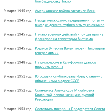
бомбардировку Токио
9 марта 1945 год
Американские войска захватили Бонн
9 марта 1945 год
Немцы неожиданно предприняли попытку
высадки десанта глубоко в тылу союзников
9 марта 1945 год
Начало военных действий японцев против
французов на территории Вьетнама
9 марта 1945 год
Родился Вячеслав Валентинович Тихомиров,
генерал армии
9 марта 1948 год
На циклотроне в Калифорнии удалось
получить мезоны
9 марта 1951 год
Югославия опубликовала «Белую книгу» с
обвинениями в адрес СССР
9 марта 1952 год
Скончалась Александра Михайловна
Коллонтай, первая женщина русской
Революции
9 марта 1953 год
Состоялись похороны Председателя Совета