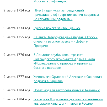
Москвы в Лифляндию
9 марта 1714 год
Пётр I издал указ, запрещающий
присваивать офицерские звания дворянам,
не служившим рядовыми
9 марта 1734 год
Русские войска заняли Гданьск
9 марта 1755 год
В Санкт-Петербурге дана первая в России
опера на русском языке – «Цефал и
Прокрис»
9 марта 1776 год
В Лондоне опубликован трактат
шотландского экономиста Адама Смита
«Исследование о природе и причинах
богатств народов»
9 марта 1777 год
Живописец Орловский Александр Осипович
родился в Варшаве
9 марта 1784 год
Полёт модели вертолёта Лонуа и Бьенвеню
9 марта 1784 год
Екатерина II приказала доставить пленённого
крымского хана Шагин-гирея в Россию