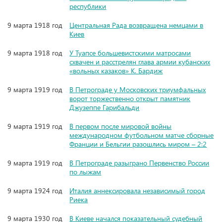
республики
9 марта 1918 год
Центральная Рада возвращена немцами в
Киев
9 марта 1918 год
У Туапсе большевистскими матросами
схвачен и расстрелян глава армии кубанских
«вольных казаков» К. Бардиж
9 марта 1919 год
В Петрограде у Московских триумфальных
ворот торжественно открыт памятник
Джузеппе Гарибальди
9 марта 1919 год
В первом после мировой войны
международном футбольном матче сборные
Франции и Бельгии разошлись миром – 2:2
9 марта 1919 год
В Петрограде разыграно Первенство России
по лыжам
9 марта 1924 год
Италия аннексировала независимый город
Риека
9 марта 1930 год
В Киеве начался показательный судебный