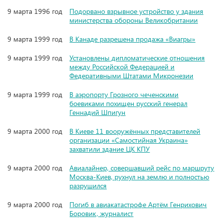
9 марта 1996 год
Подорвано взрывное устройство у здания
министерства обороны Великобритании
9 марта 1999 год
В Канаде разрешена продажа «Виагры»
9 марта 1999 год
Установлены дипломатические отношения
между Российской Федерацией и
Федеративными Штатами Микронезии
9 марта 1999 год
В аэропорту Грозного чеченскими
боевиками похищен русский генерал
Геннадий Шпигун
9 марта 2000 год
В Киеве 11 вооружённых представителей
организации «Самостийная Украина»
захватили здание ЦК КПУ
9 марта 2000 год
Авиалайнер, совершавший рейс по маршруту
Москва-Киев, рухнул на землю и полностью
разрушился
9 марта 2000 год
Погиб в авиакатастрофе Артём Генрихович
Боровик, журналист