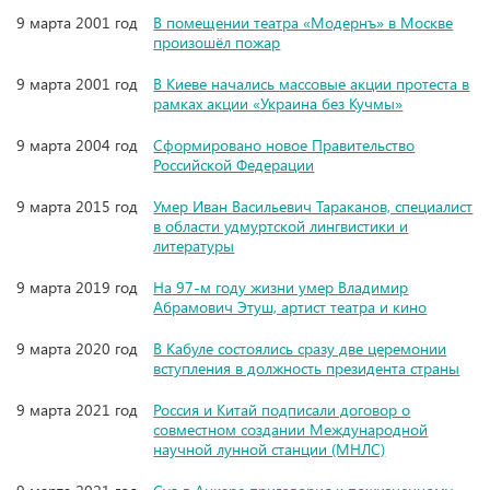
9 марта 2001 год
В помещении театра «Модернъ» в Москве
произошёл пожар
9 марта 2001 год
В Киеве начались массовые акции протеста в
рамках акции «Украина без Кучмы»
9 марта 2004 год
Сформировано новое Правительство
Российской Федерации
9 марта 2015 год
Умер Иван Васильевич Тараканов, специалист
в области удмуртской лингвистики и
литературы
9 марта 2019 год
На 97-м году жизни умер Владимир
Абрамович Этуш, артист театра и кино
9 марта 2020 год
В Кабуле состоялись сразу две церемонии
вступления в должность президента страны
9 марта 2021 год
Россия и Китай подписали договор о
совместном создании Международной
научной лунной станции (МНЛС)