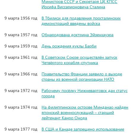
Министров СССР и Секретаря ЦК КПСС
Иосифа Виссарионовича Сталина
9 марта 1956 год
В Тбилиси для подавления просталинских
демонстраций введены войска
9 марта 1957 год
Обнародована доктрина Эйзенхауэра
9 марта 1959 год
День рождения куклы Барби
9 марта 1961 год
В Советском Союзе осуществлён запуск
Четвёртого корабля-спутника
9 марта 1966 год
Правительство Франции заявило о выходе
страны из военной организации НАТО
9 марта 1972 год
Рабочему посёлку Нижневартовск дан статус
города
9 марта 1974 год
На филиппинском острове Минданао найден
японский военнослужащий – старший
лейтенант Канро Онода
9 марта 1977 год
В США и Канаде запрещено использование