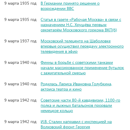
9 марта 1935 год
В Германии принято решение о
возрождении ВВС
9 марта 1935 год
Статья в газете «Рабочая Москва» в связи с
назначением Н.С. Хрущёва первым
секретарём Московского горкома ВКП(б)
9 марта 1937 год
Московский телецентр на Шаболовке
впервые осуществил передачу электронного
телевидения в эфир
9 марта 1940 год
Финны в борьбе с советскими танками
начали массированное применение бутылок
с зажигательной смесью
9 марта 1940 год
Родилась Лариса Ивановна Голубкина,
актриса театра и кино
9 марта 1942 год
Советские части 80-й кавдивизии, 1100-го
полка и лыжных батальонов прорвали
немецкое кольцо
9 марта 1942 год
И.В. Сталин направил с инспекцией на
Волховский фронт Георгия