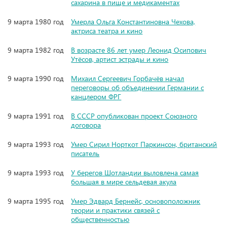
сахарина в пище и медикаментах
9 марта 1980 год
Умерла Ольга Константиновна Чехова,
актриса театра и кино
9 марта 1982 год
В возрасте 86 лет умер Леонид Осипович
Утёсов, артист эстрады и кино
9 марта 1990 год
Михаил Сергеевич Горбачёв начал
переговоры об объединении Германии с
канцлером ФРГ
9 марта 1991 год
В СССР опубликован проект Союзного
договора
9 марта 1993 год
Умер Сирил Норткот Паркинсон, британский
писатель
9 марта 1993 год
У берегов Шотландии выловлена самая
большая в мире сельдевая акула
9 марта 1995 год
Умер Эдвард Бернейс, основоположник
теории и практики связей с
общественностью