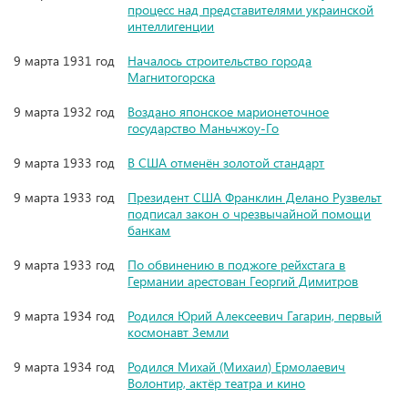
процесс над представителями украинской
интеллигенции
9 марта 1931 год
Началось строительство города
Магнитогорска
9 марта 1932 год
Воздано японское марионеточное
государство Маньчжоу-Го
9 марта 1933 год
В США отменён золотой стандарт
9 марта 1933 год
Президент США Франклин Делано Рузвельт
подписал закон о чрезвычайной помощи
банкам
9 марта 1933 год
По обвинению в поджоге рейхстага в
Германии арестован Георгий Димитров
9 марта 1934 год
Родился Юрий Алексеевич Гагарин, первый
космонавт Земли
9 марта 1934 год
Родился Михай (Михаил) Ермолаевич
Волонтир, актёр театра и кино