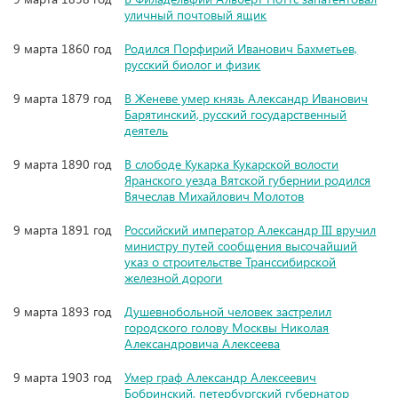
уличный почтовый ящик
9 марта 1860 год
Родился Порфирий Иванович Бахметьев,
русский биолог и физик
9 марта 1879 год
В Женеве умер князь Александр Иванович
Барятинский, русский государственный
деятель
9 марта 1890 год
В слободе Кукарка Кукарской волости
Яранского уезда Вятской губернии родился
Вячеслав Михайлович Молотов
9 марта 1891 год
Российский император Александр III вручил
министру путей сообщения высочайший
указ о строительстве Транссибирской
железной дороги
9 марта 1893 год
Душевнобольной человек застрелил
городского голову Москвы Николая
Александровича Алексеева
9 марта 1903 год
Умер граф Александр Алексеевич
Бобринский, петербургский губернатор