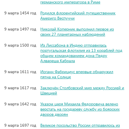
германского императора в Риме
9 марта 1454 год
Родился флорентийский путешественник
Америго Веспуччи
9 марта 1497 год
Николай Коперник выполнил первое из
своих 27 планетарных наблюдений
9 марта 1500 год
Из Лиссабона в Индию отправилась
португальская флотилия из 13 кораблей под
общим командованием дона Педру
Алвареша Кабрала
9 марта 1611 год
Иоганн Фабрициус впервые обнаружил
пятна на Солнце
9 марта 1617 год
Заключён Столбовский мир между Россией и
Швецией
9 марта 1642 год
Указом царя Михаила Федоровича велено
верстать на государеву службу из боярских
дворов дворян
9 марта 1697 год
Великое посольство России отправилось из