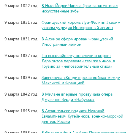
9 марта 1822 год
В Нью-Йорке Чарльз Грэм запатентовал
искусственные зубы
9 марта 1831 год
Французский король Луи-Филипп I своим
указом учредил Иностранный легион
9 марта 1831 год
В Алжире сформирован Французский
Иностранный легион
9 марта 1837 год
По высочайшему повелению корнет
Лермонтов переведён тем же чином в
Грузию за «непозволительные стихи»
9 марта 1839 год
Завершена «Кондитерская война» между
Мексикой и Францией
9 марта 1842 год
В Милане впервые прозвучала опера
Джузеппе Верди «Набукко»
9 марта 1845 год
В Архангельске родился Николай
Евлампиевич Кутейников, военно-морской
деятель России
9 марта 1858 год
В Филадельфии Альберт Поттс запатентовал