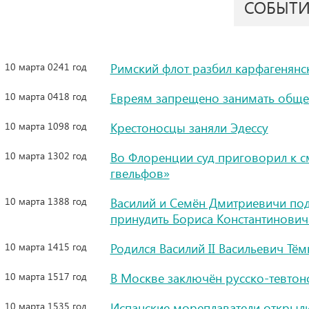
СОБЫТ
10 марта 0241 год
Римский флот разбил карфагенянс
10 марта 0418 год
Евреям запрещено занимать обще
10 марта 1098 год
Крестоносцы заняли Эдессу
10 марта 1302 год
Во Флоренции суд приговорил к с
гвельфов»
10 марта 1388 год
Василий и Семён Дмитриевичи по
принудить Бориса Константиновича
10 марта 1415 год
Родился Василий II Васильевич Тё
10 марта 1517 год
В Москве заключён русско-тевто
10 марта 1535 год
Испанские мореплаватели открыли