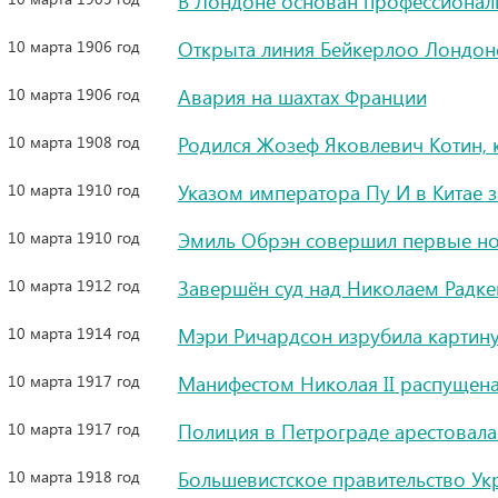
В Лондоне основан профессионал
10 марта 1906 год
Открыта линия Бейкерлоо Лондон
10 марта 1906 год
Авария на шахтах Франции
10 марта 1908 год
Родился Жозеф Яковлевич Котин, 
10 марта 1910 год
Указом императора Пу И в Китае 
10 марта 1910 год
Эмиль Обрэн совершил первые но
10 марта 1912 год
Завершён суд над Николаем Радке
10 марта 1914 год
Мэри Ричардсон изрубила картину
10 марта 1917 год
Манифестом Николая II распущена
10 марта 1917 год
Полиция в Петрограде арестовала
10 марта 1918 год
Большевистское правительство Ук