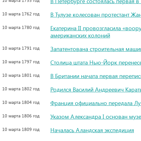
10 марта 1755 год
В Петербурге состоялась первая в
10 марта 1762 год
В Тулузе колесован протестант Жа
10 марта 1780 год
Екатерина II провозгласила «воо
американских колоний
10 марта 1791 год
Запатентована строительная маши
10 марта 1797 год
Столица штата Нью-Йорк перенес
10 марта 1801 год
В Британии начата первая перепис
10 марта 1802 год
Родился Василий Андреевич Караты
10 марта 1804 год
Франция официально передала Л
10 марта 1806 год
Указом Александра I основан муз
10 марта 1809 год
Началась Аландская экспедиция