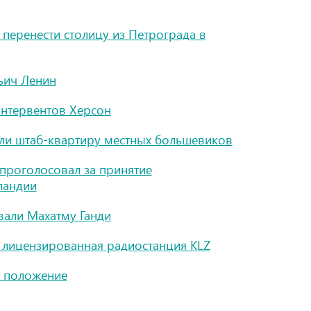
перенести столицу из Петрограда в
ьич Ленин
интервентов Херсон
ли штаб-квартиру местных большевиков
 проголосовал за принятие
ландии
вали Махатму Ганди
 лицензированная радиостанция KLZ
е положение