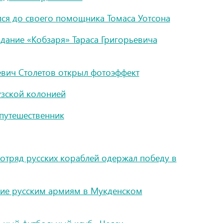
ся до своего помощника Томаса Уотсона
ание «Кобзаря» Тараса Григорьевича
евич Столетов открыл фотоэффект
узской колонией
путешественник
отряд русских кораблей одержал победу в
ние русским армиям в Мукденском