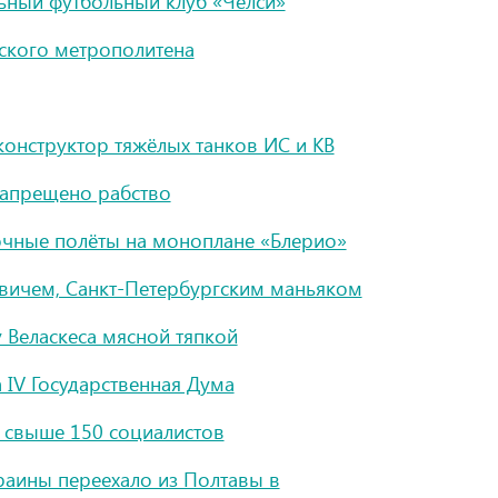
ьный футбольный клуб «Челси»
ского метрополитена
конструктор тяжёлых танков ИС и КВ
запрещено рабство
чные полёты на моноплане «Блерио»
вичем, Санкт-Петербургским маньяком
 Веласкеса мясной тяпкой
 IV Государственная Дума
 свыше 150 социалистов
раины переехало из Полтавы в