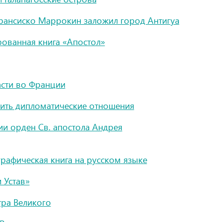
рансиско Маррокин заложил город Антигуа
рованная книга «Апостол»
асти во Франции
вить дипломатические отношения
ии орден Св. апостола Андрея
графическая книга на русском языке
 Устав»
ра Великого