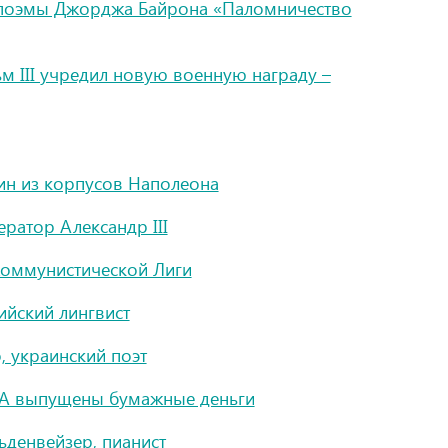
 поэмы Джорджа Байрона «Паломничество
м III учредил новую военную награду –
ин из корпусов Наполеона
ератор Александр III
Коммунистической Лиги
ийский лингвист
, украинский поэт
А выпущены бумажные деньги
ьденвейзер, пианист