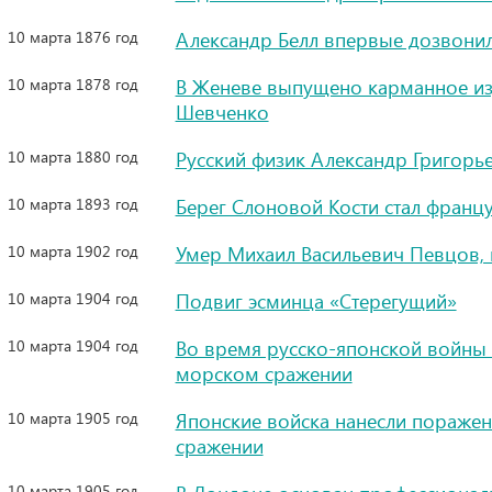
10 марта 1876 год
Александр Белл впервые дозвонил
10 марта 1878 год
В Женеве выпущено карманное изд
Шевченко
10 марта 1880 год
Русский физик Александр Григорь
10 марта 1893 год
Берег Слоновой Кости стал франц
10 марта 1902 год
Умер Михаил Васильевич Певцов, 
10 марта 1904 год
Подвиг эсминца «Стерегущий»
10 марта 1904 год
Во время русско-японской войны 
морском сражении
10 марта 1905 год
Японские войска нанесли пораже
сражении
10 марта 1905 год