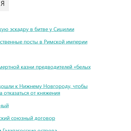
ИЯ
кую эскадру в битве у Сицилии
ственные посты в Римской империи
мертной казни предводителей «белых
дошли к Нижнему Новгороду, чтобы
 отказаться от княжения
мный
нский союзный договор
 Галапагосские острова