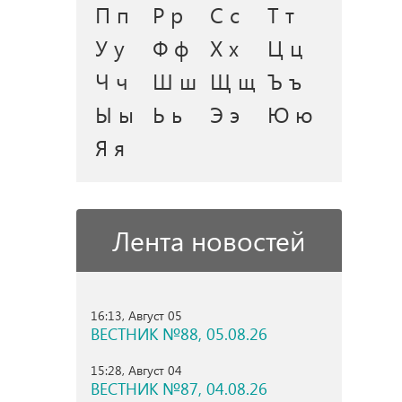
П п
Р р
С с
Т т
У у
Ф ф
Х х
Ц ц
Ч ч
Ш ш
Щ щ
Ъ ъ
Ы ы
Ь ь
Э э
Ю ю
Я я
Лента новостей
16:13, Август 05
ВЕСТНИК №88, 05.08.26
15:28, Август 04
ВЕСТНИК №87, 04.08.26