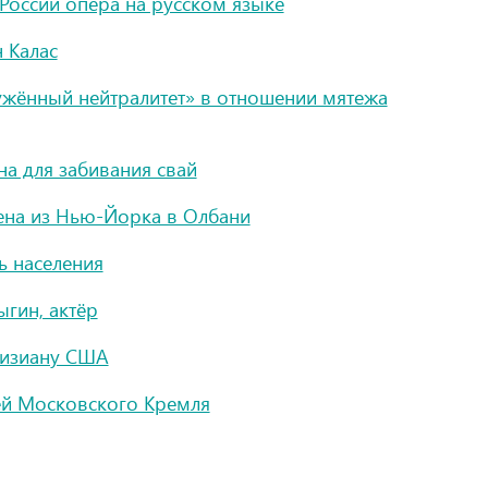
 России опера на русском языке
н Калас
ружённый нейтралитет» в отношении мятежа
на для забивания свай
ена из Нью-Йорка в Олбани
ь населения
гин, актёр
уизиану США
ей Московского Кремля