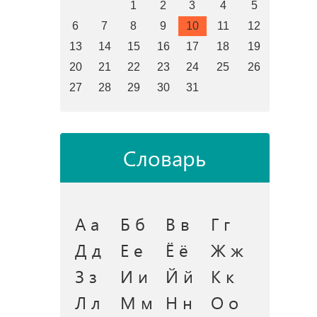
1
2
3
4
5
6
7
8
9
10
11
12
13
14
15
16
17
18
19
20
21
22
23
24
25
26
27
28
29
30
31
Словарь
А а
Б б
В в
Г г
Д д
Е е
Ё ё
Ж ж
З з
И и
Й й
К к
Л л
М м
Н н
О о