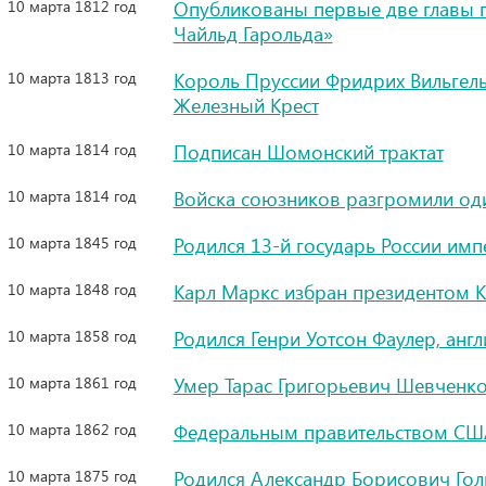
10 марта 1812 год
Опубликованы первые две главы
Чайльд Гарольда»
10 марта 1813 год
Король Пруссии Фридрих Вильгель
Железный Крест
10 марта 1814 год
Подписан Шомонский трактат
10 марта 1814 год
Войска союзников разгромили од
10 марта 1845 год
Родился 13-й государь России имп
10 марта 1848 год
Карл Маркс избран президентом 
10 марта 1858 год
Родился Генри Уотсон Фаулер, англ
10 марта 1861 год
Умер Тарас Григорьевич Шевченко
10 марта 1862 год
Федеральным правительством СШ
10 марта 1875 год
Родился Александр Борисович Гол