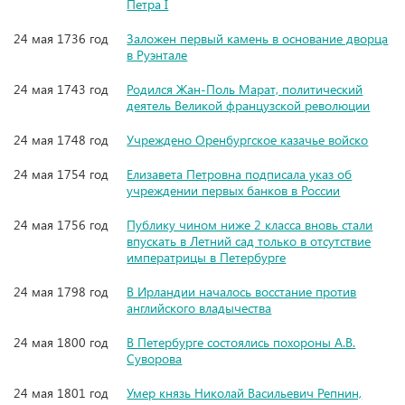
Петра I
24 мая 1736 год
Заложен первый камень в основание дворца
в Руэнтале
24 мая 1743 год
Родился Жан-Поль Марат, политический
деятель Великой французской революции
24 мая 1748 год
Учреждено Оренбургское казачье войско
24 мая 1754 год
Елизавета Петровна подписала указ об
учреждении первых банков в России
24 мая 1756 год
Публику чином ниже 2 класса вновь стали
впускать в Летний сад только в отсутствие
императрицы в Петербурге
24 мая 1798 год
В Ирландии началось восстание против
английского владычества
24 мая 1800 год
В Петербурге состоялись похороны А.В.
Суворова
24 мая 1801 год
Умер князь Николай Васильевич Репнин,