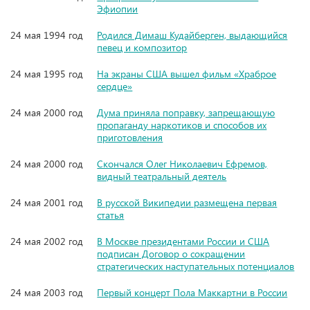
Эфиопии
24 мая 1994 год
Родился Димаш Кудайберген, выдающийся
певец и композитор
24 мая 1995 год
На экраны США вышел фильм «Храброе
сердце»
24 мая 2000 год
Дума приняла поправку, запрещающую
пропаганду наркотиков и способов их
приготовления
24 мая 2000 год
Скончался Олег Николаевич Ефремов,
видный театральный деятель
24 мая 2001 год
В русской Википедии размещена первая
статья
24 мая 2002 год
В Москве президентами России и США
подписан Договор о сокращении
стратегических наступательных потенциалов
24 мая 2003 год
Первый концерт Пола Маккартни в России