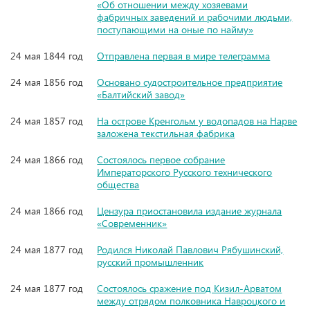
«Об отношении между хозяевами
фабричных заведений и рабочими людьми,
поступающими на оные по найму»
24 мая 1844 год
Отправлена первая в мире телеграмма
24 мая 1856 год
Основано судостроительное предприятие
«Балтийский завод»
24 мая 1857 год
На острове Кренгольм у водопадов на Нарве
заложена текстильная фабрика
24 мая 1866 год
Состоялось первое собрание
Императорского Русского технического
общества
24 мая 1866 год
Цензура приостановила издание журнала
«Современник»
24 мая 1877 год
Родился Николай Павлович Рябушинский,
русский промышленник
24 мая 1877 год
Состоялось сражение под Кизил-Арватом
между отрядом полковника Навроцкого и