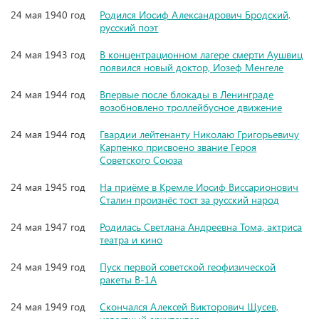
24 мая 1940 год
Родился Иосиф Александрович Бродский,
русский поэт
24 мая 1943 год
В концентрационном лагере смерти Аушвиц
появился новый доктор, Иозеф Менгеле
24 мая 1944 год
Впервые после блокады в Ленинграде
возобновлено троллейбусное движение
24 мая 1944 год
Гвардии лейтенанту Николаю Григорьевичу
Карпенко присвоено звание Героя
Советского Союза
24 мая 1945 год
На приёме в Кремле Иосиф Виссарионович
Сталин произнёс тост за русский народ
24 мая 1947 год
Родилась Светлана Андреевна Тома, актриса
театра и кино
24 мая 1949 год
Пуск первой советской геофизической
ракеты В-1А
24 мая 1949 год
Скончался Алексей Викторович Щусев,