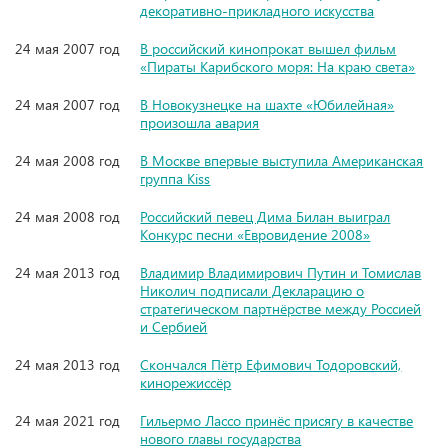
декоративно-прикладного искусства
24 мая 2007 год
В российский кинопрокат вышел фильм
«Пираты Карибского моря: На краю света»
24 мая 2007 год
В Новокузнецке на шахте «Юбилейная»
произошла авария
24 мая 2008 год
В Москве впервые выступила Американская
группа Kiss
24 мая 2008 год
Российский певец Дима Билан выиграл
Конкурс песни «Евровидение 2008»
24 мая 2013 год
Владимир Владимирович Путин и Томислав
Николич подписали Декларацию о
стратегическом партнёрстве между Россией
и Сербией
24 мая 2013 год
Скончался Пётр Ефимович Тодоровский,
кинорежиссёр
24 мая 2021 год
Гильермо Лассо принёс присягу в качестве
нового главы государства