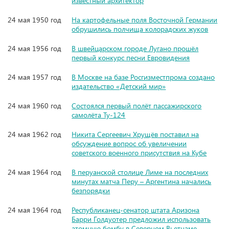
известный архитектор
24 мая 1950 год
На картофельные поля Восточной Германии
обрушились полчища колорадских жуков
24 мая 1956 год
В швейцарском городе Лугано прошёл
первый конкурс песни Евровидения
24 мая 1957 год
В Москве на базе Росгизместпрома создано
издательство «Детский мир»
24 мая 1960 год
Состоялся первый полёт пассажирского
самолёта Ту-124
24 мая 1962 год
Никита Сергеевич Хрущёв поставил на
обсуждение вопрос об увеличении
советского военного присутствия на Кубе
24 мая 1964 год
В перуанской столице Лиме на последних
минутах матча Перу – Аргентина начались
безпорядки
24 мая 1964 год
Республиканец-cенатор штата Аризона
Барри Голдуотер предложил использовать
атомную бомбу в Северном Вьетнаме