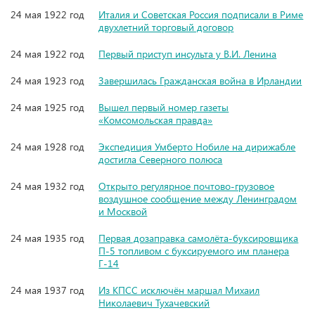
24 мая 1922 год
Италия и Советская Россия подписали в Риме
двухлетний торговый договор
24 мая 1922 год
Первый приступ инсульта у В.И. Ленина
24 мая 1923 год
Завершилась Гражданская война в Ирландии
24 мая 1925 год
Вышел первый номер газеты
«Комсомольская правда»
24 мая 1928 год
Экспедиция Умберто Нобиле на дирижабле
достигла Северного полюса
24 мая 1932 год
Открыто регулярное почтово-грузовое
воздушное сообщение между Ленинградом
и Москвой
24 мая 1935 год
Первая дозаправка самолёта-буксировщика
П-5 топливом с буксируемого им планера
Г-14
24 мая 1937 год
Из КПСС исключён маршал Михаил
Николаевич Тухачевский