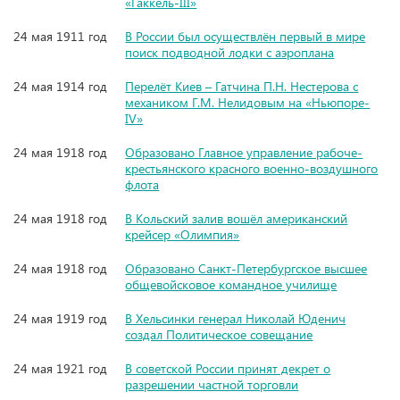
«Гаккель-III»
24 мая 1911 год
В России был осуществлён первый в мире
поиск подводной лодки с аэроплана
24 мая 1914 год
Перелёт Киев – Гатчина П.Н. Нестерова с
механиком Г.М. Нелидовым на «Ньюпоре-
IV»
24 мая 1918 год
Образовано Главное управление рабоче-
крестьянского красного военно-воздушного
флота
24 мая 1918 год
В Кольский залив вошёл американский
крейсер «Олимпия»
24 мая 1918 год
Образовано Санкт-Петербургское высшее
общевойсковое командное училище
24 мая 1919 год
В Хельсинки генерал Николай Юденич
создал Политическое совещание
24 мая 1921 год
В советской России принят декрет о
разрешении частной торговли