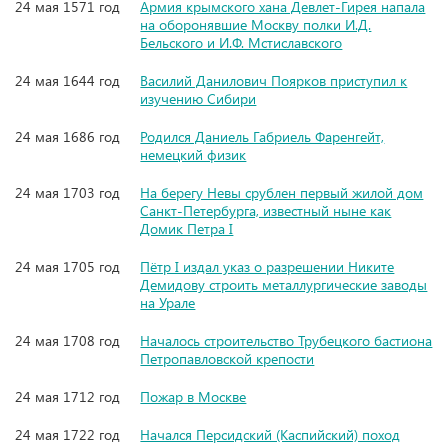
24 мая 1571 год
Армия крымского хана Девлет-Гирея напала
на оборонявшие Москву полки И.Д.
Бельского и И.Ф. Мстиславского
24 мая 1644 год
Василий Данилович Поярков приступил к
изучению Сибири
24 мая 1686 год
Родился Даниель Габриель Фаренгейт,
немецкий физик
24 мая 1703 год
На берегу Невы срублен первый жилой дом
Санкт-Петербурга, известный ныне как
Домик Петра I
24 мая 1705 год
Пётр I издал указ о разрешении Никите
Демидову строить металлургические заводы
на Урале
24 мая 1708 год
Началось строительство Трубецкого бастиона
Петропавловской крепости
24 мая 1712 год
Пожар в Москве
24 мая 1722 год
Начался Персидский (Каспийский) поход