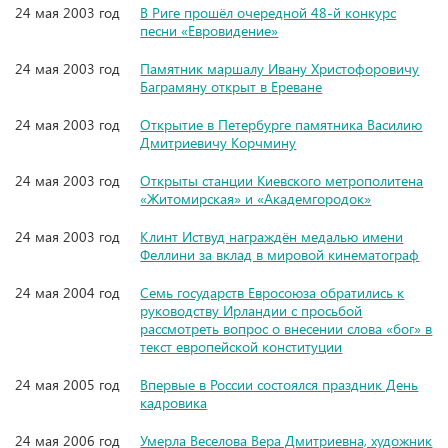
24 мая 2003 год
В Риге прошёл очередной 48-й конкурс
песни «Евровидение»
24 мая 2003 год
Памятник маршалу Ивану Христофоровичу
Баграмяну открыт в Ереване
24 мая 2003 год
Открытие в Петербурге памятника Василию
Дмитриевичу Корчмину
24 мая 2003 год
Открыты станции Киевского метрополитена
«Житомирская» и «Академгородок»
24 мая 2003 год
Клинт Иствуд награждён медалью имени
Феллини за вклад в мировой кинематограф
24 мая 2004 год
Семь государств Евросоюза обратились к
руководству Ирландии с просьбой
рассмотреть вопрос о внесении слова «бог» в
текст европейской конституции
24 мая 2005 год
Впервые в России состоялся праздник День
кадровика
24 мая 2006 год
Умерла Веселова Вера Дмитриевна, художник