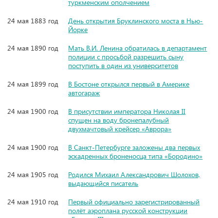
туркменским ополчением
24 мая 1883 год
День открытия Бруклинского моста в Нью-
Йорке
24 мая 1890 год
Мать В.И. Ленина обратилась в департамент
полиции с просьбой разрешить сыну
поступить в один из университетов
24 мая 1899 год
В Бостоне открылся первый в Америке
автогараж
24 мая 1900 год
В присутствии императора Николая II
спущен на воду бронепалубный
двухмачтовый крейсер «Аврора»
24 мая 1900 год
В Санкт-Петербурге заложены два первых
эскадренных броненосца типа «Бородино»
24 мая 1905 год
Родился Михаил Александрович Шолохов,
выдающийся писатель
24 мая 1910 год
Первый официально зарегистрированный
полёт аэроплана русской конструкции