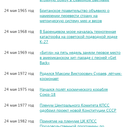
24 мая 1965 год
Британское правительство объявило о
намерении перевести страну на
метрическую систему мер и весов
24 мая 1968 год
В Баренцевом море началась техногенная
катастрофа на советской подводной лодке
К-27
24 мая 1969 год
«Битлз» на пять недель заняли первое место
в американском хит-параде с песней «Get
Back»
24 мая 1972 год
Родился Максим Викторович Сураев, лётчик-
космонавт
24 мая 1975 год
Начался полёт космического корабля
Союз-18
24 мая 1977 год
Пленум Центрального Комитета КПСС
одобрил проект новой Конституции СССР
24 мая 1982 год
Принятие на пленуме ЦК КПСС
Продовольственной программы по