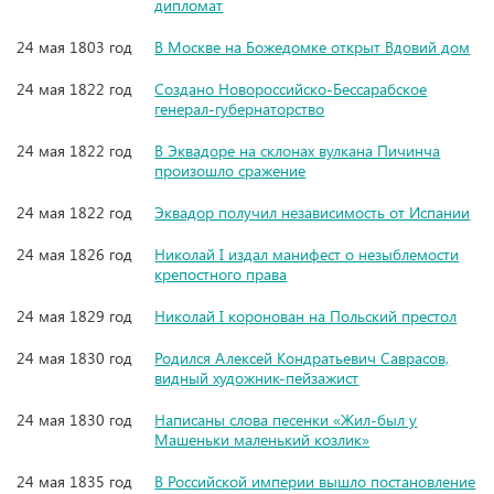
дипломат
24 мая 1803 год
В Москве на Божедомке открыт Вдовий дом
24 мая 1822 год
Создано Новороссийско-Бессарабское
генерал-губернаторство
24 мая 1822 год
В Эквадоре на склонах вулкана Пичинча
произошло сражение
24 мая 1822 год
Эквадор получил независимость от Испании
24 мая 1826 год
Николай I издал манифест о незыблемости
крепостного права
24 мая 1829 год
Николай I коронован на Польский престол
24 мая 1830 год
Родился Алексей Кондратьевич Саврасов,
видный художник-пейзажист
24 мая 1830 год
Написаны слова песенки «Жил-был у
Машеньки маленький козлик»
24 мая 1835 год
В Российской империи вышло постановление