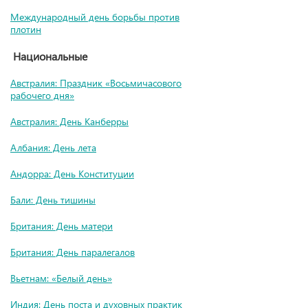
Международный день борьбы против
плотин
Национальные
Австралия: Праздник «Восьмичасового
рабочего дня»
Австралия: День Канберры
Албания: День лета
Андорра: День Конституции
Бали: День тишины
Британия: День матери
Британия: День паралегалов
Вьетнам: «Белый день»
Индия: День поста и духовных практик